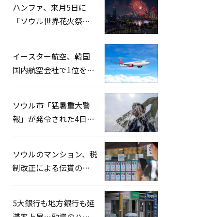
ハンファ、来月5日に
「ソウル世界花火祭り
2026」開催…韓・米・
英の3カ国が参加
イースター航空、韓国
国内航空会社で1位を記
録…「上半期搭乗率
93%」
ソウル市「猛暑重大警
報」が発令された4日、
熱中症患者39人追加発
生
ソウルのマンション、税
制改正による伝貰の月
貰化加速を憂慮
5大銀行も地方銀行も延
滞率上昇…融資のハー