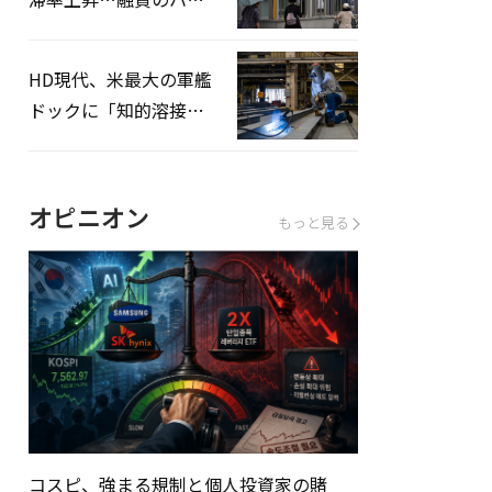
ドルはさらに高く
HD現代、米最大の軍艦
ドックに「知的溶接」
システムを導入へ
オピニオン
もっと見る
コスピ、強まる規制と個人投資家の賭