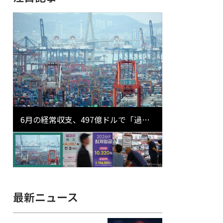
6月の経常収支、497億ドルで「過去
最大」…輸出が初の1000億ドル突破
最新ニュース