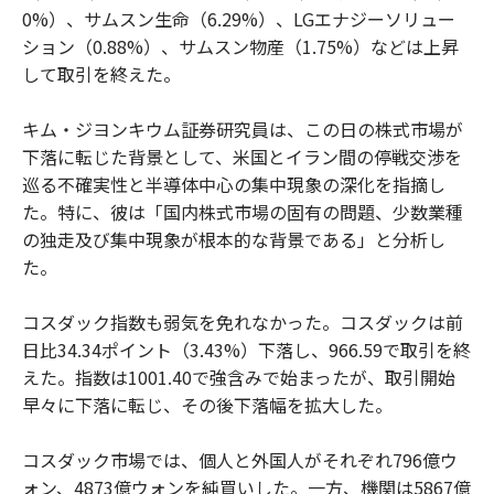
0%）、サムスン生命（6.29%）、LGエナジーソリュー
ション（0.88%）、サムスン物産（1.75%）などは上昇
して取引を終えた。
キム・ジヨンキウム証券研究員は、この日の株式市場が
下落に転じた背景として、米国とイラン間の停戦交渉を
巡る不確実性と半導体中心の集中現象の深化を指摘し
た。特に、彼は「国内株式市場の固有の問題、少数業種
の独走及び集中現象が根本的な背景である」と分析し
た。
コスダック指数も弱気を免れなかった。コスダックは前
日比34.34ポイント（3.43%）下落し、966.59で取引を終
えた。指数は1001.40で強含みで始まったが、取引開始
早々に下落に転じ、その後下落幅を拡大した。
コスダック市場では、個人と外国人がそれぞれ796億ウ
ォン、4873億ウォンを純買いした。一方、機関は5867億