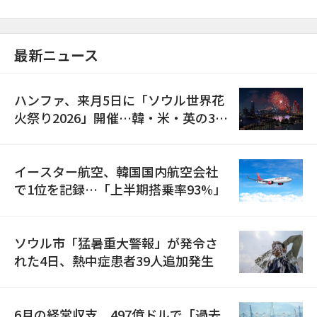
最新ニュース
ハンファ、来月5日に「ソウル世界花
火祭り2026」開催…韓・米・英の3カ
国が参加
イースター航空、韓国国内航空会社
で1位を記録…「上半期搭乗率93%」
ソウル市「猛暑重大警報」が発令さ
れた4日、熱中症患者39人追加発生
6月の経常収支、497億ドルで「過去