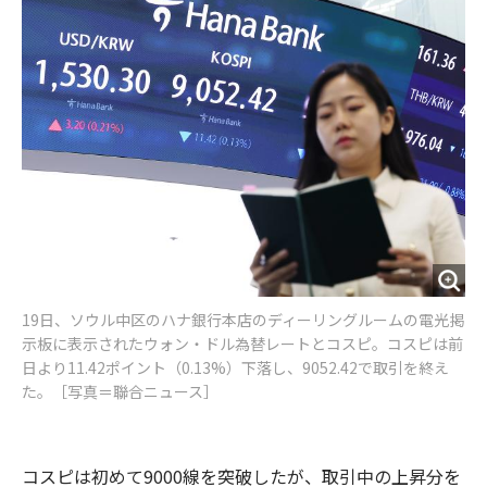
o
e
u
n
o
r
t
k
19日、ソウル中区のハナ銀行本店のディーリングルームの電光掲
示板に表示されたウォン・ドル為替レートとコスピ。コスピは前
日より11.42ポイント（0.13%）下落し、9052.42で取引を終え
た。［写真＝聯合ニュース］
コスピは初めて9000線を突破したが、取引中の上昇分を