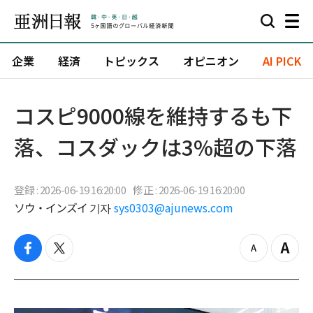
企業
経済
トピックス
オピニオン
AI PICK
コスピ9000線を維持するも下
落、コスダックは3%超の下落
登録 : 2026-06-19 16:20:00
修正 : 2026-06-19 16:20:00
ソウ・インズイ 기자
sys0303@ajunews.com
f
t
z
Z
a
w
o
o
c
i
o
o
e
t
m
m
b
t
o
i