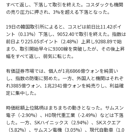
すべて返し、下落して取引を終えた。コスダックも機関
の売り圧力に押され、3%を超える下落となった。
19日の韓国取引所によると、コスピは前日比11.42ポイ
ント（0.13%）下落し、9052.40で取引を終えた。指数は
前日より225.05ポイント（2.48%）上昇し9288.89で始
まり、取引開始早々に9300線を突破したが、その後上昇
幅をすべて返し、弱気に転じた。
有価証券市場では、個人が1兆6866億ウォンを純買い
し、指数の防衛に努めた。一方、外国人と機関はそれぞ
れ3885億ウォン、1兆2341億ウォンを純売りし、利益確
定に集中した。
時価総額上位銘柄はまちまちの動きとなった。サムスン
電子（-2.90%）、HD現代重工業（-2.49%）などは下落
した。一方、SKハイニックス（2.94%）、SKスクエア
（5.82%）、サムスン電機（3.05%）、現代自動車（1.0