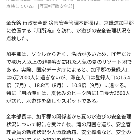
点検している。 [写真=行政安全部]
金光鎔 行政安全部 災害安全管理本部長は、京畿道加平郡
に位置する『用所滝』を訪れ、水遊びの安全管理状況を
点検した。
加平郡は、ソウルから近く、名所が多いため、昨年だけ
で48万人以上の避暑客が訪れた人気の夏のリゾート地で
ある。実際、国家データ庁によると、加平郡の登録人口
は6万2000人に過ぎないが、滞在人口は登録人口の15.4
倍（7月）、18.8倍（8月）、10.8倍（9月）に達する。
特に『用所滝』は、夏休みのピーク時に1日最大3500人
が訪れ、水遊びを楽しむスポットである。
金本部長は、加平郡の関係者から夏の水遊びの安全管理
状況について報告を受けた後、滝の周囲を巡り、安全管
理要員の勤務状況や人命救助箱、安全標識など、安全の
ために設置された施設を確認した。