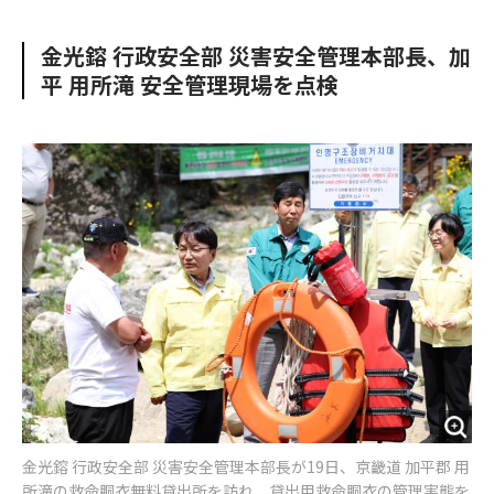
e
t
m
m
b
t
o
i
金光鎔 行政安全部 災害安全管理本部長、加
o
e
u
n
平 用所滝 安全管理現場を点検
o
r
t
k
金光鎔 行政安全部 災害安全管理本部長が19日、京畿道 加平郡 用
所滝の救命胴衣無料貸出所を訪れ、貸出用救命胴衣の管理実態を