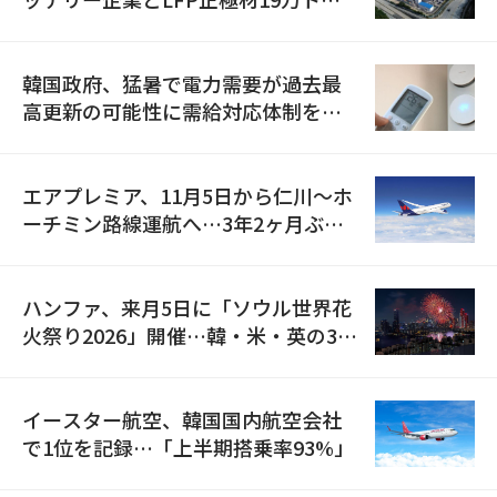
の供給契約を締結
韓国政府、猛暑で電力需要が過去最
高更新の可能性に需給対応体制を点
検
エアプレミア、11月5日から仁川〜ホ
ーチミン路線運航へ…3年2ヶ月ぶり
の再開
ハンファ、来月5日に「ソウル世界花
火祭り2026」開催…韓・米・英の3カ
国が参加
イースター航空、韓国国内航空会社
で1位を記録…「上半期搭乗率93%」