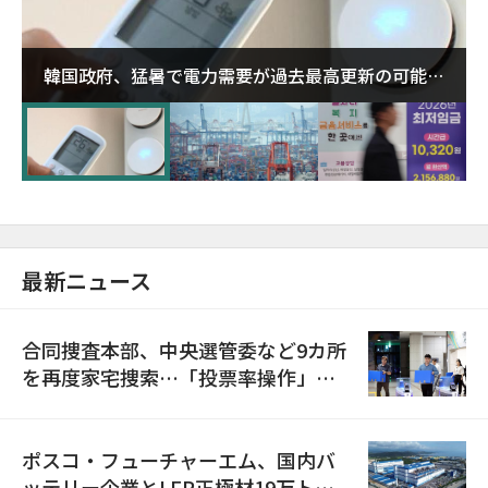
韓国政府、猛暑で電力需要が過去最高更新の可能性
に需給対応体制を点検
最新ニュース
合同捜査本部、中央選管委など9カ所
を再度家宅捜索…「投票率操作」の
資料を確保
ポスコ・フューチャーエム、国内バ
ッテリー企業とLFP正極材19万トン