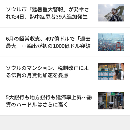
ソウル市「猛暑重大警報」が発令さ
れた4日、熱中症患者39人追加発生
6月の経常収支、497億ドルで「過去
最大」…輸出が初の1000億ドル突破
ソウルのマンション、税制改正によ
る伝貰の月貰化加速を憂慮
5大銀行も地方銀行も延滞率上昇…融
資のハードルはさらに高く