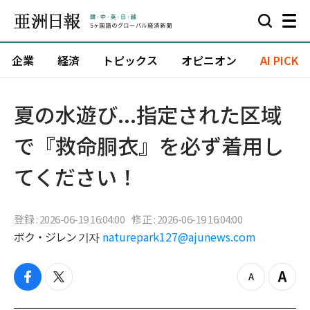
企業
経済
トピックス
オピニオン
AI PICK
夏の水遊び...指定された区域
で『救命胴衣』を必ず着用し
てください！
登録 : 2026-06-19 16:04:00
修正 : 2026-06-19 16:04:00
ボク・ジレン 기자
naturepark127@ajunews.com
f
t
z
Z
a
w
o
o
c
i
o
o