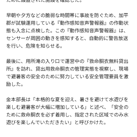
早朝や夕方などの脆弱な時間帯に事故を防ぐため、加平
郡が試験運用している『動作感知音声警報器』の作動状
態も入念に点検した。この『動作感知音声警報器』は、
センサーが周囲の動きを感知すると、自動的に警告放送
を行い、危険を知らせる。
最後に、用所滝の入り口で運営中の『救命胴衣無料貸出
所』を訪れ、貸出用救命胴衣の管理実態を視察し、現場
で避暑客の安全のために努力している安全管理要員を激
励した。
金本部長は「本格的な夏を迎え、暑さを避けて水遊びを
楽しむ避暑客が大幅に増加している」と述べ、「安全の
ために救命胴衣を必ず着用し、指定された区域でのみ水
遊びを楽しんでいただきたい」と呼びかけた。