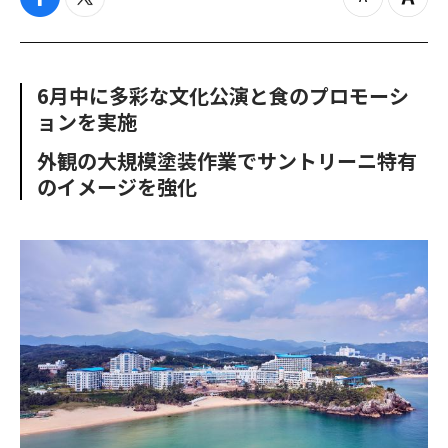
f
t
z
Z
a
w
o
o
c
i
o
o
e
t
m
m
b
t
o
i
6月中に多彩な文化公演と食のプロモーシ
o
e
u
n
ョンを実施
o
r
t
k
外観の大規模塗装作業でサントリーニ特有
のイメージを強化