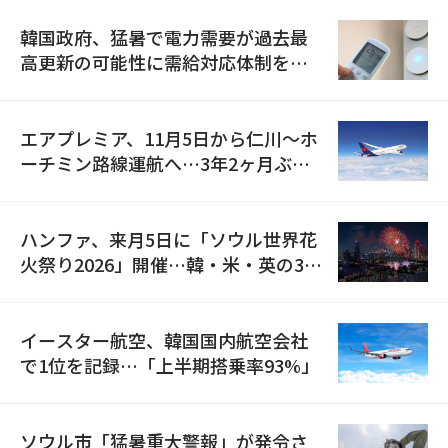
韓国政府、猛暑で電力需要が過去最
高更新の可能性に需給対応体制を点
検
エアプレミア、11月5日から仁川〜ホ
ーチミン路線運航へ…3年2ヶ月ぶり
の再開
ハンファ、来月5日に「ソウル世界花
火祭り2026」開催…韓・米・英の3カ
国が参加
イースター航空、韓国国内航空会社
で1位を記録…「上半期搭乗率93%」
ソウル市「猛暑重大警報」が発令さ