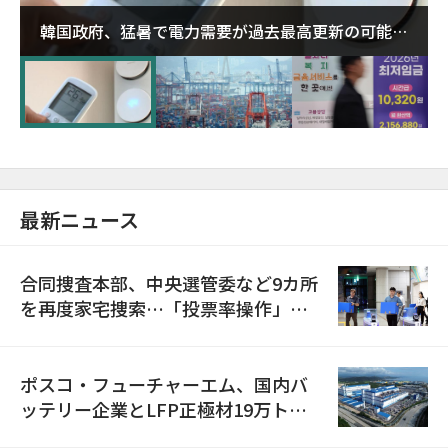
韓国政府、猛暑で電力需要が過去最高更新の可能性
に需給対応体制を点検
最新ニュース
合同捜査本部、中央選管委など9カ所
を再度家宅捜索…「投票率操作」の
資料を確保
ポスコ・フューチャーエム、国内バ
ッテリー企業とLFP正極材19万トン
の供給契約を締結