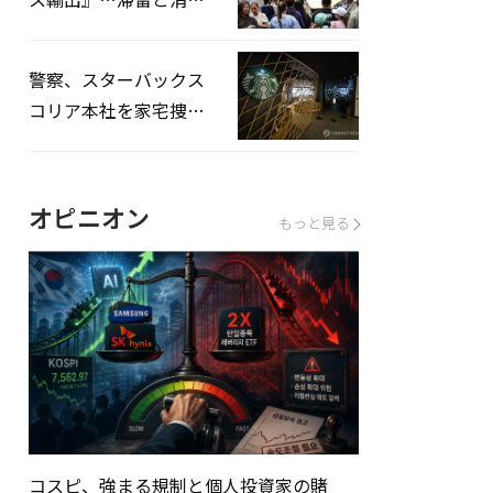
を増やしてこそ成長効
果」
警察、スターバックス
コリア本社を家宅捜
査…「タンクデー」イ
ベント巡り侮辱容疑
オピニオン
もっと見る
コスピ、強まる規制と個人投資家の賭