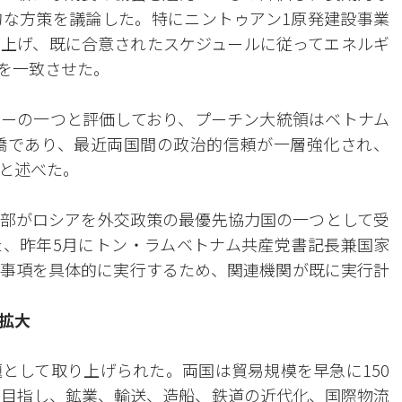
な方策を議論した。特にニントゥアン1原発建設事業
上げ、既に合意されたスケジュールに従ってエネルギ
を一致させた。
ーの一つと評価しており、プーチン大統領はベトナム
け橋であり、最近両国間の政治的信頼が一層強化され、
と述べた。
部がロシアを外交政策の最優先協力国の一つとして受
、昨年5月にトン・ラムベトナム共産党書記長兼国家
事項を具体的に実行するため、関連機関が既に実行計
拡大
として取り上げられた。両国は貿易規模を早急に150
を目指し、鉱業、輸送、造船、鉄道の近代化、国際物流