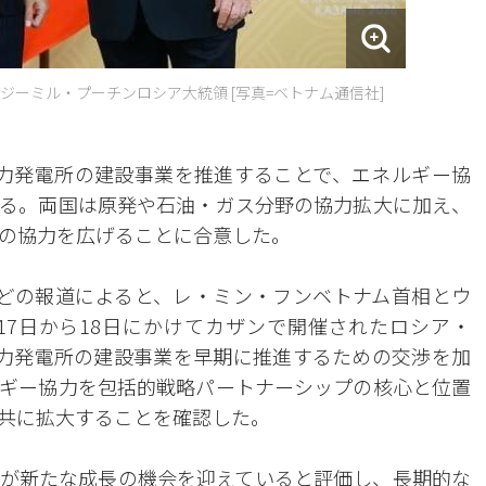
ーミル・プーチンロシア大統領 [写真=ベトナム通信社]
力発電所の建設事業を推進することで、エネルギー協
る。両国は原発や石油・ガス分野の協力拡大に加え、
の協力を広げることに合意した。
ssなどの報道によると、レ・ミン・フンベトナム首相とウ
7日から18日にかけてカザンで開催されたロシア・
原子力発電所の建設事業を早期に推進するための交渉を加
ギー協力を包括的戦略パートナーシップの核心と位置
共に拡大することを確認した。
が新たな成長の機会を迎えていると評価し、長期的な