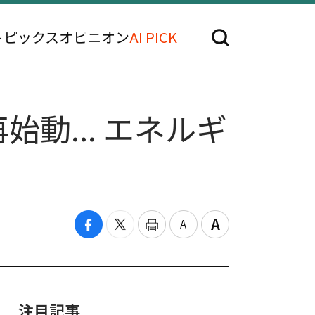
トピックス
オピニオン
AI PICK
動... エネルギ
注目記事