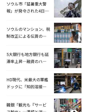
ソウル市「猛暑重大警
報」が発令された4日、
熱中症患者39人追加発
生
ソウルのマンション、税
制改正による伝貰の月
貰化加速を憂慮
5大銀行も地方銀行も延
滞率上昇…融資のハー
ドルはさらに高く
HD現代、米最大の軍艦
ドックに「知的溶接」
システムを導入へ
韓銀「観光も『サービ
ス輸出』…滞留と消費