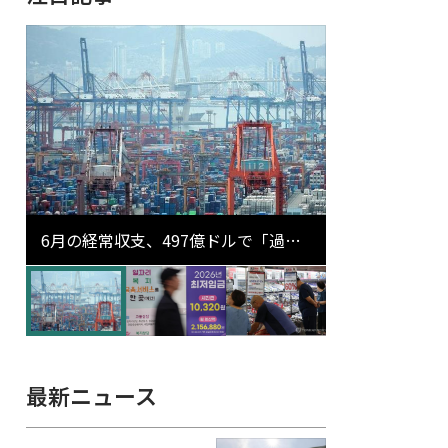
6月の経常収支、497億ドルで「過去
最大」…輸出が初の1000億ドル突破
最新ニュース