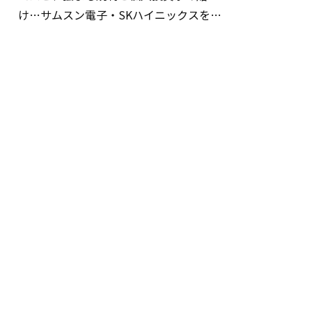
け…サムスン電子・SKハイニックスを巡
る明暗