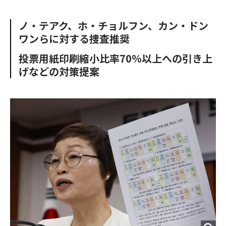
e
t
m
m
b
t
o
i
ノ・テアク、ホ・チョルフン、カン・ドン
o
e
u
n
ワンらに対する捜査推奨
o
r
t
k
投票用紙印刷縮小比率70％以上への引き上
げなどの対策提案