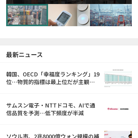
超が「ゾンビ企業」に…5年で2.8倍増
最新ニュース
韓国、OECD「幸福度ランキング」19
位…物質的指標は最上位だが主観的
満足度は最下位
サムスン電子・NTTドコモ、AIで通
信品質を予測…低下頻度が半減
ソウル市、2兆8000億ウォン規模の補