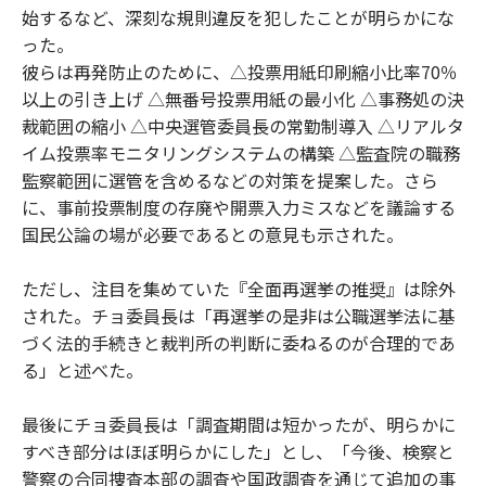
始するなど、深刻な規則違反を犯したことが明らかにな
った。
彼らは再発防止のために、△投票用紙印刷縮小比率70％
以上の引き上げ △無番号投票用紙の最小化 △事務処の決
裁範囲の縮小 △中央選管委員長の常勤制導入 △リアルタ
イム投票率モニタリングシステムの構築 △監査院の職務
監察範囲に選管を含めるなどの対策を提案した。さら
に、事前投票制度の存廃や開票入力ミスなどを議論する
国民公論の場が必要であるとの意見も示された。
ただし、注目を集めていた『全面再選挙の推奨』は除外
された。チョ委員長は「再選挙の是非は公職選挙法に基
づく法的手続きと裁判所の判断に委ねるのが合理的であ
る」と述べた。
最後にチョ委員長は「調査期間は短かったが、明らかに
すべき部分はほぼ明らかにした」とし、「今後、検察と
警察の合同捜査本部の調査や国政調査を通じて追加の事