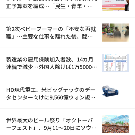
正予算案を編成…「民生・青年・安
全」に8100億ウォンを集中投資
第2次ベビーブーマーの「不安な再就
職」…主要な仕事を離れた後、臨時
職が2倍近くに急増
製造業の雇用保険加入者数、14カ月
連続で減少…外国人除けば1万5000人
減
HD現代重工、米ビッグテックのデー
タセンター向けに9,560億ウォン規模
の発電設備を受注…「過去最大」
世界最大のビール祭り「オクトーバ
ーフェスト」、9月11〜20日にソウル
で開催