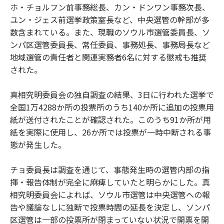
ホ・チョルフン前事務総長、カン・ドンワン事務次長、
ユン・ジェス前選挙政策室長など、中央選管の幹部が多
数含まれている。また、現職のソウル市選管委員長、ソ
ンパ区選管委員長、常任委員、事務処長、事務局長など
地域選管の責任者と関連実務者6名に対する懲戒も推奨
された。
真相究明委員会の独自調査の結果、3日に行われた選挙で
全国1万4288か所の投票所のうち140か所に追加の投票用
紙が送付されたことが確認された。このうち91か所が用
紙を実際に使用し、26か所では投票が一時中断される事
態が発生した。
チョ委員長は調査を通じて、事態発生時の選管内部の指
揮・報告体制が完全に麻痺していたと明らかにした。真
相究明委員会によれば、ソウル市選管は中央選管への報
告や議論なしに独断で投票時間の延長を決定し、ソンパ
区選管は一部の投票所が閉まっていない状況で開票を開