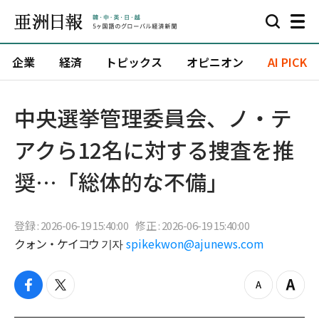
企業
経済
トピックス
オピニオン
AI PICK
中央選挙管理委員会、ノ・テ
アクら12名に対する捜査を推
奨…「総体的な不備」
登録 : 2026-06-19 15:40:00
修正 : 2026-06-19 15:40:00
クォン・ケイコウ 기자
spikekwon@ajunews.com
f
t
z
Z
a
w
o
o
c
i
o
o