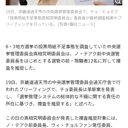
19日、京畿道過天市の中央選挙管理委員会で、チョ・ヒョヌク
『投票用紙不足事態真相究明委員会』委員長が最終調査結果のブ
リーフィングを行っている。 [写真=聯合ニュース]
6・3地方選挙の投票用紙不足事態を調査していた中央選
挙管理委員会真相究明委員会は、ノ・テアク前中央選管
委員長をはじめとする選管の前・現職者12名に対して捜
査を推奨した。
19日、京畿道過天市の中央選挙管理委員会過天庁舎で行
われたブリーフィングで、チョ委員長は革新案を発表
し、「選挙管理システムの総体的な不備に関する責任の
所在に基づき、捜査を推奨する」と述べた。
この日の真相究明委員会が発表した捜査推奨対象には、
ノ・テアク前委員長、ウィ・チョルファン常任委員、