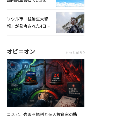
録…「上半期搭乗率
93%」
ソウル市「猛暑重大警
報」が発令された4日、
熱中症患者39人追加発
生
オピニオン
もっと見る
コスピ、強まる規制と個人投資家の賭