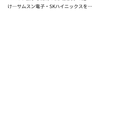
け…サムスン電子・SKハイニックスを巡
る明暗