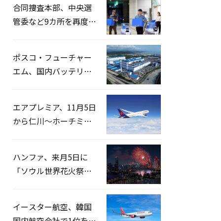
合同捜査本部、中央選
管委など9カ所を再度家
宅捜索…「投票率操
作」の資料を確保
ポスコ・フューチャー
エム、国内バッテリー
企業とLFP正極材19万ト
ンの供給契約を締結
エアプレミア、11月5日
から仁川〜ホーチミン
路線運航へ…3年2ヶ月
ぶりの再開
ハンファ、来月5日に
「ソウル世界花火祭り
2026」開催…韓・米・
英の3カ国が参加
イースター航空、韓国
国内航空会社で1位を記