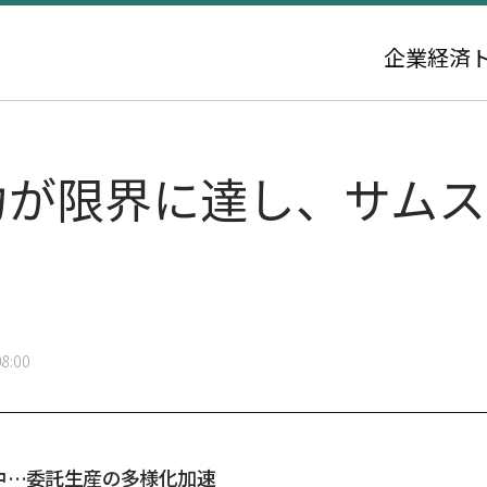
企業
経済
能力が限界に達し、サム
8:00
中…委託生産の多様化加速