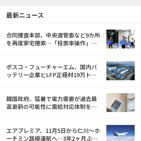
最新ニュース
合同捜査本部、中央選管委など9カ所
を再度家宅捜索…「投票率操作」の
資料を確保
ポスコ・フューチャーエム、国内バ
ッテリー企業とLFP正極材19万トン
の供給契約を締結
韓国政府、猛暑で電力需要が過去最
高更新の可能性に需給対応体制を点
検
エアプレミア、11月5日から仁川〜ホ
ーチミン路線運航へ…3年2ヶ月ぶり