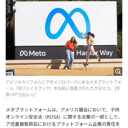
o
e
u
n
o
r
t
k
アメリカカリフォルニア州メンロパークにあるメタプラットフォ
ーム（旧フェイスブック）本社前に設置された大きなロゴ。 [写
真=AP 연합뉴스]
メタプラットフォームは、アメリカ議会において、子供
オンライン安全法（KOSA）に関する法案の一部として、
ア児童被害訴訟におけるプラットフォーム企業の責任を