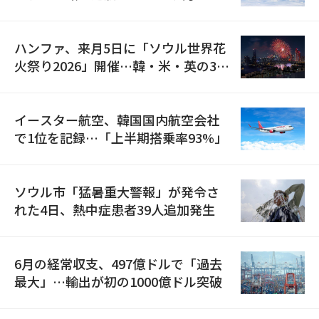
の再開
ハンファ、来月5日に「ソウル世界花
火祭り2026」開催…韓・米・英の3カ
国が参加
イースター航空、韓国国内航空会社
で1位を記録…「上半期搭乗率93%」
ソウル市「猛暑重大警報」が発令さ
れた4日、熱中症患者39人追加発生
6月の経常収支、497億ドルで「過去
最大」…輸出が初の1000億ドル突破