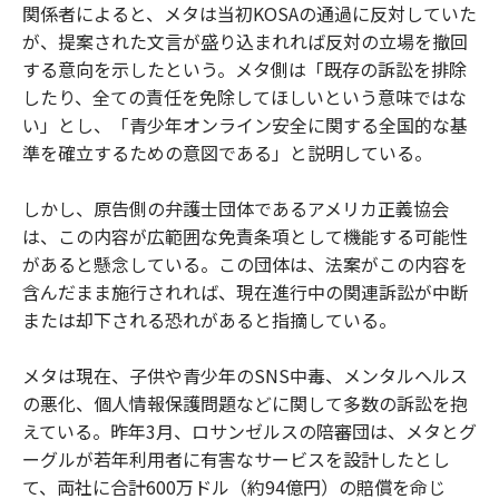
関係者によると、メタは当初KOSAの通過に反対していた
が、提案された文言が盛り込まれれば反対の立場を撤回
する意向を示したという。メタ側は「既存の訴訟を排除
したり、全ての責任を免除してほしいという意味ではな
い」とし、「青少年オンライン安全に関する全国的な基
準を確立するための意図である」と説明している。
しかし、原告側の弁護士団体であるアメリカ正義協会
は、この内容が広範囲な免責条項として機能する可能性
があると懸念している。この団体は、法案がこの内容を
含んだまま施行されれば、現在進行中の関連訴訟が中断
または却下される恐れがあると指摘している。
メタは現在、子供や青少年のSNS中毒、メンタルヘルス
の悪化、個人情報保護問題などに関して多数の訴訟を抱
えている。昨年3月、ロサンゼルスの陪審団は、メタとグ
ーグルが若年利用者に有害なサービスを設計したとし
て、両社に合計600万ドル（約94億円）の賠償を命じ