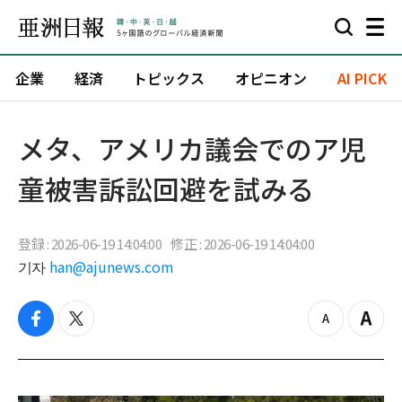
企業
経済
トピックス
オピニオン
AI PICK
メタ、アメリカ議会でのア児
童被害訴訟回避を試みる
登録 : 2026-06-19 14:04:00
修正 : 2026-06-19 14:04:00
기자
han@ajunews.com
f
t
z
Z
a
w
o
o
c
i
o
o
e
t
m
m
b
t
o
i