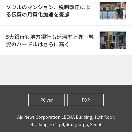
ソウルのマンション、税制改正によ
る伝貰の月貰化加速を憂慮
5大銀行も地方銀行も延滞率上昇…融
資のハードルはさらに高く
PC ver
TOP
Aju News Corporation LEEMA Building, 11th floor,
42, Jong-ro 1-gil, Jongno-gu, Seoul