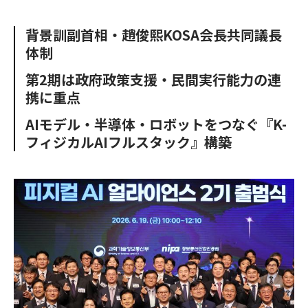
e
t
m
m
b
t
o
i
背景訓副首相・趙俊熙KOSA会長共同議長
o
e
u
n
体制
o
r
t
k
第2期は政府政策支援・民間実行能力の連
携に重点
AIモデル・半導体・ロボットをつなぐ『K-
フィジカルAIフルスタック』構築