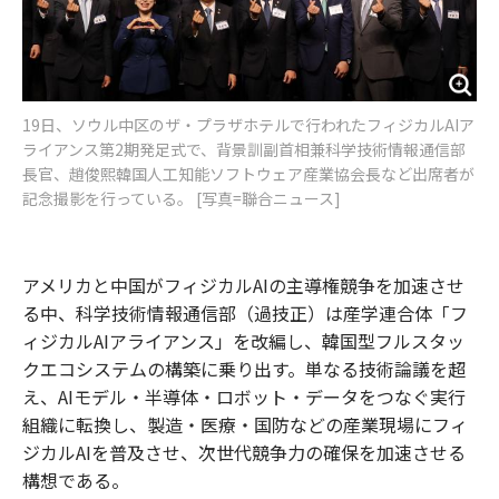
19日、ソウル中区のザ・プラザホテルで行われたフィジカルAIア
ライアンス第2期発足式で、背景訓副首相兼科学技術情報通信部
長官、趙俊熙韓国人工知能ソフトウェア産業協会長など出席者が
記念撮影を行っている。 [写真=聯合ニュース]
アメリカと中国がフィジカルAIの主導権競争を加速させ
る中、科学技術情報通信部（過技正）は産学連合体「フ
ィジカルAIアライアンス」を改編し、韓国型フルスタッ
クエコシステムの構築に乗り出す。単なる技術論議を超
え、AIモデル・半導体・ロボット・データをつなぐ実行
組織に転換し、製造・医療・国防などの産業現場にフィ
ジカルAIを普及させ、次世代競争力の確保を加速させる
構想である。