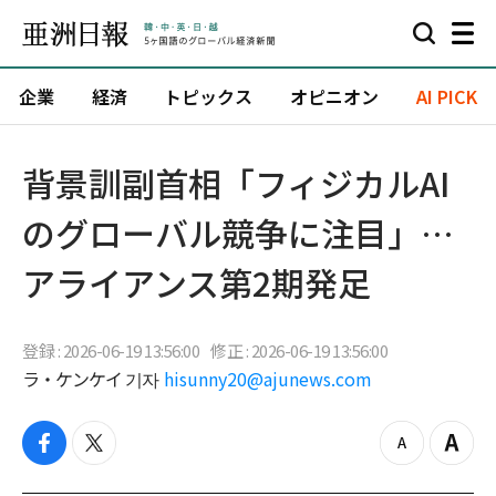
企業
経済
トピックス
オピニオン
AI PICK
背景訓副首相「フィジカルAI
のグローバル競争に注目」…
アライアンス第2期発足
登録 : 2026-06-19 13:56:00
修正 : 2026-06-19 13:56:00
ラ・ケンケイ 기자
hisunny20@ajunews.com
f
t
z
Z
a
w
o
o
c
i
o
o