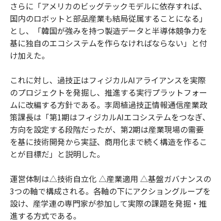
さらに「アメリカのビッグテックモデルに依存すれば、
国内のロボットと部品産業も結局従属することになる」
とし、「韓国が強みを持つ製造データと半導体競争力を
基に独自のエコシステムを作らなければならない」と付
け加えた。
これに対し、過技正はフィジカルAIアライアンスを実際
のプロジェクトを発掘し、推進する実行プラットフォー
ムに改編する方針である。李周植過技正情報通信産業政
策課長は「第1期はフィジカルAIエコシステムをつなぎ、
方向を設定する段階だったが、第2期は産業現場の需要
を基に技術開発から実証、商用化まで続く構造を作るこ
とが目標だ」と説明した。
運営体制は△技術自立化 △産業適用 △基盤ガバナンスの
3つの軸で構成される。各軸の下にアクショングループを
設け、産学連の専門家が参加して実際の課題を発掘・推
進する方式である。