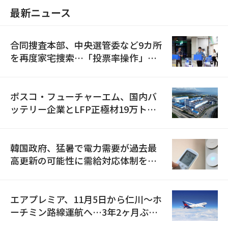
最新ニュース
合同捜査本部、中央選管委など9カ所
を再度家宅捜索…「投票率操作」の
資料を確保
ポスコ・フューチャーエム、国内バ
ッテリー企業とLFP正極材19万トン
の供給契約を締結
韓国政府、猛暑で電力需要が過去最
高更新の可能性に需給対応体制を点
検
エアプレミア、11月5日から仁川〜ホ
ーチミン路線運航へ…3年2ヶ月ぶり
の再開