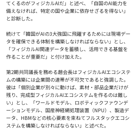
てくるのがフィジカルAIだ」と述べ、「自国のAI能力を
備えなければ、特定の国や企業に依存せざるを得ない」
と診断した。
続けて「韓国がAIの3大強国に飛躍するためには現場デー
タを確保できる体制を構築しなければならない」とし、
「フィジカルAI関連データを蓄積し、活用できる基盤を
作ることが重要だ」と付け加えた。
第2期共同議長を務める趙会長はフィジカルAIエコシステ
ムの構築には企業間の連帯が不可欠であると強調した。
彼は「個別企業が別々に動けば、素材・部品企業だけが
残り、完成型フィジカルAIエコシステムを作るのは難し
い」とし、「ワールドモデル、ロボティックファウンデ
ーションモデル、国産神経網処理装置（NPU）、製造デ
ータ、HBMなどの核心要素を束ねてフルスタックエコシ
ステムを構築しなければならない」と述べた。