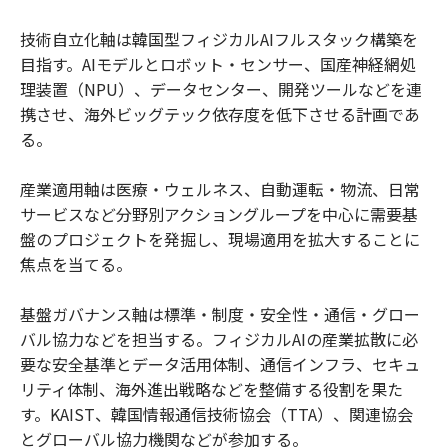
技術自立化軸は韓国型フィジカルAIフルスタック構築を
目指す。AIモデルとロボット・センサー、国産神経網処
理装置（NPU）、データセンター、開発ツールなどを連
携させ、海外ビッグテック依存度を低下させる計画であ
る。
産業適用軸は医療・ウェルネス、自動運転・物流、日常
サービスなど分野別アクショングループを中心に需要基
盤のプロジェクトを発掘し、現場適用を拡大することに
焦点を当てる。
基盤ガバナンス軸は標準・制度・安全性・通信・グロー
バル協力などを担当する。フィジカルAIの産業拡散に必
要な安全基準とデータ活用体制、通信インフラ、セキュ
リティ体制、海外進出戦略などを整備する役割を果た
す。KAIST、韓国情報通信技術協会（TTA）、関連協会
とグローバル協力機関などが参加する。