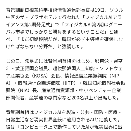
背景訓副首相兼科学技術情報通信部長官は19日、ソウル
中区のザ・プラザホテルで行われた「フィジカルAIアラ
イアンス第2期発足式」で「フィジカルAI第2期はグロー
バル市場でしっかりと勝負をするということだ」と述
べ、「まだ初期段階だが、韓国が必ず主導権を確保しな
ければならない分野だ」と強調した。
この日、発足式には背景副首相をはじめ、鄭東泳・崔亨
斗・黄正雅国会議員、趙俊熙韓国人工知能・ソフトウェ
ア産業協会（KOSA）会長、情報通信産業振興院（NIP
A）・情報通信企画評価院（IITP）・韓国知能情報社会振
興院（NIA）長、産業通商資源部・中小ベンチャー企業
部関係者、産学連の専門家など200名以上が出席した。
背景副首相はフィジカルAIを製造・公共・国防・医療・
日常生活など現実世界全般に適用されるAIと定義した。
彼は「コンピュータ上で動作していたAIが現実世界に出