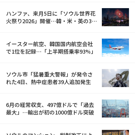
ハンファ、来月5日に「ソウル世界花
火祭り2026」開催…韓・米・英の3カ
国が参加
イースター航空、韓国国内航空会社
で1位を記録…「上半期搭乗率93%」
ソウル市「猛暑重大警報」が発令さ
れた4日、熱中症患者39人追加発生
6月の経常収支、497億ドルで「過去
最大」…輸出が初の1000億ドル突破