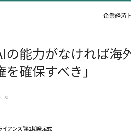
企業
経済
AIの能力がなければ海
主権を確保すべき」
6:00
ライアンス'第2期発足式