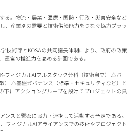
用する。物流・農業・医療・国防・行政・災害安全など
し、産業別の需要と技術供給能力をつなぐ協力プラッ
学技術部とKOSAの共同議長体制により、政府の政策
、運営の推進力を高める計画である。
K-フィジカルAIフルスタック分科（技術自立） △バー
散） △基盤ガバナンス（標準・セキュリティなど）と
の下にアクショングループを設けてプロジェクトの具
アンスと緊密に協力・連携して活動する予定である。
し、フィジカルAIアライアンスでの技術やプロジェクト