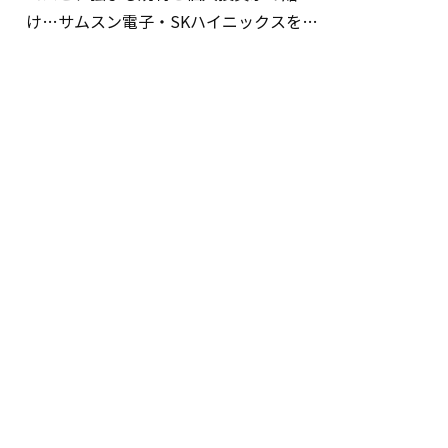
け…サムスン電子・SKハイニックスを巡
る明暗