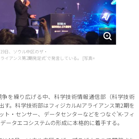
19日、ソウル中区のザ・
ライアンス第2期発足式'で発言している。 [写真=
競争を繰り広げる中、科学技術情報通信部（科学技術
出す。科学技術部はフィジカルAIアライアンス第2期を
ボット・センサー、データセンターなどをつなぐ'K-フィ
現場データエコシステムの形成に本格的に着手する。