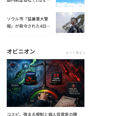
録…「上半期搭乗率
93%」
ソウル市「猛暑重大警
報」が発令された4日、
熱中症患者39人追加発
生
オピニオン
もっと見る
コスピ、強まる規制と個人投資家の賭