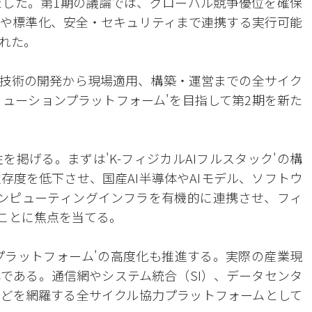
した。第1期の議論では、グローバル競争優位を確保
や標準化、安全・セキュリティまで連携する実行可能
れた。
I技術の開発から現場適用、構築・運営までの全サイク
リューションプラットフォーム'を目指して第2期を新た
を掲げる。まずは'K-フィジカルAIフルスタック'の構
存度を低下させ、国産AI半導体やAIモデル、ソフトウ
ンピューティングインフラを有機的に連携させ、フィ
ることに焦点を当てる。
ンプラットフォーム'の高度化も推進する。実際の産業現
である。通信網やシステム統合（SI）、データセンタ
どを網羅する全サイクル協力プラットフォームとして