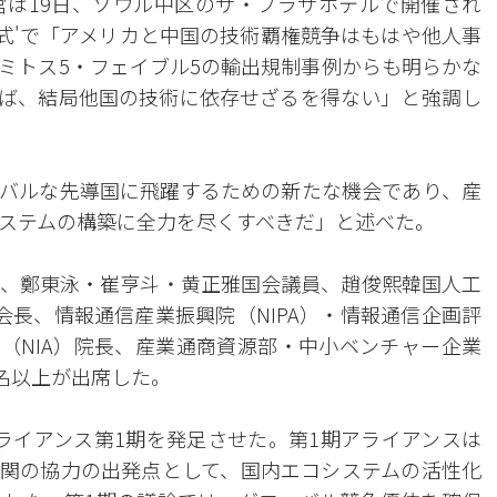
は19日、ソウル中区のザ・プラザホテルで開催され
足式'で「アメリカと中国の技術覇権競争はもはや他人事
ミトス5・フェイブル5の輸出規制事例からも明らかな
れば、結局他国の技術に依存せざるを得ない」と強調し
ーバルな先導国に飛躍するための新たな機会であり、産
ステムの構築に全力を尽くすべきだ」と述べた。
、鄭東泳・崔亨斗・黄正雅国会議員、趙俊熙韓国人工
会長、情報通信産業振興院（NIPA）・情報通信企画評
院（NIA）院長、産業通商資源部・中小ベンチャー企業
名以上が出席した。
アライアンス第1期を発足させた。第1期アライアンスは
機関の協力の出発点として、国内エコシステムの活性化