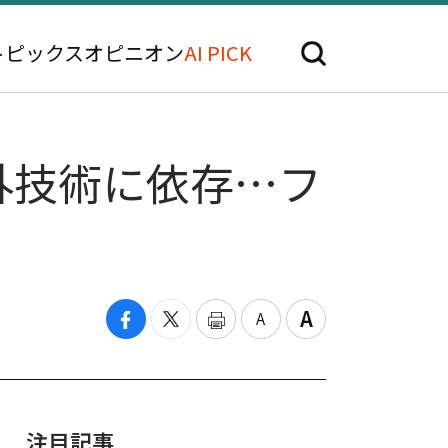
トピックス
オピニオン
AI PICK
外技術に依存…フ
注目記事