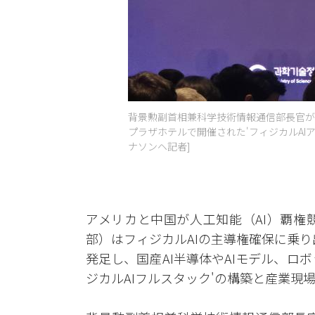
背景勲副首相兼科学技術情報通信部長官が
プラザホテルで開催された'フィジカルAIア
ナソンヘ記者]
アメリカと中国が人工知能（AI）覇権
部）はフィジカルAIの主導権確保に乗り
発足し、国産AI半導体やAIモデル、ロ
ジカルAIフルスタック'の構築と産業