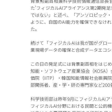
背景勲副首相兼科学技術情報通信部長官
た'フィジカルAIアライアンス第2期発
ではない」と述べ、「アンソロピック・
ように、自国のAI能力を確保できなけ
た。
続けて「フィジカルAIは我が国がグロ
業現場データの確保と合成データエコシ
この日の発足式には背景副首相をはじめ
知能・ソフトウェア産業協会（KOSA）
価院（IITP）・韓国知能情報社会振興
部関係者、産・学・研の専門家など200
科学技術部は昨年9月にフィジカルAI
フィジカルAI分野における民間と公的