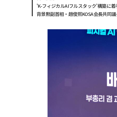
'K-フィジカルAIフルスタック'構築に着
背景勲副首相・趙俊熙KOSA会長共同