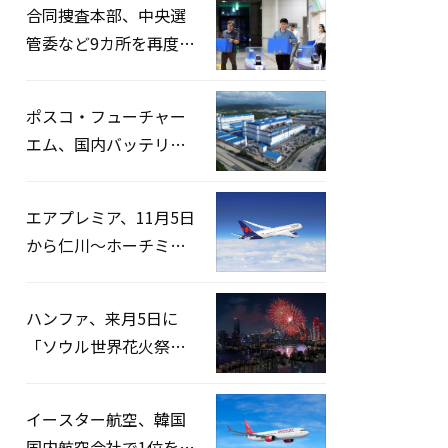
合同捜査本部、中央選
管委など9カ所を再度家
宅捜索…「投票率操
作」の資料を確保
ポスコ・フューチャー
エム、国内バッテリー
企業とLFP正極材19万ト
ンの供給契約を締結
エアプレミア、11月5日
から仁川〜ホーチミン
路線運航へ…3年2ヶ月
ぶりの再開
ハンファ、来月5日に
「ソウル世界花火祭り
2026」開催…韓・米・
英の3カ国が参加
イースター航空、韓国
国内航空会社で1位を記