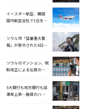
2026」開催…韓・米・
英の3カ国が参加
イースター航空、韓国
国内航空会社で1位を記
録…「上半期搭乗率
93%」
ソウル市「猛暑重大警
報」が発令された4日、
熱中症患者39人追加発
生
ソウルのマンション、税
制改正による伝貰の月
貰化加速を憂慮
5大銀行も地方銀行も延
滞率上昇…融資のハー
ドルはさらに高く