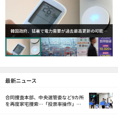
韓国政府、猛暑で電力需要が過去最高更新の可能性
に需給対応体制を点検
最新ニュース
合同捜査本部、中央選管委など9カ所
を再度家宅捜索…「投票率操作」の
資料を確保