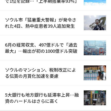
で1位を記録…「上半期搭乗率93%」
ソウル市「猛暑重大警報」が発令さ
れた4日、熱中症患者39人追加発生
6月の経常収支、497億ドルで「過去
最大」…輸出が初の1000億ドル突破
ソウルのマンション、税制改正によ
る伝貰の月貰化加速を憂慮
5大銀行も地方銀行も延滞率上昇…融
資のハードルはさらに高く