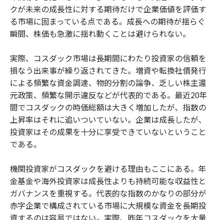
クが未来の成長性に対する期待だけで企業価値を評価す
る市場に固まっている点である。成長への期待が揺らぐ
瞬間、株価も急激に揺れ動くことは避けられない。
実際、コスダック市場は長期間にわたり投資家の信頼を
損なう出来事が繰り返されてきた。増資や転換社債発行
による頻繁な資金調達、物的分割の論争、乏しい株主還
元政策、頻繁な開示違反などが代表的である。最近20年
間でコスダックの時価総額は大きく増加したが、指数の
上昇率はそれに追いついていない。企業は成長したが、
投資家はその成果を十分に享受できていないということ
である。
機関投資家がコスダックを避ける理由もここにある。年
金基金や海外投資家は成長性よりも持続可能な収益性と
ガバナンスを重視する。代表的な指数のかなりの部分が
赤字企業で構成されている市場に大規模な資金を長期投
資するのは容易ではない。実際、昨年コスダックを大量