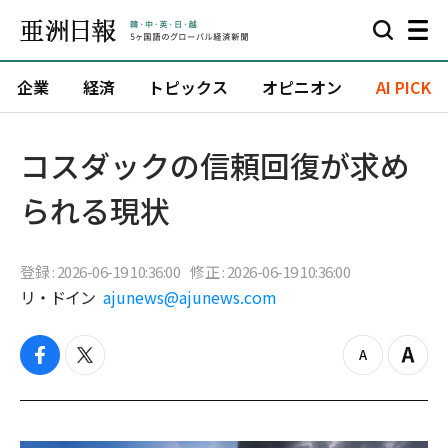
企業
経済
トピックス
オピニオン
AI PICK
コスダックの信頼回復が求め
られる現状
登録 : 2026-06-19 10:36:00
修正 : 2026-06-19 10:36:00
リ・ドイン
ajunews@ajunews.com
f
t
z
Z
a
w
o
o
c
i
o
o
e
t
m
m
b
t
o
i