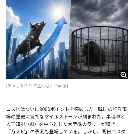
o
e
u
n
o
r
t
k
[チャットGPTで生成された画像]
コスピはついに9000ポイントを突破した。韓国の証券市
場の歴史に新たなマイルストーンが刻まれた。半導体と
人工知能（AI）を中心とした大型株のラリーが続き、
「万スピ」の予測も登場している。しかし、同日コスダ