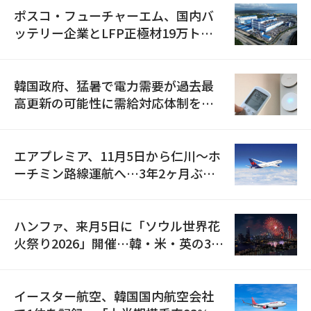
ポスコ・フューチャーエム、国内バ
ッテリー企業とLFP正極材19万トン
の供給契約を締結
韓国政府、猛暑で電力需要が過去最
高更新の可能性に需給対応体制を点
検
エアプレミア、11月5日から仁川〜ホ
ーチミン路線運航へ…3年2ヶ月ぶり
の再開
ハンファ、来月5日に「ソウル世界花
火祭り2026」開催…韓・米・英の3カ
国が参加
イースター航空、韓国国内航空会社