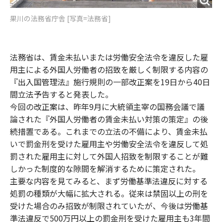
果川の法務省庁舎 [写真=法務省]
法務省は、賃金未払いまたは労働安全法令を違反した雇
用主による外国人労働者の招致を厳しく制限する内容の
『出入国管理法』施行規則の一部改正案を19日から40日
間立法予告すると発表した。
今回の改正案は、昨年9月に大統領主宰の国務会議で議
論された『外国人労働者の賃金未払い対策の策定』の後
続措置である。これまでの立法の不備により、賃金未払
いで罰金刑を受けた雇用主や労働安全法令を違反して処
罰された雇用主に対して外国人招致を制限することが難
しかった制度的な隙間を解消するために策定された。
主要な内容を見てみると、まず労働基準法違反に対する
処罰の種類が大幅に拡大される。従来は禁固以上の刑を
受けた場合のみ招致が制限されていたが、今後は労働基
準法違反で500万円以上の罰金刑を受けた雇用主も3年間