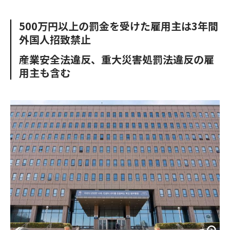
e
t
m
m
b
t
o
i
500万円以上の罰金を受けた雇用主は3年間
o
e
u
n
外国人招致禁止
o
r
t
k
産業安全法違反、重大災害処罰法違反の雇
用主も含む