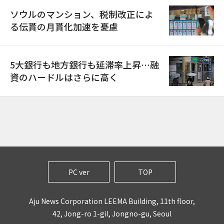
ソウルのマンション、税制改正によ
る伝貰の月貰化加速を憂慮
5大銀行も地方銀行も延滞率上昇…融
資のハードルはさらに高く
PC ver
TOP
Aju News Corporation LEEMA Building, 11th floor,
42, Jong-ro 1-gil, Jongno-gu, Seoul