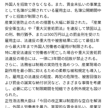
外国人を招致できなくなる。また、賃金未払いの事業主
として名簿が公開されている雇用主は、名簿公開期間中
ずっと招致が制限される。
産業災害防止のための措置も大幅に新設された。『産業
安全衛生法』や『重大災害処罰法』を違反して禁固以上
の刑、執行猶予、または500万円以上の罰金刑を受けた
雇用主は、法違反の重大性や被害結果に応じて最低1年
から最大3年まで外国人労働者の雇用が制限される。
特に産安法違反で労働者が死亡した場合や重大災害処罰
法違反の場合には、一律に3年間の招致が禁止される。
さらに、法務省は制裁の実効性を高めつつ、産業現場の
副作用を最小限に抑えるための柔軟な緩和規定も導入し
た。雇用主の法違反の程度、再犯の危険性、被害回復お
よび罰金の誠実な納付状況など、さまざまな事情を考慮
し、必要に応じて制限期間を短縮できる例外規定も設け
られた。
正性浩法務大臣は「今回の改正案は制度的な空白を解消
し、外国人労働者を暴力、常習的な賃金未払い、産業災