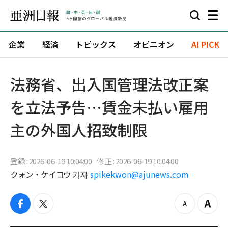
企業
経済
トピックス
オピニオン
AI PICK
法務省、出入国管理法改正案
を立法予告…賃金未払い雇用
主の外国人招致制限
登録 : 2026-06-19 10:04:00
修正 : 2026-06-19 10:04:00
クォン・ケイコウ 기자
spikekwon@ajunews.com
f
t
z
Z
a
w
o
o
c
i
o
o