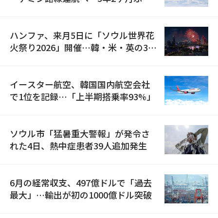
の再開
ハンファ、来月5日に「ソウル世界花
火祭り2026」開催…韓・米・英の3カ
国が参加
イースター航空、韓国国内航空会社
で1位を記録…「上半期搭乗率93%」
ソウル市「猛暑重大警報」が発令さ
れた4日、熱中症患者39人追加発生
6月の経常収支、497億ドルで「過去
最大」…輸出が初の1000億ドル突破