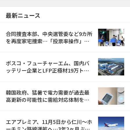
最新ニュース
合同捜査本部、中央選管委など9カ所
を再度家宅捜索…「投票率操作」の
資料を確保
ポスコ・フューチャーエム、国内バ
ッテリー企業とLFP正極材19万トン
の供給契約を締結
韓国政府、猛暑で電力需要が過去最
高更新の可能性に需給対応体制を点
検
エアプレミア、11月5日から仁川〜ホ
ーチミン路線運航へ…3年2ヶ月ぶり