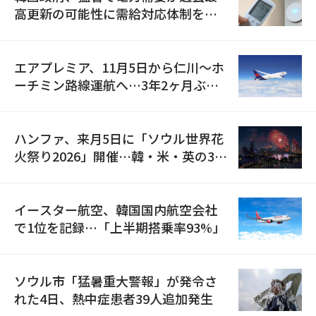
高更新の可能性に需給対応体制を点
検
エアプレミア、11月5日から仁川〜ホ
ーチミン路線運航へ…3年2ヶ月ぶり
の再開
ハンファ、来月5日に「ソウル世界花
火祭り2026」開催…韓・米・英の3カ
国が参加
イースター航空、韓国国内航空会社
で1位を記録…「上半期搭乗率93%」
ソウル市「猛暑重大警報」が発令さ
れた4日、熱中症患者39人追加発生