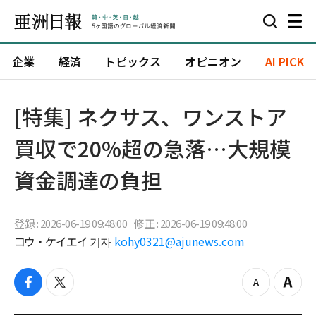
企業
経済
トピックス
オピニオン
AI PICK
[特集] ネクサス、ワンストア
買収で20%超の急落…大規模
資金調達の負担
登録 : 2026-06-19 09:48:00
修正 : 2026-06-19 09:48:00
コウ・ケイエイ 기자
kohy0321@ajunews.com
f
t
z
Z
a
w
o
o
c
i
o
o