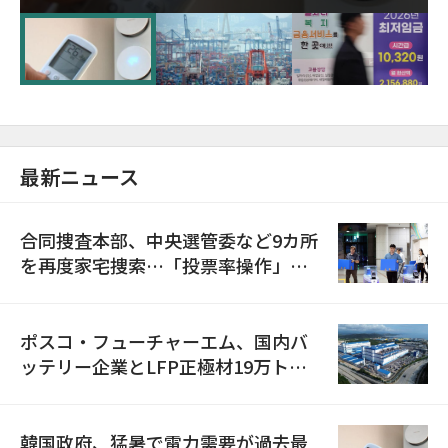
に需給対応体制を点検
最新ニュース
合同捜査本部、中央選管委など9カ所
を再度家宅捜索…「投票率操作」の
資料を確保
ポスコ・フューチャーエム、国内バ
ッテリー企業とLFP正極材19万トン
の供給契約を締結
韓国政府、猛暑で電力需要が過去最