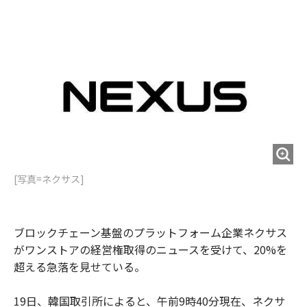
e
t
m
m
b
t
o
i
o
e
u
n
o
r
t
k
[写真=ネクサス]
ブロックチェーン基盤のプラットフォーム企業ネクサス
がワンストアの経営権取得のニュースを受けて、20%を
超える急落を見せている。
19日、韓国取引所によると、午前9時40分現在、ネクサ