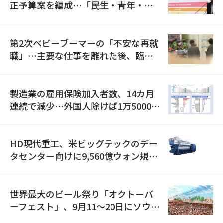
正予算案を編成…「民生・青年・安
全」に8100億ウォンを集中投資
第2次ベビーブーマーの「不安な再就
職」…主要な仕事を離れた後、臨時
職が2倍近くに急増
製造業の雇用保険加入者数、14カ月
連続で減少…外国人除けば1万5000人
減
HD現代重工、米ビッグテックのデー
タセンター向けに9,560億ウォン規模
の発電設備を受注…「過去最大」
世界最大のビール祭り「オクトーバ
ーフェスト」、9月11〜20日にソウル
で開催