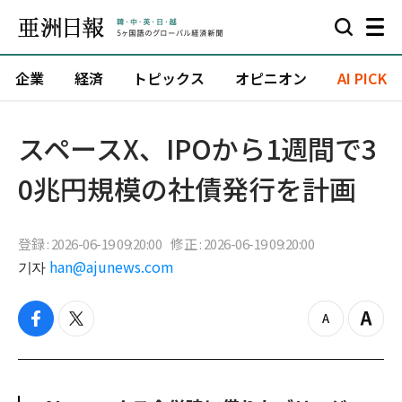
企業
経済
トピックス
オピニオン
AI PICK
スペースX、IPOから1週間で3
0兆円規模の社債発行を計画
登録 : 2026-06-19 09:20:00
修正 : 2026-06-19 09:20:00
기자
han@ajunews.com
f
t
z
Z
a
w
o
o
c
i
o
o
e
t
m
m
b
t
o
i