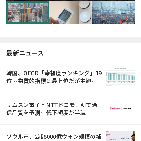
超が「ゾンビ企業」に…5年で2.8倍増
最新ニュース
韓国、OECD「幸福度ランキング」19
位…物質的指標は最上位だが主観的
満足度は最下位
サムスン電子・NTTドコモ、AIで通
信品質を予測…低下頻度が半減
ソウル市、2兆8000億ウォン規模の補