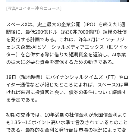
[写真=ロイター連合ニュース]
スペースXは、史上最大の企業公開（IPO）を終えた1週
間後に、最低200億ドル（約30兆7000億円）規模の社債
を発行する計画である。これは、昨年3月にインテリジ
ェンス企業xAIとソーシャルメディアエックス（旧ツイッ
ター）を合併する際に借りた短期資金を返済し、AI事業
の拡大に必要な資金を確保するための動きである。
18日（現地時間）にパイナンシャルタイムズ（FT）やロ
イター通信などが報じたところによれば、スペースXは早
ければ来週に投資家と会い、債券の条件について議論す
る予定である。
初期の交渉では、10年満期の社債金利が米国債金利より
も1.35〜1.5ポイント高い水準で言及されているとのこと
である。最終的な金利と発行額は市場の状況によって変