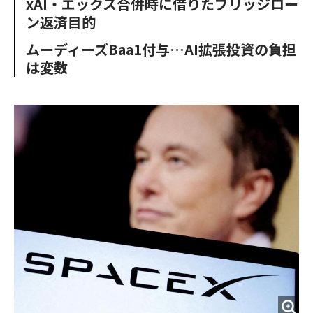
xAI・エックス合併時に借りたブリッジロー
o
e
u
n
ン返済目的
o
r
t
k
ムーディーズBaa1付与…AI拡張投資の負担
は変数