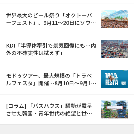
世界最大のビール祭り「オクトーバ
ーフェスト」、9月11〜20日にソウル
で開催
KDI「半導体牽引で景気回復にも…内
外の不確実性は拭えず」
モドゥツアー、最大規模の「トラベ
ルフェスタ」開催…8月10日～9月11
日
[コラム] 「バスハウス」騒動が露呈
させた韓国・青年世代の絶望と世代
間格差