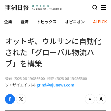
企業
経済
トピックス
オピニオン
AI PICK
オットギ、ウルサンに自動化
された「グローバル物流ハ
ブ」を構築
登録 : 2026-06-19 08:56:00
修正 : 2026-06-19 08:56:00
ソ・ザイエイ 기자
grind@ajunews.com
f
t
z
Z
a
w
o
o
c
i
o
o