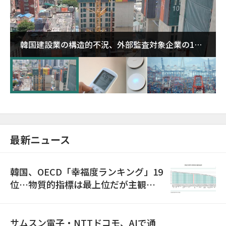
韓国建設業の構造的不況、外部監査対象企業の1割
超が「ゾンビ企業」に…5年で2.8倍増
最新ニュース
韓国、OECD「幸福度ランキング」19
位…物質的指標は最上位だが主観的
満足度は最下位
サムスン電子・NTTドコモ、AIで通