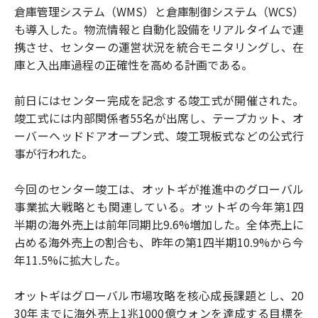
倉庫管理システム（WMS）と倉庫制御システム（WCS）
も導入した。物流情報と自動化設備をリアルタイムで連
携させ、センターの運営状況を統合モニタリングし、在
庫と入出庫過程の正確性を高める計画である。
前日にはセンター完成を記念する竣工式が開催された。
竣工式には内部関係者55名が出席し、テープカット、オ
ーバーヘッドドアオープン式、竣工現板式などの公式行
事が行われた。
今回のセンター竣工は、オットギが推進中のグローバル
事業拡大戦略とも関連している。オットギの今年第1四
半期の海外売上は前年同期比9.6%増加した。全体売上に
占める海外売上の割合も、昨年の第1四半期10.9%から今
年11.5%に拡大した。
オットギはグローバル市場攻略を核心成長課題とし、20
30年までに海外売上1兆1000億ウォンを達成する目標を