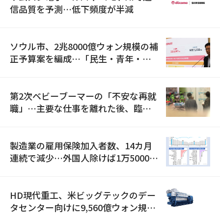
信品質を予測…低下頻度が半減
ソウル市、2兆8000億ウォン規模の補
正予算案を編成…「民生・青年・安
全」に8100億ウォンを集中投資
第2次ベビーブーマーの「不安な再就
職」…主要な仕事を離れた後、臨時
職が2倍近くに急増
製造業の雇用保険加入者数、14カ月
連続で減少…外国人除けば1万5000人
減
HD現代重工、米ビッグテックのデー
タセンター向けに9,560億ウォン規模
の発電設備を受注…「過去最大」