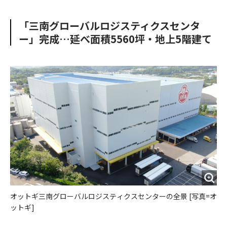
e
t
m
m
b
t
o
i
「三南グローバルロジスティクスセンタ
o
e
u
n
ー」完成…延べ面積5560坪・地上5階建て
o
r
t
k
オットギ三南グローバルロジスティクスセンターの全景 [写真=オ
ットギ]