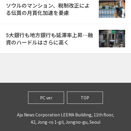
ソウルのマンション、税制改正によ
る伝貰の月貰化加速を憂慮
5大銀行も地方銀行も延滞率上昇…融
資のハードルはさらに高く
PC ver
TOP
Aju News Corporation LEEMA Building, 11th floor,
42, Jong-ro 1-gil, Jongno-gu, Seoul