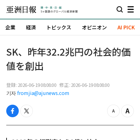
企業
経済
トピックス
オピニオン
AI PICK
SK、昨年32.2兆円の社会的価
値を創出
登録 : 2026-06-19 08:08:00
修正 : 2026-06-19 08:08:00
기자
fromjia@ajunews.com
f
t
z
Z
a
w
o
o
c
i
o
o
e
t
m
m
b
t
o
i