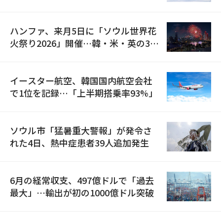
の再開
ハンファ、来月5日に「ソウル世界花
火祭り2026」開催…韓・米・英の3カ
国が参加
イースター航空、韓国国内航空会社
で1位を記録…「上半期搭乗率93%」
ソウル市「猛暑重大警報」が発令さ
れた4日、熱中症患者39人追加発生
6月の経常収支、497億ドルで「過去
最大」…輸出が初の1000億ドル突破