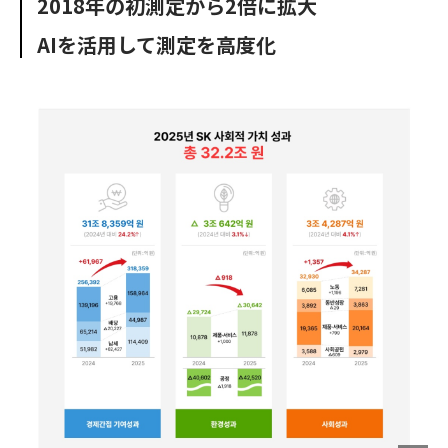
2018年の初測定から2倍に拡大
o
e
u
n
o
r
t
AIを活用して測定を高度化
k