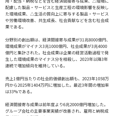
用・配当・納税などを含む経済間接寄与成果、△環境に
配慮した製品・サービスと生産工程の環境影響を反映し
た環境成果、△生活の質向上に寄与する製品・サービス
や労働環境改善、共生成長、社会貢献などを含む社会成
果である。
分野別の創出額は、経済間接寄与成果が31兆8000億円、
環境成果がマイナス3兆1000億円、社会成果が3兆4000
億円と集計された。社会成果は企業の経営活動過程で発
生した環境成果のマイナス分を相殺し、2023年以降3年
連続で増加傾向を維持している。
売上1億円当たりの社会的価値創出額も、2023年1058万
円から2025年1404万円に増加した。最近3年間の増加率
は33%である。
経済間接寄与成果は前年度より6兆2000億円増加した。
グループ会社の主要事業実績が改善され、雇用と納税成