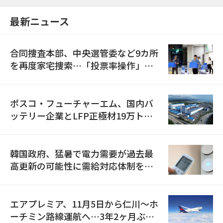
最新ニュース
合同捜査本部、中央選管委など9カ所
を再度家宅捜索…「投票率操作」の
資料を確保
ポスコ・フューチャーエム、国内バ
ッテリー企業とLFP正極材19万トン
の供給契約を締結
韓国政府、猛暑で電力需要が過去最
高更新の可能性に需給対応体制を点
検
エアプレミア、11月5日から仁川〜ホ
ーチミン路線運航へ…3年2ヶ月ぶり