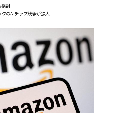
も検討
ックのAIチップ競争が拡大