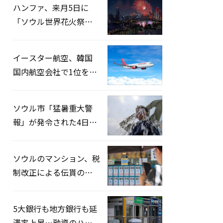
ハンファ、来月5日に
「ソウル世界花火祭り
2026」開催…韓・米・
英の3カ国が参加
イースター航空、韓国
国内航空会社で1位を記
録…「上半期搭乗率
93%」
ソウル市「猛暑重大警
報」が発令された4日、
熱中症患者39人追加発
生
ソウルのマンション、税
制改正による伝貰の月
貰化加速を憂慮
5大銀行も地方銀行も延
滞率上昇…融資のハー