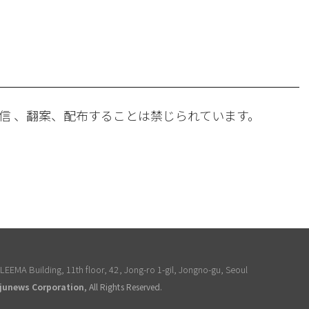
。
信 、翻案、配布することは禁じられています。
EEMA Building, 11th floor, 42, Jong-ro 1-gil, Jongno-gu, Seoul
junews Corporation
, All Rights Reserved.