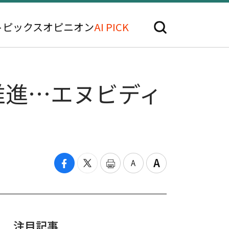
トピックス
オピニオン
AI PICK
推進…エヌビディ
注目記事