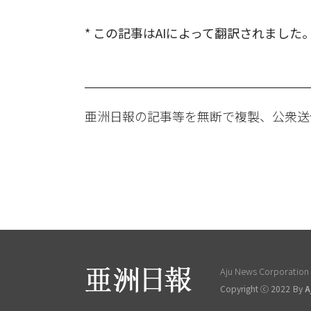
* この記事はAIによって翻訳されました
亜洲日報の記事等を無断で複製、公衆送
Aju News Corporation L
Copyright ⓒ 2022 By
A