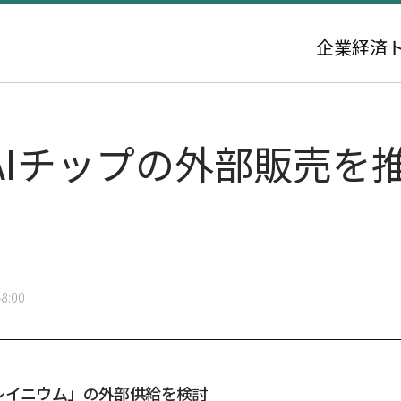
企業
経済
AIチップの外部販売を
8:00
レイニウム」の外部供給を検討