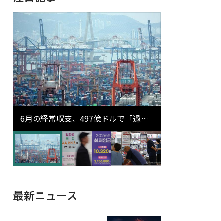
6月の経常収支、497億ドルで「過去
最大」…輸出が初の1000億ドル突破
最新ニュース