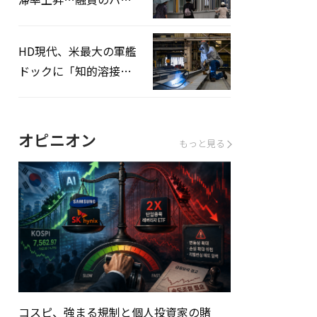
ドルはさらに高く
HD現代、米最大の軍艦
ドックに「知的溶接」
システムを導入へ
オピニオン
もっと見る
コスピ、強まる規制と個人投資家の賭