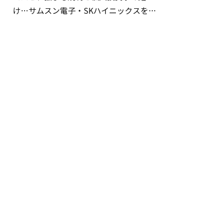
け…サムスン電子・SKハイニックスを巡
る明暗