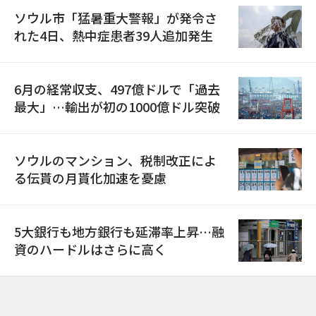
ソウル市「猛暑重大警報」が発令さ
れた4日、熱中症患者39人追加発生
6月の経常収支、497億ドルで「過去
最大」…輸出が初の1000億ドル突破
ソウルのマンション、税制改正によ
る伝貰の月貰化加速を憂慮
5大銀行も地方銀行も延滞率上昇…融
資のハードルはさらに高く