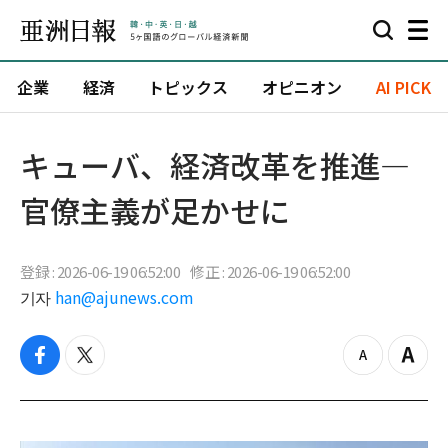
企業
経済
トピックス
オピニオン
AI PICK
キューバ、経済改革を推進—
官僚主義が足かせに
登録 : 2026-06-19 06:52:00
修正 : 2026-06-19 06:52:00
기자
han@ajunews.com
f
t
z
Z
a
w
o
o
c
i
o
o
e
t
m
m
b
t
o
i