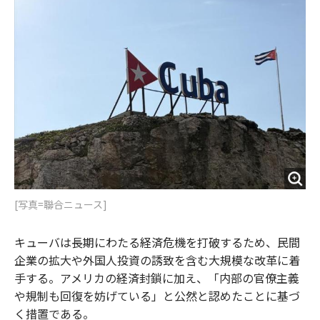
o
e
u
n
o
r
t
k
[写真=聯合ニュース]
キューバは長期にわたる経済危機を打破するため、民間
企業の拡大や外国人投資の誘致を含む大規模な改革に着
手する。アメリカの経済封鎖に加え、「内部の官僚主義
や規制も回復を妨げている」と公然と認めたことに基づ
く措置である。