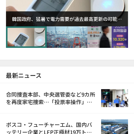
韓国政府、猛暑で電力需要が過去最高更新の可能性
に需給対応体制を点検
最新ニュース
合同捜査本部、中央選管委など9カ所
を再度家宅捜索…「投票率操作」の
資料を確保
ポスコ・フューチャーエム、国内バ
ッテリー企業とLFP正極材19万トン