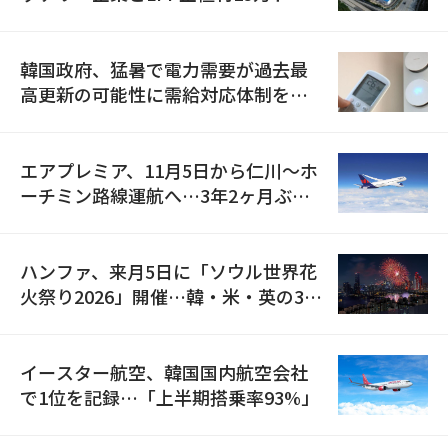
の供給契約を締結
韓国政府、猛暑で電力需要が過去最
高更新の可能性に需給対応体制を点
検
エアプレミア、11月5日から仁川〜ホ
ーチミン路線運航へ…3年2ヶ月ぶり
の再開
ハンファ、来月5日に「ソウル世界花
火祭り2026」開催…韓・米・英の3カ
国が参加
イースター航空、韓国国内航空会社
で1位を記録…「上半期搭乗率93%」