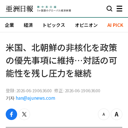
企業
経済
トピックス
オピニオン
AI PICK
米国、北朝鮮の非核化を政策
の優先事項に維持…対話の可
能性を残し圧力を継続
登録 : 2026-06-19 06:36:00
修正 : 2026-06-19 06:36:00
기자
han@ajunews.com
f
t
z
Z
a
w
o
o
c
i
o
o