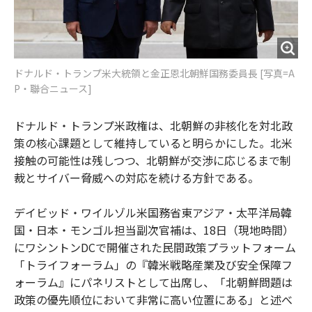
ドナルド・トランプ米大統領と金正恩北朝鮮国務委員長 [写真=A
P・聯合ニュース]
ドナルド・トランプ米政権は、北朝鮮の非核化を対北政
策の核心課題として維持していると明らかにした。北米
接触の可能性は残しつつ、北朝鮮が交渉に応じるまで制
裁とサイバー脅威への対応を続ける方針である。
デイビッド・ワイルゾル米国務省東アジア・太平洋局韓
国・日本・モンゴル担当副次官補は、18日（現地時間）
にワシントンDCで開催された民間政策プラットフォーム
「トライフォーラム」の『韓米戦略産業及び安全保障フ
ォーラム』にパネリストとして出席し、「北朝鮮問題は
政策の優先順位において非常に高い位置にある」と述べ