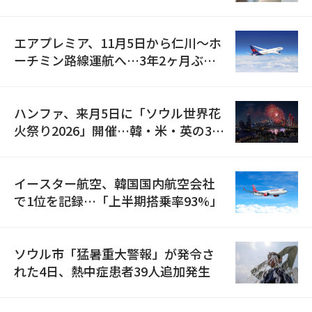
検
エアプレミア、11月5日から仁川〜ホ
ーチミン路線運航へ…3年2ヶ月ぶり
の再開
ハンファ、来月5日に「ソウル世界花
火祭り2026」開催…韓・米・英の3カ
国が参加
イースター航空、韓国国内航空会社
で1位を記録…「上半期搭乗率93%」
ソウル市「猛暑重大警報」が発令さ
れた4日、熱中症患者39人追加発生