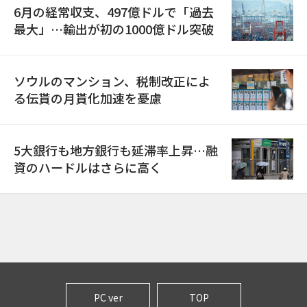
6月の経常収支、497億ドルで「過去
最大」…輸出が初の1000億ドル突破
ソウルのマンション、税制改正によ
る伝貰の月貰化加速を憂慮
5大銀行も地方銀行も延滞率上昇…融
資のハードルはさらに高く
PC ver
TOP