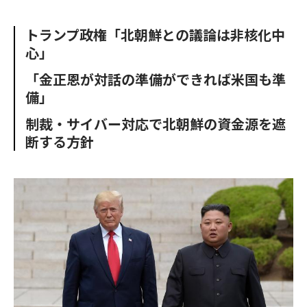
e
t
m
m
b
t
o
i
トランプ政権「北朝鮮との議論は非核化中
o
e
u
n
心」
o
r
t
k
「金正恩が対話の準備ができれば米国も準
備」
制裁・サイバー対応で北朝鮮の資金源を遮
断する方針