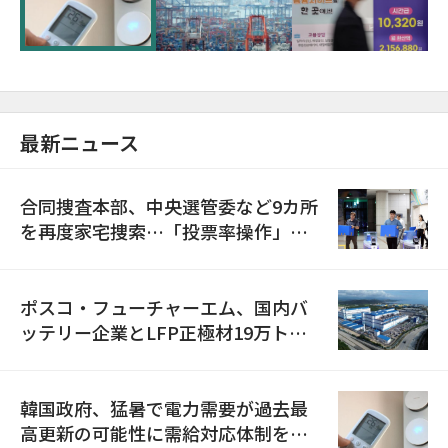
に需給対応体制を点検
最新ニュース
合同捜査本部、中央選管委など9カ所
を再度家宅捜索…「投票率操作」の
資料を確保
ポスコ・フューチャーエム、国内バ
ッテリー企業とLFP正極材19万トン
の供給契約を締結
韓国政府、猛暑で電力需要が過去最
高更新の可能性に需給対応体制を点