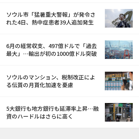
ソウル市「猛暑重大警報」が発令さ
れた4日、熱中症患者39人追加発生
6月の経常収支、497億ドルで「過去
最大」…輸出が初の1000億ドル突破
ソウルのマンション、税制改正によ
る伝貰の月貰化加速を憂慮
5大銀行も地方銀行も延滞率上昇…融
資のハードルはさらに高く