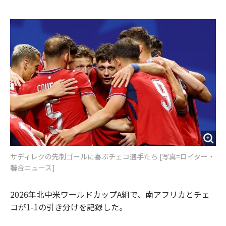
e
t
m
m
b
t
o
i
o
e
u
n
o
r
t
k
サディレクの先制ゴールに喜ぶチェコ選手たち [写真=ロイター・
聯合ニュース]
2026年北中米ワールドカップA組で、南アフリカとチェ
コが1-1の引き分けを記録した。