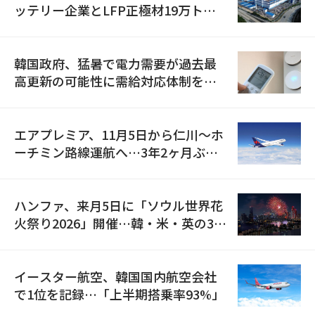
ッテリー企業とLFP正極材19万トン
の供給契約を締結
韓国政府、猛暑で電力需要が過去最
高更新の可能性に需給対応体制を点
検
エアプレミア、11月5日から仁川〜ホ
ーチミン路線運航へ…3年2ヶ月ぶり
の再開
ハンファ、来月5日に「ソウル世界花
火祭り2026」開催…韓・米・英の3カ
国が参加
イースター航空、韓国国内航空会社
で1位を記録…「上半期搭乗率93%」