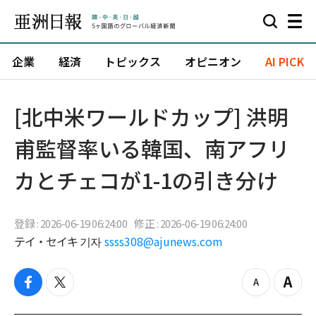
企業
経済
トピックス
オピニオン
AI PICK
[北中米ワールドカップ] 洪明
甫監督率いる韓国、南アフリ
カとチェコが1-1の引き分け
登録 : 2026-06-19 06:24:00
修正 : 2026-06-19 06:24:00
テイ・セイキ 기자
ssss308@ajunews.com
f
t
z
Z
a
w
o
o
c
i
o
o