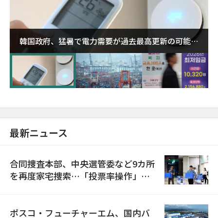
韓国政府、猛暑で電力需要が過去最高更新の可能性
に需給対応体制を点検
最新ニュース
合同捜査本部、中央選管委など9カ所
を再度家宅捜索…「投票率操作」の
資料を確保
ポスコ・フューチャーエム、国内バ