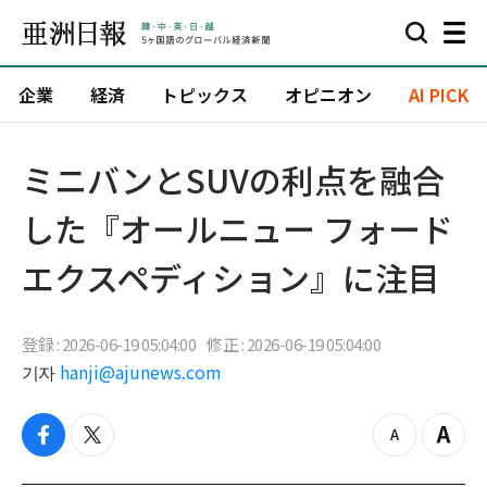
企業
経済
トピックス
オピニオン
AI PICK
ミニバンとSUVの利点を融合
した『オールニュー フォード
エクスペディション』に注目
登録 : 2026-06-19 05:04:00
修正 : 2026-06-19 05:04:00
기자
hanji@ajunews.com
f
t
z
Z
a
w
o
o
c
i
o
o