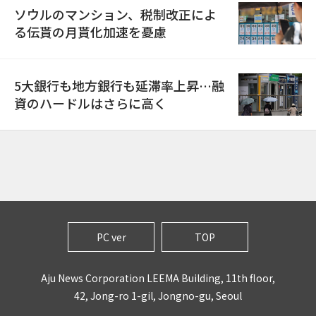
ソウルのマンション、税制改正によ
る伝貰の月貰化加速を憂慮
5大銀行も地方銀行も延滞率上昇…融
資のハードルはさらに高く
PC ver
TOP
Aju News Corporation LEEMA Building, 11th floor,
42, Jong-ro 1-gil, Jongno-gu, Seoul