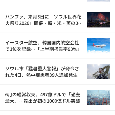
の再開
ハンファ、来月5日に「ソウル世界花
火祭り2026」開催…韓・米・英の3カ
国が参加
イースター航空、韓国国内航空会社
で1位を記録…「上半期搭乗率93%」
ソウル市「猛暑重大警報」が発令さ
れた4日、熱中症患者39人追加発生
6月の経常収支、497億ドルで「過去
最大」…輸出が初の1000億ドル突破