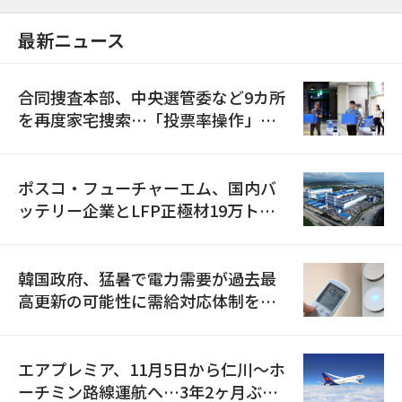
最新ニュース
合同捜査本部、中央選管委など9カ所
を再度家宅捜索…「投票率操作」の
資料を確保
ポスコ・フューチャーエム、国内バ
ッテリー企業とLFP正極材19万トン
の供給契約を締結
韓国政府、猛暑で電力需要が過去最
高更新の可能性に需給対応体制を点
検
エアプレミア、11月5日から仁川〜ホ
ーチミン路線運航へ…3年2ヶ月ぶり