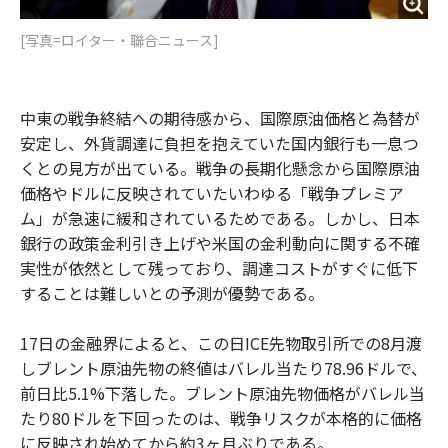
[写真=ロイター・聯合ニュース]
中東の戦争終結への期待感から、国際原油価格と為替が
安定し、外貨調達に負担を抱えていた国内銀行も一息つ
くとの見方が出ている。戦争の長期化懸念から国際原油
価格やドルに反映されていたいわゆる「戦争プレミア
ム」が急速に緩和されているためである。しかし、日本
銀行の政策金利引き上げや米国の金利動向に関する不確
実性が依然として残っており、調達コストがすぐに低下
することは難しいとの予測が優勢である。
17日の金融界によると、この日ICE先物取引所での8月渡
しブレント原油先物の終値はバレル当たり78.96ドルで、
前日比5.1%下落した。ブレント原油先物価格がバレル当
たり80ドルを下回ったのは、戦争リスクが本格的に価格
に反映され始めてから約3ヶ月ぶりである。