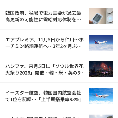
韓国政府、猛暑で電力需要が過去最
高更新の可能性に需給対応体制を点
検
エアプレミア、11月5日から仁川〜ホ
ーチミン路線運航へ…3年2ヶ月ぶり
の再開
ハンファ、来月5日に「ソウル世界花
火祭り2026」開催…韓・米・英の3カ
国が参加
イースター航空、韓国国内航空会社
で1位を記録…「上半期搭乗率93%」