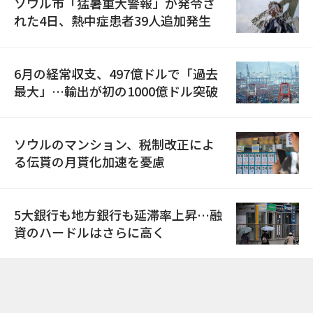
ソウル市「猛暑重大警報」が発令さ
れた4日、熱中症患者39人追加発生
6月の経常収支、497億ドルで「過去
最大」…輸出が初の1000億ドル突破
ソウルのマンション、税制改正によ
る伝貰の月貰化加速を憂慮
5大銀行も地方銀行も延滞率上昇…融
資のハードルはさらに高く