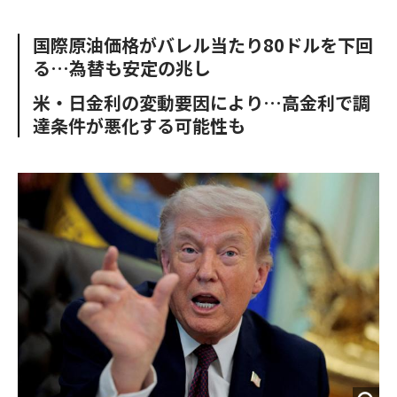
e
t
m
m
b
t
o
i
国際原油価格がバレル当たり80ドルを下回
o
e
u
n
る…為替も安定の兆し
o
r
t
k
米・日金利の変動要因により…高金利で調
達条件が悪化する可能性も