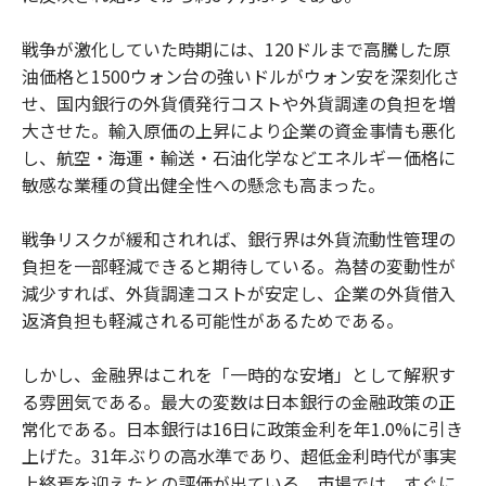
戦争が激化していた時期には、120ドルまで高騰した原
油価格と1500ウォン台の強いドルがウォン安を深刻化さ
せ、国内銀行の外貨債発行コストや外貨調達の負担を増
大させた。輸入原価の上昇により企業の資金事情も悪化
し、航空・海運・輸送・石油化学などエネルギー価格に
敏感な業種の貸出健全性への懸念も高まった。
戦争リスクが緩和されれば、銀行界は外貨流動性管理の
負担を一部軽減できると期待している。為替の変動性が
減少すれば、外貨調達コストが安定し、企業の外貨借入
返済負担も軽減される可能性があるためである。
しかし、金融界はこれを「一時的な安堵」として解釈す
る雰囲気である。最大の変数は日本銀行の金融政策の正
常化である。日本銀行は16日に政策金利を年1.0%に引き
上げた。31年ぶりの高水準であり、超低金利時代が事実
上終焉を迎えたとの評価が出ている。市場では、すぐに