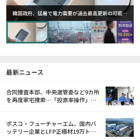
韓国政府、猛暑で電力需要が過去最高更新の可能性
に需給対応体制を点検
最新ニュース
合同捜査本部、中央選管委など9カ所
を再度家宅捜索…「投票率操作」の
資料を確保
ポスコ・フューチャーエム、国内バ
ッテリー企業とLFP正極材19万トン
の供給契約を締結