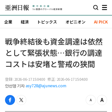
企業
経済
トピックス
オピニオン
AI PICK
戦争終結後も資金調達は依然
として緊張状態…銀行の調達
コストは安堵と警戒の狭間
登録 : 2026-06-17 15:04:00
修正 : 2026-06-17 15:04:00
안선영 기자
asy728@ajunews.com
f
t
z
Z
a
w
o
o
c
i
o
o