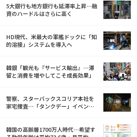
5大銀行も地方銀行も延滞率上昇…融
資のハードルはさらに高く
HD現代、米最大の軍艦ドックに「知
的溶接」システムを導入へ
韓銀「観光も『サービス輸出』…滞
留と消費を増やしてこそ成長効果」
警察、スターバックスコリア本社を
家宅捜査…「タンクデー」イベント
巡り侮辱容疑
韓国の高齢層1700万人時代…希望す