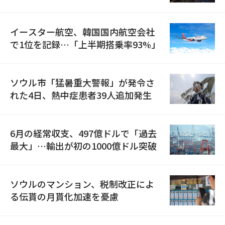
国が参加
イースター航空、韓国国内航空会社
で1位を記録…「上半期搭乗率93%」
ソウル市「猛暑重大警報」が発令さ
れた4日、熱中症患者39人追加発生
6月の経常収支、497億ドルで「過去
最大」…輸出が初の1000億ドル突破
ソウルのマンション、税制改正によ
る伝貰の月貰化加速を憂慮