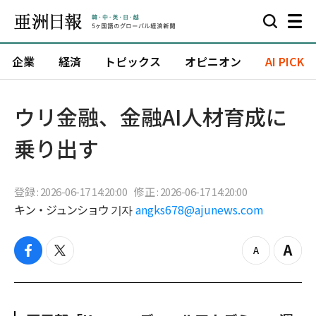
企業
経済
トピックス
オピニオン
AI PICK
ウリ金融、金融AI人材育成に
乗り出す
登録 : 2026-06-17 14:20:00
修正 : 2026-06-17 14:20:00
キン・ジュンショウ 기자
angks678@ajunews.com
f
t
z
Z
a
w
o
o
c
i
o
o
e
t
m
m
b
t
o
i