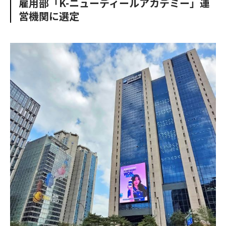
雇用部「K-ニューディールアカデミー」運
o
e
u
n
営機関に選定
o
r
t
k