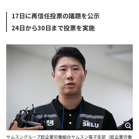
e
t
m
m
b
t
o
i
17日に再信任投票の議題を公示
o
e
u
n
o
r
t
24日から30日まで投票を実施
k
サムスングループ超企業労働組合サムスン電子支部（超企業労働