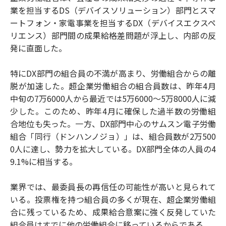
業を担当するDS（デバイスソリューション）部門とスマ
ートフォン・家電事業を担当するDX（デバイスエクスペ
リエンス）部門間の成果給格差問題が浮上し、内部の反
発に直面した。
特にDX部門の組合員の不満が高まり、労働組合からの離
脱が加速した。超企業労働組合の組合員数は、昨年4月
中旬の7万6000人から最近では5万6000～5万8000人に減
少した。このため、昨年4月に確保した過半数の労働組
合地位も失った。一方、DX部門中心のサムスン電子労働
組合「同行（ドンハンノジョ）」は、組合員数が2万500
0人に達し、勢力を拡大している。DX部門全体の人員の4
9.1%に相当する。
業界では、最委員長の再信任の可能性が高いと見られて
いる。投票権を持つ組合員の多くが現在、超企業労働組
合に残っているため、成果給合意案に強く反発していた
組合員はすでに他の労働組合に移っているからである。