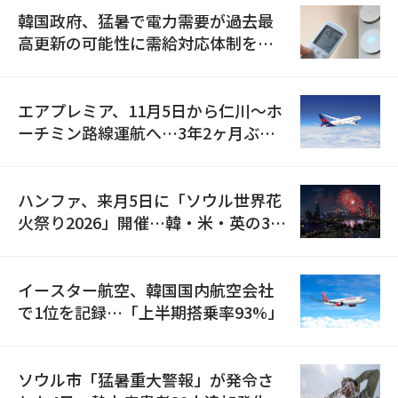
韓国政府、猛暑で電力需要が過去最
高更新の可能性に需給対応体制を点
検
エアプレミア、11月5日から仁川〜ホ
ーチミン路線運航へ…3年2ヶ月ぶり
の再開
ハンファ、来月5日に「ソウル世界花
火祭り2026」開催…韓・米・英の3カ
国が参加
イースター航空、韓国国内航空会社
で1位を記録…「上半期搭乗率93%」
ソウル市「猛暑重大警報」が発令さ