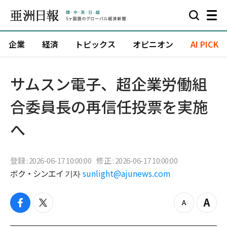
企業
経済
トピックス
オピニオン
AI PICK
サムスン電子、超企業労働組
合委員長の再信任投票を実施
へ
登録 : 2026-06-17 10:00:00
修正 : 2026-06-17 10:00:00
ボク・シンエイ 기자
sunlight@ajunews.com
f
t
z
Z
a
w
o
o
c
i
o
o