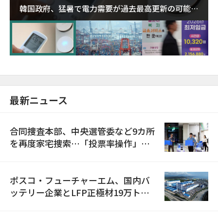
韓国政府、猛暑で電力需要が過去最高更新の可能性
に需給対応体制を点検
最新ニュース
合同捜査本部、中央選管委など9カ所
を再度家宅捜索…「投票率操作」の
資料を確保
ポスコ・フューチャーエム、国内バ
ッテリー企業とLFP正極材19万トン
の供給契約を締結