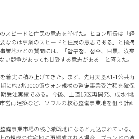
のスピードと住民の意志を挙げた。ヒョン所長は「経
要なのは事業のスピードと住民の意志である」と指摘
事業地かとの質問には、「압구정、성수、目黒、汝矣
ない競争があっても甘受する意志がある」と答えた。
を着実に積み上げてきた。まず、先月天호A1-1公共再
期に約2兆9000億ウォン規模の整備事業受注額を確保
期受注実績である。今後、上道15区再開発、成水4地
新月市営再建築など、ソウルの核心整備事業地を狙う計画
整備事業市場の核心激戦地になると見込まれている。
以上の規模の住宅地に再編成される場合、ブランドの波