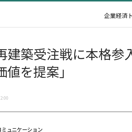
企業
経済
再建築受注戦に本格参
価値を提案」
2:00
コミュニケーション