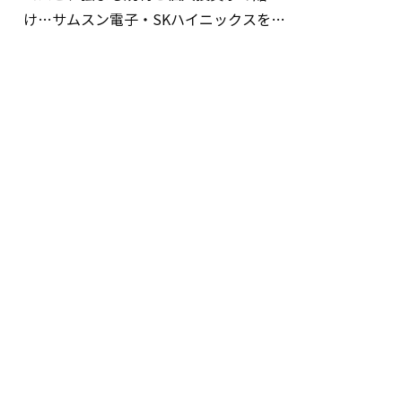
け…サムスン電子・SKハイニックスを巡
る明暗