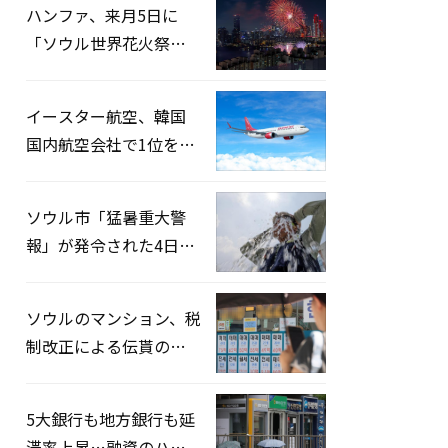
ハンファ、来月5日に
「ソウル世界花火祭り
2026」開催…韓・米・
英の3カ国が参加
イースター航空、韓国
国内航空会社で1位を記
録…「上半期搭乗率
93%」
ソウル市「猛暑重大警
報」が発令された4日、
熱中症患者39人追加発
生
ソウルのマンション、税
制改正による伝貰の月
貰化加速を憂慮
5大銀行も地方銀行も延
滞率上昇…融資のハー