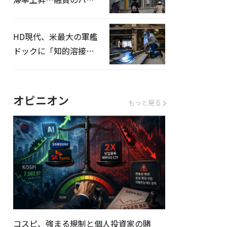
ドルはさらに高く
HD現代、米最大の軍艦
ドックに「知的溶接」
システムを導入へ
オピニオン
もっと見る
コスピ、強まる規制と個人投資家の賭