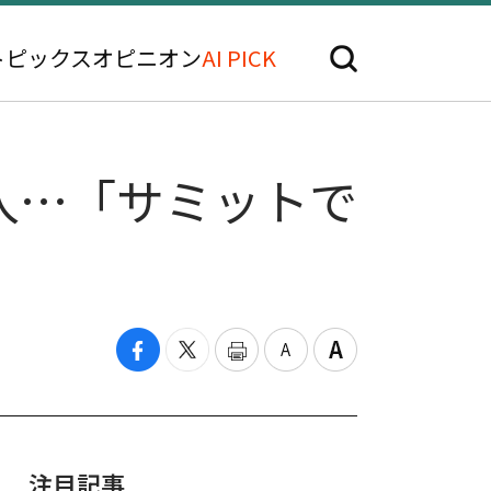
トピックス
オピニオン
AI PICK
入…「サミットで
注目記事