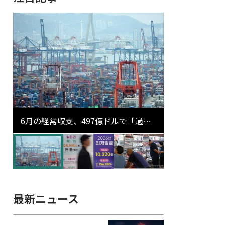
6月の経常収支、497億ドルで「過去
最大」…輸出が初の1000億ドル突破
最新ニュース