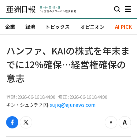
企業
経済
トピックス
オピニオン
AI PICK
ハンファ、KAIの株式を年末ま
でに12%確保…経営権確保の
意志
登録 : 2026-06-16 18:44:00
修正 : 2026-06-16 18:44:00
キン・シュウチ 기자
sujiq@ajunews.com
f
t
z
Z
a
w
o
o
c
i
o
o