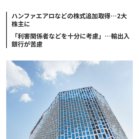
e
t
m
m
b
t
o
i
ハンファエアロなどの株式追加取得…2大
o
e
u
n
株主に
o
r
t
k
「利害関係者などを十分に考慮」…輸出入
銀行が苦慮