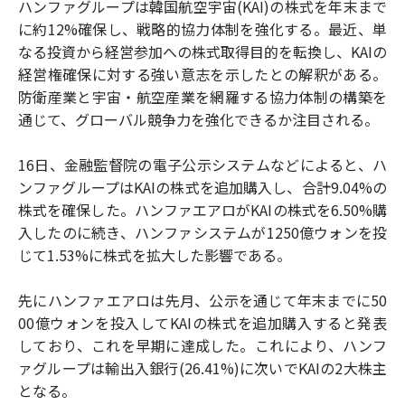
ハンファグループは韓国航空宇宙(KAI)の株式を年末まで
に約12%確保し、戦略的協力体制を強化する。最近、単
なる投資から経営参加への株式取得目的を転換し、KAIの
経営権確保に対する強い意志を示したとの解釈がある。
防衛産業と宇宙・航空産業を網羅する協力体制の構築を
通じて、グローバル競争力を強化できるか注目される。
16日、金融監督院の電子公示システムなどによると、ハ
ンファグループはKAIの株式を追加購入し、合計9.04%の
株式を確保した。ハンファエアロがKAIの株式を6.50%購
入したのに続き、ハンファシステムが1250億ウォンを投
じて1.53%に株式を拡大した影響である。
先にハンファエアロは先月、公示を通じて年末までに50
00億ウォンを投入してKAIの株式を追加購入すると発表
しており、これを早期に達成した。これにより、ハンフ
ァグループは輸出入銀行(26.41%)に次いでKAIの2大株主
となる。