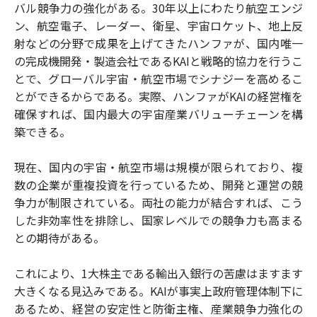
バル競争力の強化がある。30年以上にわたり航空エンジ
ン、航空電子、レーダー、衛星、宇宙ロケット、地上反
射などの分野で成果を上げてきたハンファが、国内唯一
の完成機開発・製造会社であるKAIと戦略的協力を行うこ
とで、グローバル宇宙・航空市場でシナジーを高めるこ
とができるからである。実際、ハンファがKAIの経営権を
確保すれば、国内最大の宇宙産業バリューチェーンを構
築できる。
現在、国内の宇宙・航空市場は規模が限られており、複
数の企業が重複投資を行っているため、開発と運営の競
争力が制限されている。両社の能力が結合すれば、こう
した非効率性を排除し、国家レベルでの競争力も高まる
との期待がある。
これにより、1大株主である輸出入銀行の苦慮はますます
大きくなる見込みである。KAIが事実上政府管理体制下に
あるため、経営の安定性と防衛主権、産業競争力強化の