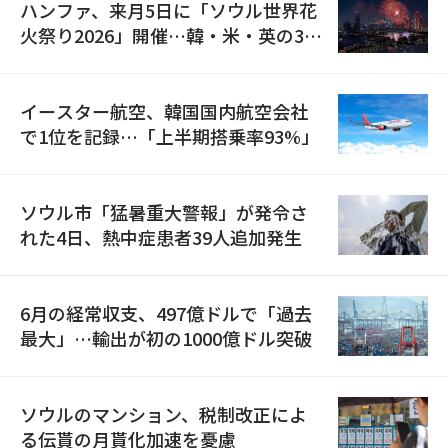
ハンファ、来月5日に「ソウル世界花
火祭り2026」開催…韓・米・英の3カ
国が参加
イースター航空、韓国国内航空会社
で1位を記録…「上半期搭乗率93%」
ソウル市「猛暑重大警報」が発令さ
れた4日、熱中症患者39人追加発生
6月の経常収支、497億ドルで「過去
最大」…輸出が初の1000億ドル突破
ソウルのマンション、税制改正によ
る伝貰の月貰化加速を憂慮