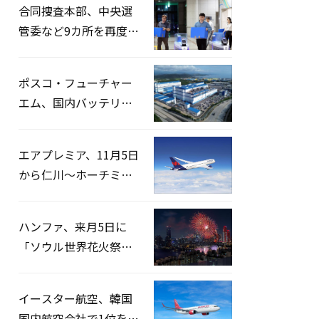
合同捜査本部、中央選
管委など9カ所を再度家
宅捜索…「投票率操
作」の資料を確保
ポスコ・フューチャー
エム、国内バッテリー
企業とLFP正極材19万ト
ンの供給契約を締結
エアプレミア、11月5日
から仁川〜ホーチミン
路線運航へ…3年2ヶ月
ぶりの再開
ハンファ、来月5日に
「ソウル世界花火祭り
2026」開催…韓・米・
英の3カ国が参加
イースター航空、韓国
国内航空会社で1位を記