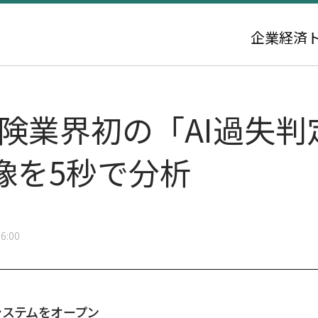
企業
経済
保険業界初の「AI過失
像を5秒で分析
6:00
システムをオープン