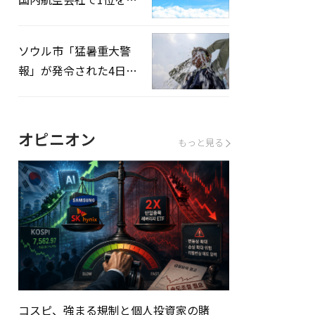
録…「上半期搭乗率
93%」
ソウル市「猛暑重大警
報」が発令された4日、
熱中症患者39人追加発
生
オピニオン
もっと見る
コスピ、強まる規制と個人投資家の賭