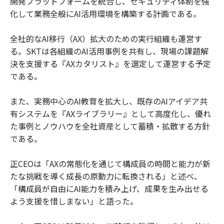
開発プラットフォームを統合し、セキュリティ体制を強
化して業務全般にAI活用環境を構築する計画である。
全社的なAI移行（AX）拡大のための実行組織も運営す
る。SKTは各組織のAI活用事例を共有し、現場の課題解
決を支援する『AXカタリスト』を選定して運営する予定
である。
また、実務中心のAI教育を拡大し、既存のAIアイデア共
有システムを『AXライブラリー』として高度化し、優れ
た事例とノウハウを全社資産として蓄積・拡散する方針
である。
正CEOは「AXの常態化を通じて構成員の時間と能力が新
たな挑戦を導く成長の原動力に転換される」と述べ、
「構成員が自由にAI能力を積み上げ、成果を生み出せる
よう支援を惜しまない」と語った。