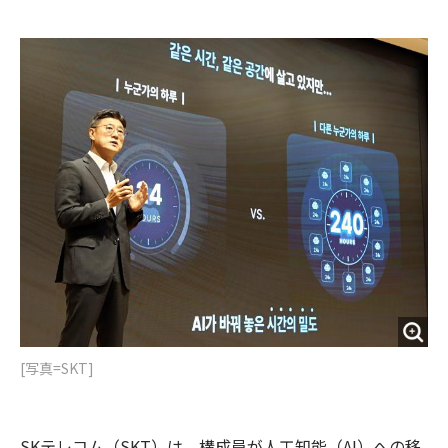
e
t
m
m
b
t
o
i
o
e
u
n
o
r
t
k
[写真=SKT]
SKテレコム（SKT）は、構成員が人工知能（AI）への移