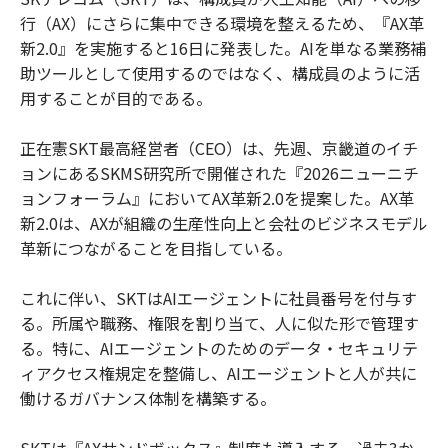
行（AX）にさらに集中できる環境を整えるため、『AX革
新2.0』を実施すると16日に発表した。AIを単なる業務補
助ツールとして使用するのではなく、構成員のように活
用することが目的である。
正在憲SKT最高経営者（CEO）は、先週、京畿道のイチ
ョンにあるSKMS研究所で開催された『2026ニューニチ
ョンフォーラム』においてAX革新2.0を提案した。AX革
新2.0は、AXが組織の生産性向上と会社のビジネスモデル
革新につながることを目指している。
これに伴い、SKTはAIエージェントに社員番号を付与す
る。所属や職務、権限を割り当て、人に似た形で管理す
る。特に、AIエージェントのためのデータ・セキュリテ
ィアクセス権規定を整備し、AIエージェントと人が共に
働けるガバナンス体制を構築する。
SKTは『AXサンドボックス』制度も導入する。過去3か