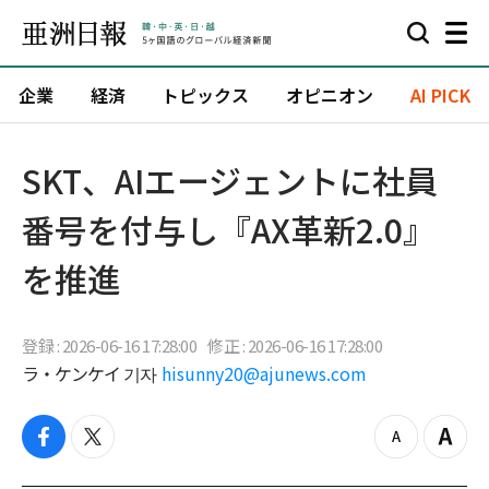
企業
経済
トピックス
オピニオン
AI PICK
SKT、AIエージェントに社員
番号を付与し『AX革新2.0』
を推進
登録 : 2026-06-16 17:28:00
修正 : 2026-06-16 17:28:00
ラ・ケンケイ 기자
hisunny20@ajunews.com
f
t
z
Z
a
w
o
o
c
i
o
o