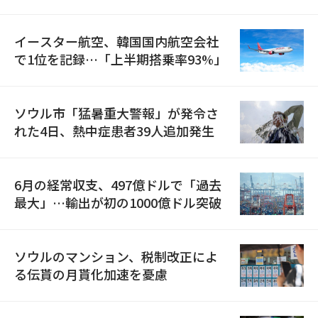
国が参加
イースター航空、韓国国内航空会社
で1位を記録…「上半期搭乗率93%」
ソウル市「猛暑重大警報」が発令さ
れた4日、熱中症患者39人追加発生
6月の経常収支、497億ドルで「過去
最大」…輸出が初の1000億ドル突破
ソウルのマンション、税制改正によ
る伝貰の月貰化加速を憂慮