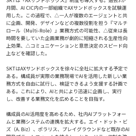
月間、AI CIC内の一部組織でAXサンドボックスを試験運
用した。この過程で、△一人が複数のエージェントと共
に企画、開発、デザインなどの複数役割を担う『マルチ
ロール（Multi-Role）』業務方式の可能性、△従来は長
時間を要していた企画業務が劇的に短縮される生産性向
上効果、△コミュニケーションと意思決定のスピード向
上などを確認した。
SKTはAXサンドボックスを徐々に全社に拡大する予定で
ある。構成員が実際の業務現場でAIを活用した新しい業
務方式を自由に試行し、検証できるよう支援する計画で
ある。これにより、AIと共により迅速に企画し、実行
し、改善する業務文化を広めることを目指す。
構成員のAI活用度を高めるため、社内AIプラットフォー
ムと業務システムの連携を拡大する。エイ・ドット・ビ
ズ（A. Biz）、ポラリス、プレイグラウンドなど既存のAI