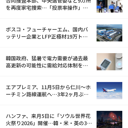
合同捜査本部、中央選管委など9カ所
を再度家宅捜索…「投票率操作」の
資料を確保
ポスコ・フューチャーエム、国内バ
ッテリー企業とLFP正極材19万トン
の供給契約を締結
韓国政府、猛暑で電力需要が過去最
高更新の可能性に需給対応体制を点
検
エアプレミア、11月5日から仁川〜ホ
ーチミン路線運航へ…3年2ヶ月ぶり
の再開
ハンファ、来月5日に「ソウル世界花
火祭り2026」開催…韓・米・英の3カ