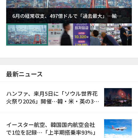
6月の経常収支、497億ドルで「過去最大」…輸出
が初の1000億ドル突破
最新ニュース
ハンファ、来月5日に「ソウル世界花
火祭り2026」開催…韓・米・英の3カ
国が参加
イースター航空、韓国国内航空会社
で1位を記録…「上半期搭乗率93%」