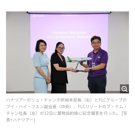
e
t
m
m
b
t
o
i
o
e
u
n
o
r
t
k
ハナツアーのリュ・チャンホ供給本部長（右）とFLCグループの
ブイ・ハイ・フエン副会長（中央）、FLCリゾートのブ・ナム・
チャン社長（左）が12日に業務協約後に記念撮影を行った。 [写
真=ハナツアー]