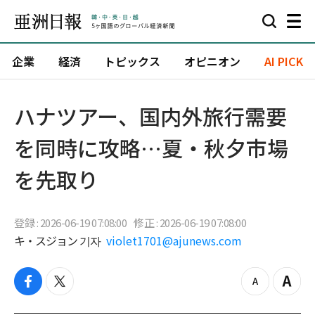
企業
経済
トピックス
オピニオン
AI PICK
ハナツアー、国内外旅行需要
を同時に攻略…夏・秋夕市場
を先取り
登録 : 2026-06-19 07:08:00
修正 : 2026-06-19 07:08:00
キ・スジョン 기자
violet1701@ajunews.com
f
t
z
Z
a
w
o
o
c
i
o
o