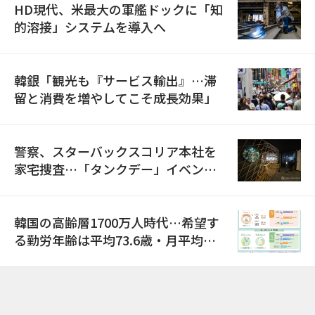
HD現代、米最大の軍艦ドックに「知
的溶接」システムを導入へ
韓銀「観光も『サービス輸出』…滞
留と消費を増やしてこそ成長効果」
警察、スターバックスコリア本社を
家宅捜査…「タンクデー」イベント
巡り侮辱容疑
韓国の高齢層1700万人時代…希望す
る勤労年齢は平均73.6歳・月平均賃
金は300万ウォン以上