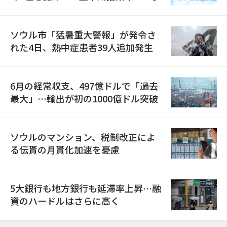
ソウル市「猛暑重大警報」が発令さ
れた4日、熱中症患者39人追加発生
6月の経常収支、497億ドルで「過去
最大」…輸出が初の1000億ドル突破
ソウルのマンション、税制改正によ
る伝貰の月貰化加速を憂慮
5大銀行も地方銀行も延滞率上昇…融
資のハードルはさらに高く