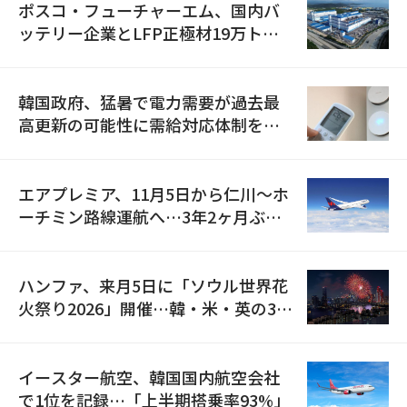
ポスコ・フューチャーエム、国内バ
ッテリー企業とLFP正極材19万トン
の供給契約を締結
韓国政府、猛暑で電力需要が過去最
高更新の可能性に需給対応体制を点
検
エアプレミア、11月5日から仁川〜ホ
ーチミン路線運航へ…3年2ヶ月ぶり
の再開
ハンファ、来月5日に「ソウル世界花
火祭り2026」開催…韓・米・英の3カ
国が参加
イースター航空、韓国国内航空会社
で1位を記録…「上半期搭乗率93%」