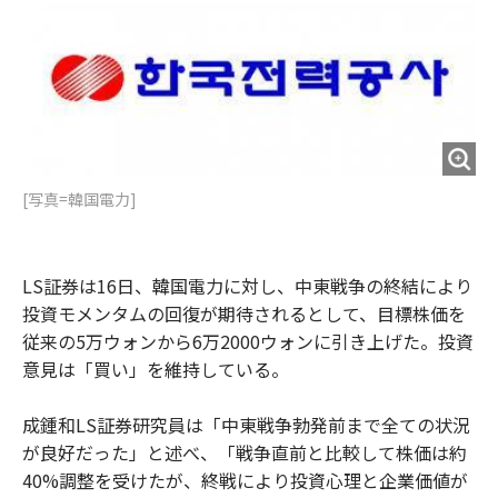
o
e
u
n
o
r
t
k
[写真=韓国電力]
LS証券は16日、韓国電力に対し、中東戦争の終結により
投資モメンタムの回復が期待されるとして、目標株価を
従来の5万ウォンから6万2000ウォンに引き上げた。投資
意見は「買い」を維持している。
成鍾和LS証券研究員は「中東戦争勃発前まで全ての状況
が良好だった」と述べ、「戦争直前と比較して株価は約
40%調整を受けたが、終戦により投資心理と企業価値が