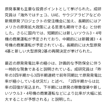
原発事業も主要な投資ポイントとして挙げられた。成研
究員は「海外ではチェコ、UAE、サウジアラビアなどの
新規原発プロジェクトの受注機会に加え、長期的にはア
メリカの原発拡大政策による恩恵も期待できる」と分析
した。さらに国内では、短期的には新しいソウル3・4号
機の商業運転が予定されており、中期的には新韓浦3・4
号機の商業運転が予定されている。長期的には大型原発
4基と新しい大型原発2基の再開決定が挙げられた。
最近の原発発電比率の縮小は、計画的な予防保全に伴う
一時的な現象であると説明されている。成研究員は「昨
年の3四半期から3四半期連続で前年同期比で原発発電比
率が縮小している状況だ」と述べ、「2四半期からは比
率の回復が見込まれ、下半期には原発の稼働復帰や新し
いソウル3・4号機の商業運転などにより比率が大幅に拡
大することが予想される」と説明した。