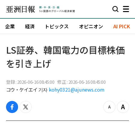
企業
経済
トピックス
オピニオン
AI PICK
LS証券、韓国電力の目標株価
を引き上げ
登録 : 2026-06-16 08:45:00
修正 : 2026-06-16 08:45:00
コウ・ケイエイ 기자
kohy0321@ajunews.com
f
t
z
Z
a
w
o
o
c
i
o
o
e
t
m
m
b
t
o
i