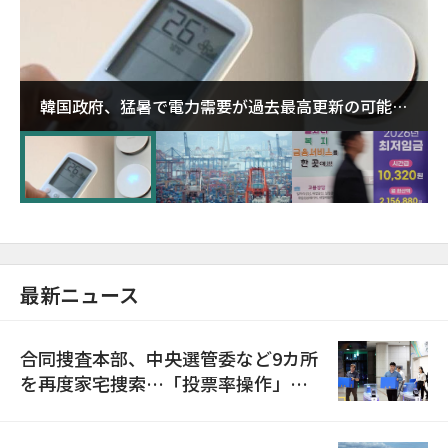
韓国政府、猛暑で電力需要が過去最高更新の可能性
に需給対応体制を点検
最新ニュース
合同捜査本部、中央選管委など9カ所
を再度家宅捜索…「投票率操作」の
資料を確保