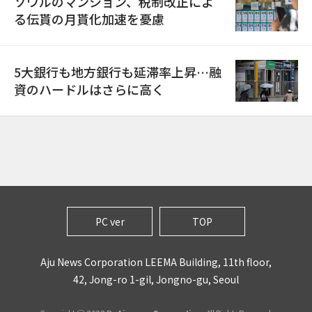
ソウルのマンション、税制改正によ
る伝貰の月貰化加速を憂慮
5大銀行も地方銀行も延滞率上昇…融
資のハードルはさらに高く
PC ver
TOP
Aju News Corporation LEEMA Building, 11th floor,
42, Jong-ro 1-gil, Jongno-gu, Seoul