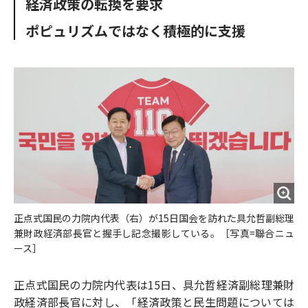
経済政策の転換を要求
o
e
u
n
o
r
t
ポピュリズムではなく積極的に支援
k
正点式国民の力院内代表（右）が15日国会を訪れた具允哲副総理
兼財政経済部長官と握手し記念撮影している。［写真=聯合ニュ
ース］
正点式国民の力院内代表は15日、具允哲経済副総理兼財
政経済部長官に対し、「経済政策と民生問題については