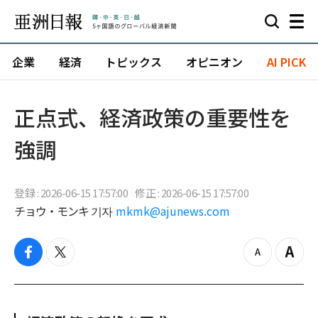
企業
経済
トピックス
オピニオン
AI PICK
正点式、経済政策の重要性を
強調
登録 : 2026-06-15 17:57:00
修正 : 2026-06-15 17:57:00
チョウ・モンキ 기자
mkmk@ajunews.com
f
t
z
Z
a
w
o
o
c
i
o
o
e
t
m
m
b
t
o
i