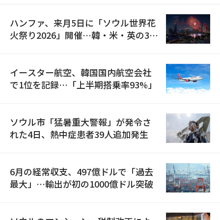
ハンファ、来月5日に「ソウル世界花
火祭り2026」開催…韓・米・英の3カ
国が参加
イースター航空、韓国国内航空会社
で1位を記録…「上半期搭乗率93%」
ソウル市「猛暑重大警報」が発令さ
れた4日、熱中症患者39人追加発生
6月の経常収支、497億ドルで「過去
最大」…輸出が初の1000億ドル突破