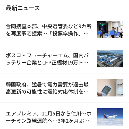
最新ニュース
合同捜査本部、中央選管委など9カ所
を再度家宅捜索…「投票率操作」の
資料を確保
ポスコ・フューチャーエム、国内バ
ッテリー企業とLFP正極材19万トン
の供給契約を締結
韓国政府、猛暑で電力需要が過去最
高更新の可能性に需給対応体制を点
検
エアプレミア、11月5日から仁川〜ホ
ーチミン路線運航へ…3年2ヶ月ぶり
の再開