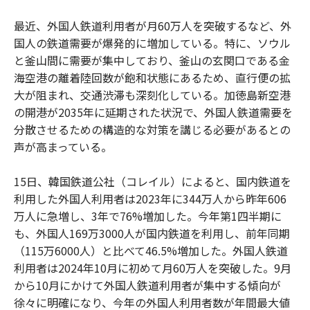
最近、外国人鉄道利用者が月60万人を突破するなど、外
国人の鉄道需要が爆発的に増加している。特に、ソウル
と釜山間に需要が集中しており、釜山の玄関口である金
海空港の離着陸回数が飽和状態にあるため、直行便の拡
大が阻まれ、交通渋滞も深刻化している。加徳島新空港
の開港が2035年に延期された状況で、外国人鉄道需要を
分散させるための構造的な対策を講じる必要があるとの
声が高まっている。
15日、韓国鉄道公社（コレイル）によると、国内鉄道を
利用した外国人利用者は2023年に344万人から昨年606
万人に急増し、3年で76%増加した。今年第1四半期に
も、外国人169万3000人が国内鉄道を利用し、前年同期
（115万6000人）と比べて46.5%増加した。外国人鉄道
利用者は2024年10月に初めて月60万人を突破した。9月
から10月にかけて外国人鉄道利用者が集中する傾向が
徐々に明確になり、今年の外国人利用者数が年間最大値