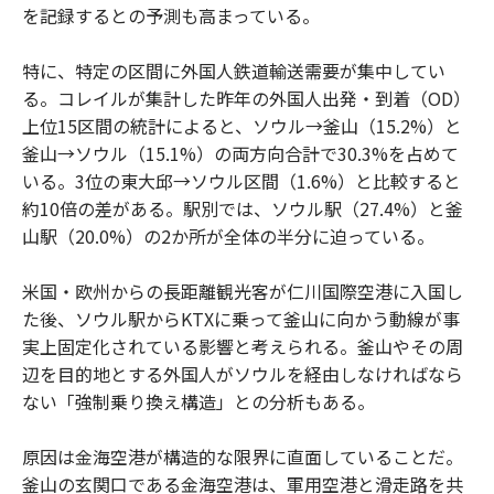
を記録するとの予測も高まっている。
特に、特定の区間に外国人鉄道輸送需要が集中してい
る。コレイルが集計した昨年の外国人出発・到着（OD）
上位15区間の統計によると、ソウル→釜山（15.2%）と
釜山→ソウル（15.1%）の両方向合計で30.3%を占めて
いる。3位の東大邱→ソウル区間（1.6%）と比較すると
約10倍の差がある。駅別では、ソウル駅（27.4%）と釜
山駅（20.0%）の2か所が全体の半分に迫っている。
米国・欧州からの長距離観光客が仁川国際空港に入国し
た後、ソウル駅からKTXに乗って釜山に向かう動線が事
実上固定化されている影響と考えられる。釜山やその周
辺を目的地とする外国人がソウルを経由しなければなら
ない「強制乗り換え構造」との分析もある。
原因は金海空港が構造的な限界に直面していることだ。
釜山の玄関口である金海空港は、軍用空港と滑走路を共