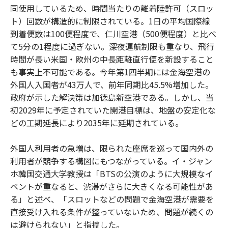
同使用しているため、時間当たりの離着陸許可（スロッ
ト）回数が構造的に制限されている。1日の平均国際線
到着便数は100便程度で、仁川空港（500便程度）と比べ
て5分の1程度に過ぎない。深夜運航制限も重なり、飛行
時間が長い米国・欧州の中長距離直行便を新設すること
も事実上不可能である。今年第1四半期には金海空港の
外国人入国者が43万人で、前年同期比45.5%増加した。
政府が示した解決策は加徳島新空港である。しかし、当
初2029年に予定されていた開港目標は、地盤の安定化な
どの工期延長により2035年に延期されている。
外国人利用者の急増は、限られた座席を巡って国内外の
利用者が競争する構図にもつながっている。イ・ジャン
ホ韓国交通大学教授は「BTSの公演のように大規模なイ
ベントが重なると、渋滞がさらに大きくなる可能性があ
る」と述べ、「スロットなどの問題で金海空港が需要を
直接受け入れる条件が整っていないため、問題が続くの
は避けられない」と指摘した。