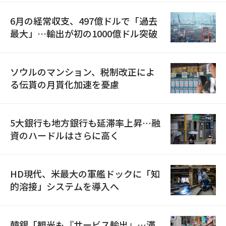
6月の経常収支、497億ドルで「過去
最大」…輸出が初の1000億ドル突破
ソウルのマンション、税制改正によ
る伝貰の月貰化加速を憂慮
5大銀行も地方銀行も延滞率上昇…融
資のハードルはさらに高く
HD現代、米最大の軍艦ドックに「知
的溶接」システムを導入へ
韓銀「観光も『サービス輸出』…滞