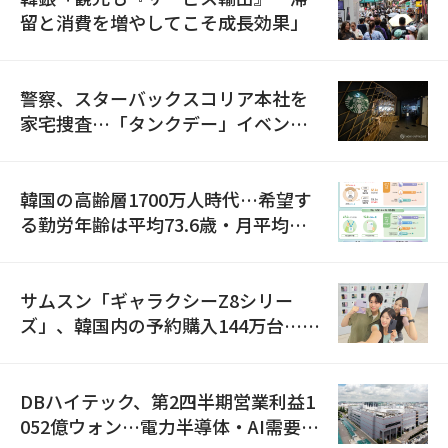
留と消費を増やしてこそ成長効果」
警察、スターバックスコリア本社を
家宅捜査…「タンクデー」イベント
巡り侮辱容疑
韓国の高齢層1700万人時代…希望す
る勤労年齢は平均73.6歳・月平均賃
金は300万ウォン以上
サムスン「ギャラクシーZ8シリー
ズ」、韓国内の予約購入144万台…
「過去最多」
DBハイテック、第2四半期営業利益1
052億ウォン…電力半導体・AI需要増