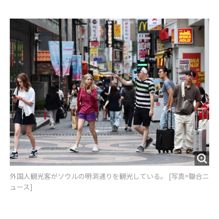
e
t
m
m
b
t
o
i
o
e
u
n
o
r
t
k
外国人観光客がソウルの明洞通りを観光している。 [写真=聯合ニ
ュース]