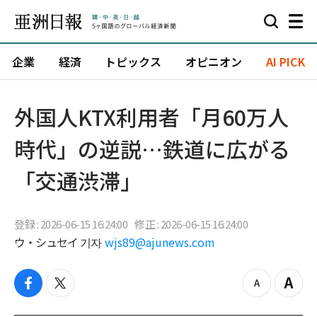
企業
経済
トピックス
オピニオン
AI PICK
外国人KTX利用者「月60万人
時代」の逆説…鉄道に広がる
「交通渋滞」
登録 : 2026-06-15 16:24:00
修正 : 2026-06-15 16:24:00
ウ・シュセイ 기자
wjs89@ajunews.com
f
t
z
Z
a
w
o
o
c
i
o
o