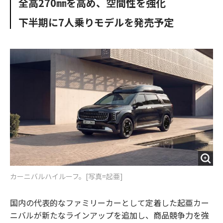
全高270㎜を高め、空間性を強化
o
e
u
n
o
r
t
下半期に7人乗りモデルを発売予定
k
カーニバルハイルーフ。[写真=起亜]
国内の代表的なファミリーカーとして定着した起亜カー
ニバルが新たなラインアップを追加し、商品競争力を強