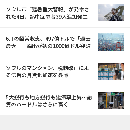
ソウル市「猛暑重大警報」が発令さ
れた4日、熱中症患者39人追加発生
6月の経常収支、497億ドルで「過去
最大」…輸出が初の1000億ドル突破
ソウルのマンション、税制改正によ
る伝貰の月貰化加速を憂慮
5大銀行も地方銀行も延滞率上昇…融
資のハードルはさらに高く