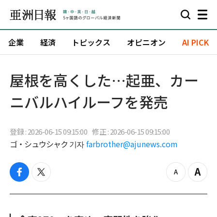
企業
経済
トピックス
オピニオン
AI PICK
屋根を高くした…起亜、カー
ニバルハイルーフを発売
登録 : 2026-06-15 09:15:00
修正 : 2026-06-15 09:15:00
ゴ・シュウシャク 기자
farbrother@ajunews.com
f
t
z
Z
a
w
o
o
c
i
o
o
e
t
m
m
b
t
o
i