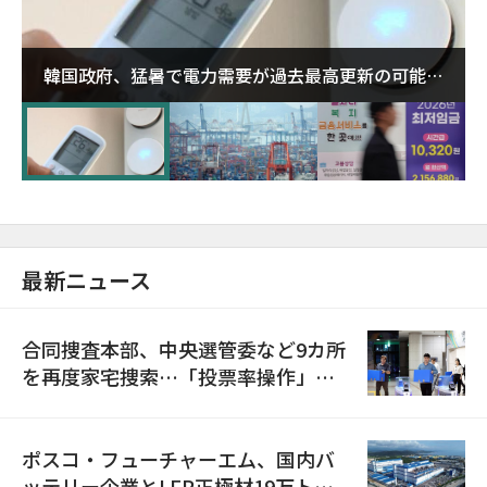
韓国政府、猛暑で電力需要が過去最高更新の可能性
に需給対応体制を点検
最新ニュース
合同捜査本部、中央選管委など9カ所
を再度家宅捜索…「投票率操作」の
資料を確保
ポスコ・フューチャーエム、国内バ
ッテリー企業とLFP正極材19万トン