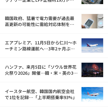
の供給契約を締結
韓国政府、猛暑で電力需要が過去最
高更新の可能性に需給対応体制を点
検
エアプレミア、11月5日から仁川〜ホ
ーチミン路線運航へ…3年2ヶ月ぶり
の再開
ハンファ、来月5日に「ソウル世界花
火祭り2026」開催…韓・米・英の3カ
国が参加
イースター航空、韓国国内航空会社
で1位を記録…「上半期搭乗率93%」