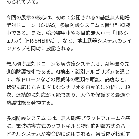
められている。
今回の展示の核心は、初めて公開されるAI基盤無人砲塔
型対ドローン（C-UAS）多層防護システムと輸出型K2戦
車である。また、輪形装甲車や多目的無人車両『HR-シ
ェルパ（HR-SHERPA）』など、地上武器システムのライ
ンアップも同時に披露される。
無人砲塔型対ドローン多層防護システムは、AI基盤の先
進的防護技術である。AI検出・識別アルゴリズムを通じ
て、敵ドローンなどの脅威体の種類や距離、高度など、
状況に応じたさまざまなシナリオを自動的に分析し、順
次、連続的に対応が可能であり、人命を保護する最適な
防護性能を発揮する。
多層防護システムには、無人砲塔プラットフォームを基
に、電波妨害方式のソフトキルと物理的迎撃方式のハー
ドキルシステムが複合的に適用される。脅威体が接近す