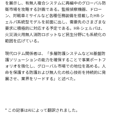
を展示し、有無人複合システムに再編中のグローバル防
衛市場を攻略する計画である。監視偵察機器、ドロー
ン、対戦車ミサイルなど各種任務装備を搭載したHR-シ
ェルパ系統型モデルを前面に出し、需要先のさまざまな
要求に積極的に対応する予定である。HR-シェルパは、
火災消火用無人消防ロボットなど民生分野にも系統化の
範囲を広げている。
現代ロテム関係者は、「多層防護システムなどAI基盤防
護ソリューションの能力を確保することで事業ポートフ
ォリオを強化し、グローバル市場での地位を高める。人
命を保護する防護および無人化の核心技術を持続的に発
展させ、業界をリードする」と述べた。
* この記事はAIによって翻訳されました。