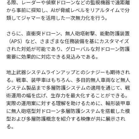
る際、レーダーや偵察ドローンなどの監視機器で遠距離
から事前に探知し、AIが脅威レベルをリアルタイムで分
類してジャマーを活用した一次無力化を行う。
さらに、直衝突ドローン、無人砲塔射撃、能動防護装置
（APS）など、さまざまな任務装備を基にカスタマイズ
された対処が可能であり、グローバルな対ドローン防護
需要に効果的に対応できる見込みである。
地上武器システムラインアップとのシナジーも期待され
る。戦車、装甲車はもちろん、多目的無人車両など無人
システム製品まで多層防護システムの適用を通じて、戦
術運用の幅を広げ、生存力を最大化することができる。
実際の運用案に対する理解を助けるために、輪形装甲車
に無人砲塔型対ドローン多層防護システムを搭載した模
型および多層防護概念を紹介する映像が共に展示され
る。