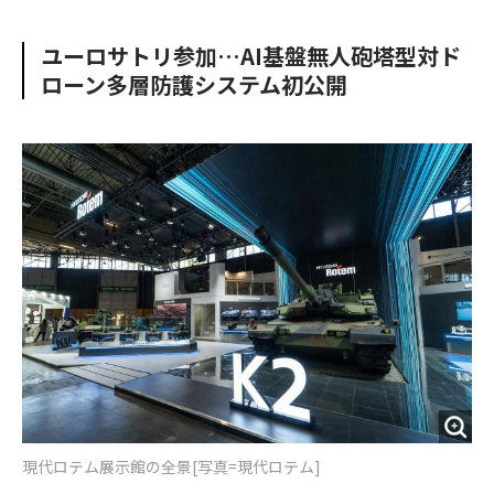
e
t
m
m
b
t
o
i
ユーロサトリ参加…AI基盤無人砲塔型対ド
o
e
u
n
ローン多層防護システム初公開
o
r
t
k
現代ロテム展示館の全景[写真=現代ロテム]