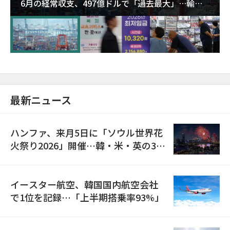
6月の経常収支、497億ドルで「過去最大」…輸出
が初の1000億ドル突破
最新ニュース
ハンファ、来月5日に「ソウル世界花
火祭り2026」開催…韓・米・英の3カ
国が参加
イースター航空、韓国国内航空会社
で1位を記録…「上半期搭乗率93%」