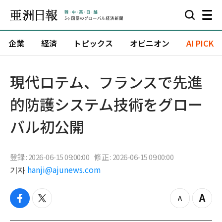
企業
経済
トピックス
オピニオン
AI PICK
現代ロテム、フランスで先進
的防護システム技術をグロー
バル初公開
登録 : 2026-06-15 09:00:00
修正 : 2026-06-15 09:00:00
기자
hanji@ajunews.com
f
t
z
Z
a
w
o
o
c
i
o
o