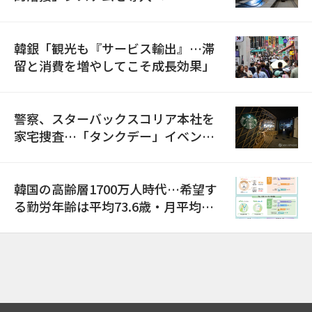
韓銀「観光も『サービス輸出』…滞
留と消費を増やしてこそ成長効果」
警察、スターバックスコリア本社を
家宅捜査…「タンクデー」イベント
巡り侮辱容疑
韓国の高齢層1700万人時代…希望す
る勤労年齢は平均73.6歳・月平均賃
金は300万ウォン以上