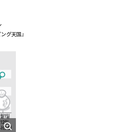
ン
ピング天国』