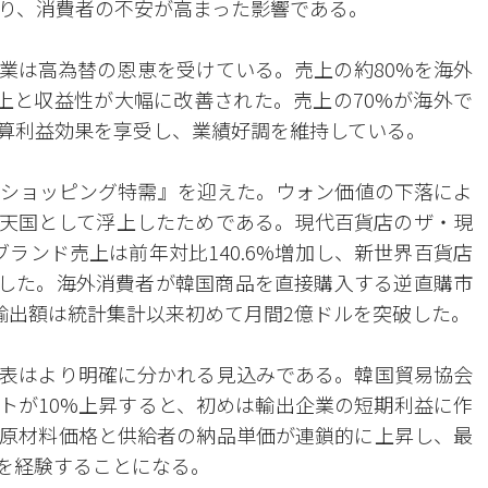
り、消費者の不安が高まった影響である。
業は高為替の恩恵を受けている。売上の約80%を海外
上と収益性が大幅に改善された。売上の70%が海外で
算利益効果を享受し、業績好調を維持している。
ショッピング特需』を迎えた。ウォン価値の下落によ
天国として浮上したためである。現代百貨店のザ・現
ランド売上は前年対比140.6%増加し、新世界百貨店
急増した。海外消費者が韓国商品を直接購入する逆直購市
輸出額は統計集計以来初めて月間2億ドルを突破した。
表はより明確に分かれる見込みである。韓国貿易協会
トが10%上昇すると、初めは輸出企業の短期利益に作
原材料価格と供給者の納品単価が連鎖的に上昇し、最
化を経験することになる。