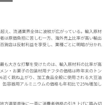
ンを超え、流通業界全体に波紋が広がっている。輸入原材
者は原価負担に苦しむ一方、海外売上比率が高い輸出
百貨店は反射利益を享受し、業種ごとに明暗が分かれ
で最も大きな打撃を受けたのは、輸入原材料の比率が高
メン・お菓子の包装材用ナフタの価格は昨年末のトン
50%近く跳ね上がり、加工食品全般に使用される大豆油
た。缶容器用アルミニウムの価格も年初比で25%増加し
3地方選挙直後に一斉に消費者価格の引き上げに踏み切