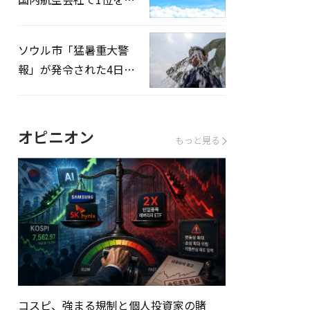
録…「上半期搭乗率
93%」
ソウル市「猛暑重大警
報」が発令された4日、
熱中症患者39人追加発
生
オピニオン
もっと見る
コスピ、強まる規制と個人投資家の賭