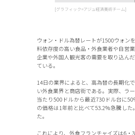
[グラフィック=アジュ経済美術チーム]
ウォン・ドル為替レートが1500ウォ
料依存度の高い食品・外食業者や自営業
企業や外国人観光客の需要を取り込んだ
ている。
14日の業界によると、高為替の長期化
い外食業界と商店街である。実際、ラー
当たり500ドルから最近730ドル台に
の価格は1年前と比べて53.2%急騰し
た。
これにより、外食フランチャイズは6・