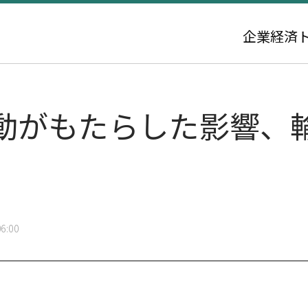
企業
経済
動がもたらした影響、
6:00