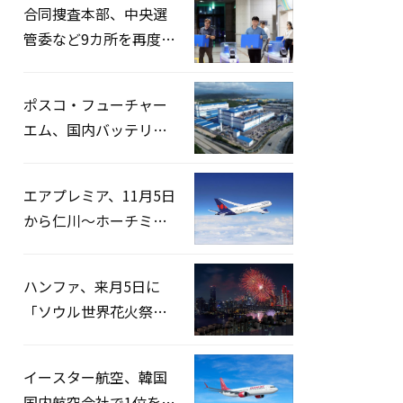
合同捜査本部、中央選
管委など9カ所を再度家
宅捜索…「投票率操
作」の資料を確保
ポスコ・フューチャー
エム、国内バッテリー
企業とLFP正極材19万ト
ンの供給契約を締結
エアプレミア、11月5日
から仁川〜ホーチミン
路線運航へ…3年2ヶ月
ぶりの再開
ハンファ、来月5日に
「ソウル世界花火祭り
2026」開催…韓・米・
英の3カ国が参加
イースター航空、韓国
国内航空会社で1位を記