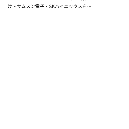
け…サムスン電子・SKハイニックスを巡
る明暗