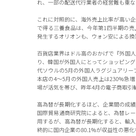
れ、一部の配送代行業者の経営難も重な
これに対照的に、海外売上比率が高い企
で得る三養食品は、今年第1四半期の売
発生するオリオンも、ウォン安による換
百貨店業界はドル高のおかげで『外国人
り、韓国が外国人にとってショッピング
代ソウルの5月の外国人ラグジュアリーブ
本店の4～5月の外国人売上は230%
場が活気を帯び、昨年4月の電子商取引
高為替が長期化するほど、企業間の成績
国際貿易通商研究院によると、為替レー
用するが、高為替が長期化すると、輸入
終的に国内企業の80.1%が収益性の悪