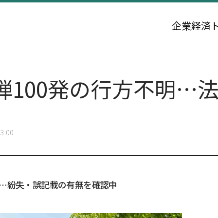
企業
経済
弾100発の行方不明…
3:00
る…紛失・誤記載の有無を確認中