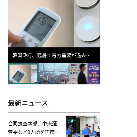
韓国政府、猛暑で電力需要が過去最
高更新の可能性に需給対応体制を点
検
最新ニュース
合同捜査本部、中央選
管委など9カ所を再度家