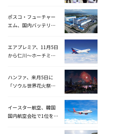
宅捜索…「投票率操
作」の資料を確保
ポスコ・フューチャー
エム、国内バッテリー
企業とLFP正極材19万ト
ンの供給契約を締結
エアプレミア、11月5日
から仁川〜ホーチミン
路線運航へ…3年2ヶ月
ぶりの再開
ハンファ、来月5日に
「ソウル世界花火祭り
2026」開催…韓・米・
英の3カ国が参加
イースター航空、韓国
国内航空会社で1位を記
録…「上半期搭乗率
93%」