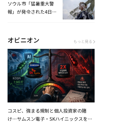
ソウル市「猛暑重大警
報」が発令された4日、
熱中症患者39人追加発
生
オピニオン
もっと見る
コスピ、強まる規制と個人投資家の賭
け…サムスン電子・SKハイニックスを巡
る明暗