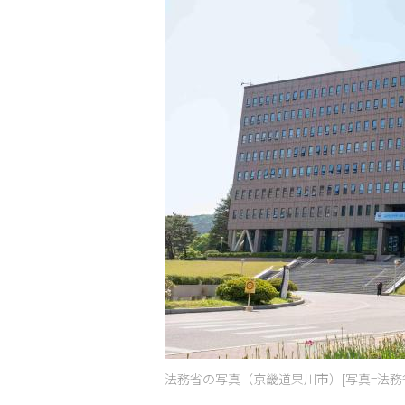
法務省の写真（京畿道果川市）[写真=法務