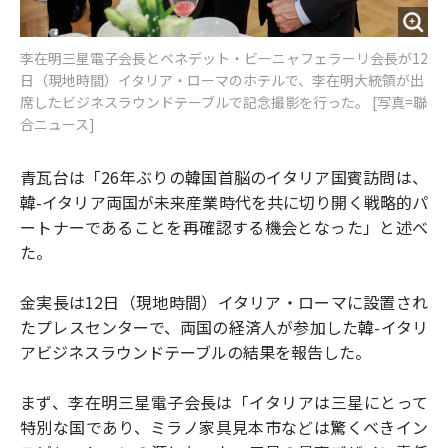
李在明三星電子会長とベネデット・ビーニャフェラーリ会長が12
日（現地時間）イタリア・ローマのホテルで、李在明大統領が出
席したビジネスラウンドテーブルで記念撮影を行った。 [写真=聯
合ニュース]
青瓦台は「26年ぶりの韓国首脳のイタリア国賓訪問は、
韓-イタリア両国が未来産業時代を共に切り開く戦略的パ
ートナーであることを再確認する機会となった」と述べ
た。
金実長は12日（現地時間）イタリア・ローマに設置され
たプレスセンターで、両国の経済人が参加した韓-イタリ
アビジネスラウンドテーブルの結果を報告した。
まず、李在明三星電子会長は「イタリアは三星にとって
特別な国であり、ミラノ家具見本市などは驚くべきイン