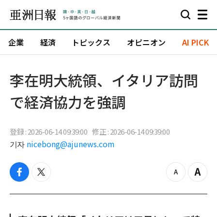
企業
経済
トピックス
オピニオン
AI PICK
李在明大統領、イタリア訪問
で経済協力を強調
登録 : 2026-06-14 09:39:00
修正 : 2026-06-14 09:39:00
기자
nicebong@ajunews.com
f
t
z
Z
a
w
o
o
c
i
o
o
e
t
m
m
b
t
o
i