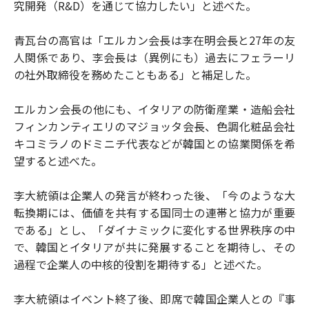
究開発（R&D）を通じて協力したい」と述べた。
青瓦台の高官は「エルカン会長は李在明会長と27年の友
人関係であり、李会長は（異例にも）過去にフェラーリ
の社外取締役を務めたこともある」と補足した。
エルカン会長の他にも、イタリアの防衛産業・造船会社
フィンカンティエリのマジョッタ会長、色調化粧品会社
キコミラノのドミニチ代表などが韓国との協業関係を希
望すると述べた。
李大統領は企業人の発言が終わった後、「今のような大
転換期には、価値を共有する国同士の連帯と協力が重要
である」とし、「ダイナミックに変化する世界秩序の中
で、韓国とイタリアが共に発展することを期待し、その
過程で企業人の中核的役割を期待する」と述べた。
李大統領はイベント終了後、即席で韓国企業人との『事