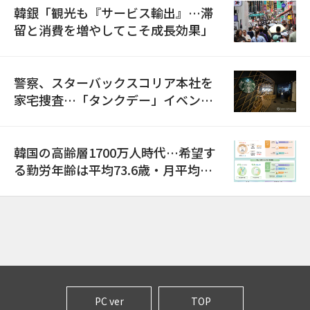
韓銀「観光も『サービス輸出』…滞
留と消費を増やしてこそ成長効果」
警察、スターバックスコリア本社を
家宅捜査…「タンクデー」イベント
巡り侮辱容疑
韓国の高齢層1700万人時代…希望す
る勤労年齢は平均73.6歳・月平均賃
金は300万ウォン以上
PC ver
TOP