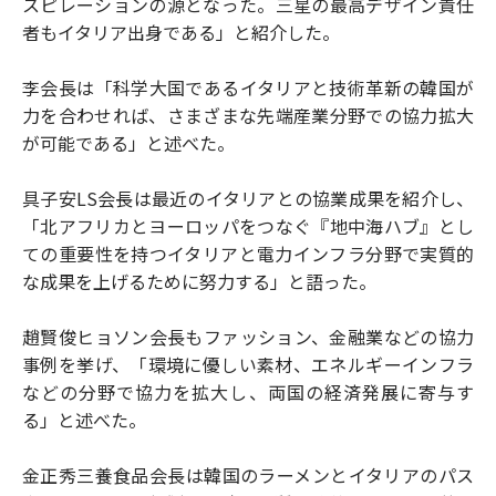
スピレーションの源となった。三星の最高デザイン責任
者もイタリア出身である」と紹介した。
李会長は「科学大国であるイタリアと技術革新の韓国が
力を合わせれば、さまざまな先端産業分野での協力拡大
が可能である」と述べた。
具子安LS会長は最近のイタリアとの協業成果を紹介し、
「北アフリカとヨーロッパをつなぐ『地中海ハブ』とし
ての重要性を持つイタリアと電力インフラ分野で実質的
な成果を上げるために努力する」と語った。
趙賢俊ヒョソン会長もファッション、金融業などの協力
事例を挙げ、「環境に優しい素材、エネルギーインフラ
などの分野で協力を拡大し、両国の経済発展に寄与す
る」と述べた。
金正秀三養食品会長は韓国のラーメンとイタリアのパス