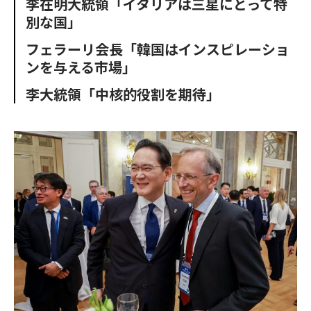
李在明大統領「イタリアは三星にとって特
o
e
u
n
別な国」
o
r
t
k
フェラーリ会長「韓国はインスピレーショ
ンを与える市場」
李大統領「中核的役割を期待」