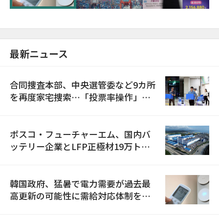
最新ニュース
合同捜査本部、中央選管委など9カ所
を再度家宅捜索…「投票率操作」の
資料を確保
ポスコ・フューチャーエム、国内バ
ッテリー企業とLFP正極材19万トン
の供給契約を締結
韓国政府、猛暑で電力需要が過去最
高更新の可能性に需給対応体制を点
検