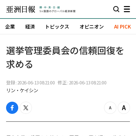
企業
経済
トピックス
オピニオン
AI PICK
選挙管理委員会の信頼回復を
求める
登録 : 2026-06-13 08:21:00
修正 : 2026-06-13 08:21:00
リン・ケイシン
f
t
z
Z
a
w
o
o
c
i
o
o
e
t
m
m
b
t
o
i