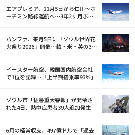
エアプレミア、11月5日から仁川〜ホ
ーチミン路線運航へ…3年2ヶ月ぶり
の再開
ハンファ、来月5日に「ソウル世界花
火祭り2026」開催…韓・米・英の3カ
国が参加
イースター航空、韓国国内航空会社
で1位を記録…「上半期搭乗率93%」
ソウル市「猛暑重大警報」が発令さ
れた4日、熱中症患者39人追加発生
6月の経常収支、497億ドルで「過去