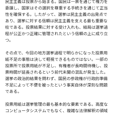
民主主義は投票から始まる。国民は一票を通じて権力を
o
e
u
n
委譲し、国家はその選択を尊重する手続きを通じて正当
o
r
t
k
性を確保する。したがって、選挙は民主主義の出発点で
あり、選挙に対する信頼は民主主義を支える最も重要な
柱である。投票結果に対する受け入れも、結局は選挙過
程が公正かつ正確に管理されたという信頼の上に成り立
つ。
その点で、今回の地方選挙過程で明らかになった投票用
紙不足の事態は決して軽視できるものではない。一部の
投票所で投票用紙が不足し、有権者が長時間待機し、投
票時間が延長されるという前代未聞の混乱が発生した。
選挙の政治的結果を問わず、国民の参政権が行政的準備
不足によって不便を被ったという事実自体が深刻な問題
である。
投票用紙は選挙管理の最も基本的な要素である。高度な
コンピュータシステムでもなく、複雑な法律解釈の領域