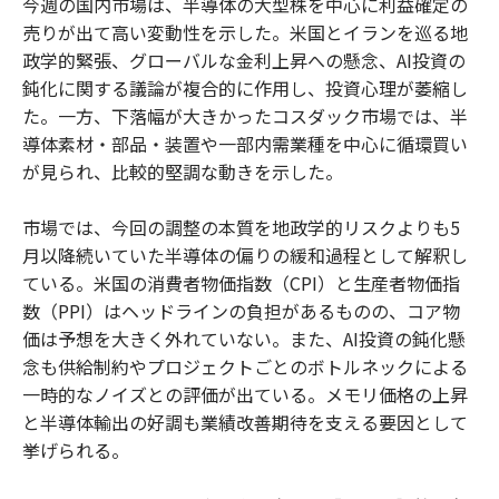
今週の国内市場は、半導体の大型株を中心に利益確定の
売りが出て高い変動性を示した。米国とイランを巡る地
政学的緊張、グローバルな金利上昇への懸念、AI投資の
鈍化に関する議論が複合的に作用し、投資心理が萎縮し
た。一方、下落幅が大きかったコスダック市場では、半
導体素材・部品・装置や一部内需業種を中心に循環買い
が見られ、比較的堅調な動きを示した。
市場では、今回の調整の本質を地政学的リスクよりも5
月以降続いていた半導体の偏りの緩和過程として解釈し
ている。米国の消費者物価指数（CPI）と生産者物価指
数（PPI）はヘッドラインの負担があるものの、コア物
価は予想を大きく外れていない。また、AI投資の鈍化懸
念も供給制約やプロジェクトごとのボトルネックによる
一時的なノイズとの評価が出ている。メモリ価格の上昇
と半導体輸出の好調も業績改善期待を支える要因として
挙げられる。