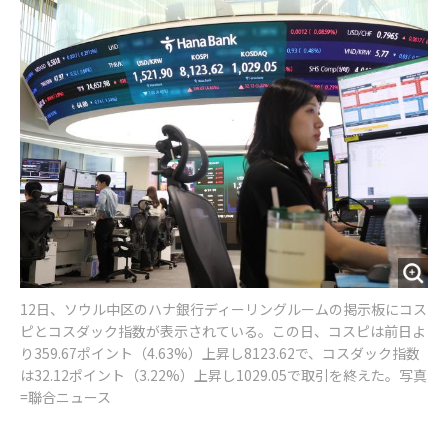
o
e
u
n
o
r
t
k
12日、ソウル中区のハナ銀行ディーリングルームの掲示板にコス
ピとコスダック指数が表示されている。この日、コスピは前日よ
り359.67ポイント（4.63%）上昇し8123.62で、コスダック指数
は32.12ポイント（3.22%）上昇し1029.05で取引を終えた。写真
=聯合ニュース