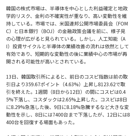
韓国の株式市場は、半導体を中心とした利益確定と地政
学的リスク、金利の不確実性が重なり、高い変動性を維
持している。市場では、米国連邦公開市場委員会（FOM
C）と日本銀行（BOJ）の金融政策会議を前に、様子見
の心理が広がると見られている。しかし、人工知能（A
I）投資サイクルと半導体の業績改善の流れは依然として
有効であり、短期的な変動性の後に業績中心の市場が再
開される可能性が高いとされている。
13日、韓国取引所によると、前日のコスピ指数は前の取
引日より359.67ポイント（4.63%）上昇し8123.62で取
引を終えた。1週間（8日から12日）の間にコスピは0.4
5%下落し、コスダックは2.65%上昇した。コスピは8日
に8.29%急落した後、9日に8.18%急騰するなど大きな変
動性を示し、8日には7400台まで下落したが、12日には8
400台を回復する場面もあった。