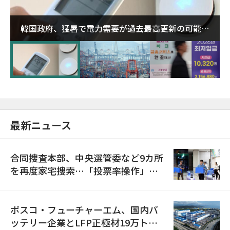
韓国政府、猛暑で電力需要が過去最高更新の可能性
に需給対応体制を点検
最新ニュース
合同捜査本部、中央選管委など9カ所
を再度家宅捜索…「投票率操作」の
資料を確保
ポスコ・フューチャーエム、国内バ
ッテリー企業とLFP正極材19万トン