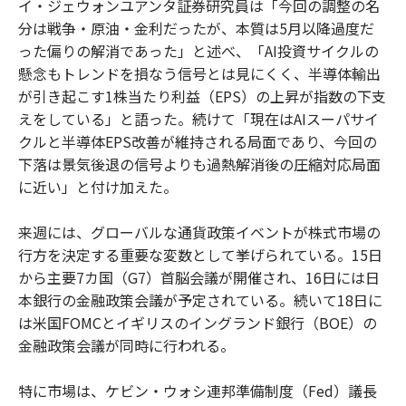
イ・ジェウォンユアンタ証券研究員は「今回の調整の名
分は戦争・原油・金利だったが、本質は5月以降過度だ
った偏りの解消であった」と述べ、「AI投資サイクルの
懸念もトレンドを損なう信号とは見にくく、半導体輸出
が引き起こす1株当たり利益（EPS）の上昇が指数の下支
えをしている」と語った。続けて「現在はAIスーパサイ
クルと半導体EPS改善が維持される局面であり、今回の
下落は景気後退の信号よりも過熱解消後の圧縮対応局面
に近い」と付け加えた。
来週には、グローバルな通貨政策イベントが株式市場の
行方を決定する重要な変数として挙げられている。15日
から主要7カ国（G7）首脳会議が開催され、16日には日
本銀行の金融政策会議が予定されている。続いて18日に
は米国FOMCとイギリスのイングランド銀行（BOE）の
金融政策会議が同時に行われる。
特に市場は、ケビン・ウォシ連邦準備制度（Fed）議長