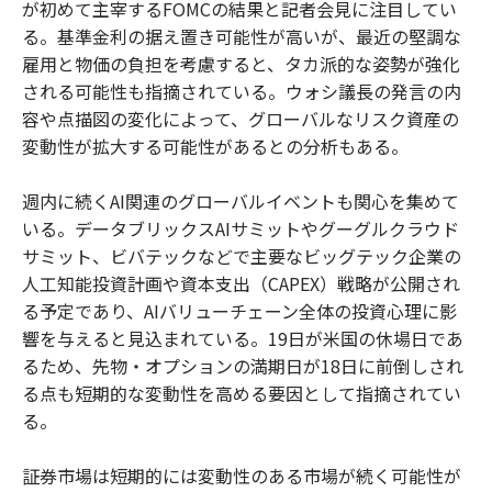
が初めて主宰するFOMCの結果と記者会見に注目してい
る。基準金利の据え置き可能性が高いが、最近の堅調な
雇用と物価の負担を考慮すると、タカ派的な姿勢が強化
される可能性も指摘されている。ウォシ議長の発言の内
容や点描図の変化によって、グローバルなリスク資産の
変動性が拡大する可能性があるとの分析もある。
週内に続くAI関連のグローバルイベントも関心を集めて
いる。データブリックスAIサミットやグーグルクラウド
サミット、ビバテックなどで主要なビッグテック企業の
人工知能投資計画や資本支出（CAPEX）戦略が公開され
る予定であり、AIバリューチェーン全体の投資心理に影
響を与えると見込まれている。19日が米国の休場日であ
るため、先物・オプションの満期日が18日に前倒しされ
る点も短期的な変動性を高める要因として指摘されてい
る。
証券市場は短期的には変動性のある市場が続く可能性が