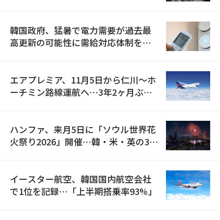
の供給契約を締結
韓国政府、猛暑で電力需要が過去最
高更新の可能性に需給対応体制を点
検
エアプレミア、11月5日から仁川〜ホ
ーチミン路線運航へ…3年2ヶ月ぶり
の再開
ハンファ、来月5日に「ソウル世界花
火祭り2026」開催…韓・米・英の3カ
国が参加
イースター航空、韓国国内航空会社
で1位を記録…「上半期搭乗率93%」