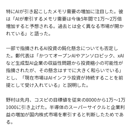
特にAIが引き起こしたメモリ需要の増加に注目した。彼
は「AIが牽引するメモリ需要は今後5年間で1万〜2万倍
増加すると予想される。過去とは全く異なる市場が開か
れている」と語った。
一部で指摘されるAI投資の鈍化懸念についても否定し
た。鄭代表は「かつてオープンAIやアンソロピック、xAI
など生成型AI企業の収益性問題から投資縮小の可能性が
指摘されたが、その懸念はすでに大きく和らいでいる」
とし、「現在市場はAIインフラ投資が持続することを前
提として受け入れている」と説明した。
野村は先月、コスピの目標値を従来の8000から1万〜1万
1000に引き上げた。半導体のスーパーサイクルと企業利
益の増加が国内株式市場を牽引すると判断したためであ
る。