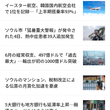
イースター航空、韓国国内航空会社
で1位を記録…「上半期搭乗率93%」
ソウル市「猛暑重大警報」が発令さ
れた4日、熱中症患者39人追加発生
6月の経常収支、497億ドルで「過去
最大」…輸出が初の1000億ドル突破
ソウルのマンション、税制改正によ
る伝貰の月貰化加速を憂慮
5大銀行も地方銀行も延滞率上昇…融