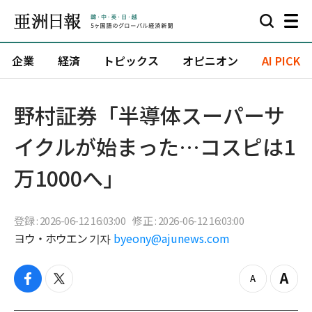
企業
経済
トピックス
オピニオン
AI PICK
野村証券「半導体スーパーサ
イクルが始まった…コスピは1
万1000へ」
登録 : 2026-06-12 16:03:00
修正 : 2026-06-12 16:03:00
ヨウ・ホウエン 기자
byeony@ajunews.com
f
t
z
Z
a
w
o
o
c
i
o
o