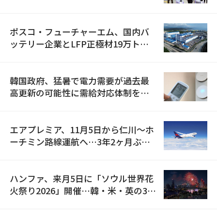
資料を確保
ポスコ・フューチャーエム、国内バ
ッテリー企業とLFP正極材19万トン
の供給契約を締結
韓国政府、猛暑で電力需要が過去最
高更新の可能性に需給対応体制を点
検
エアプレミア、11月5日から仁川〜ホ
ーチミン路線運航へ…3年2ヶ月ぶり
の再開
ハンファ、来月5日に「ソウル世界花
火祭り2026」開催…韓・米・英の3カ
国が参加