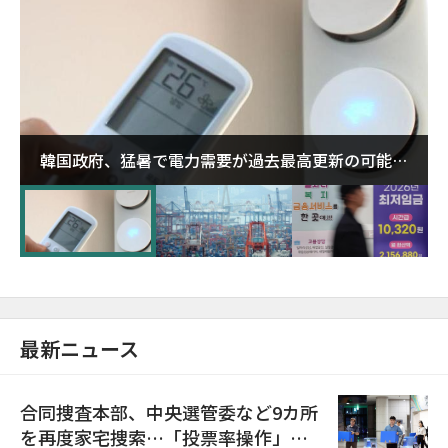
韓国政府、猛暑で電力需要が過去最高更新の可能性
に需給対応体制を点検
最新ニュース
合同捜査本部、中央選管委など9カ所
を再度家宅捜索…「投票率操作」の