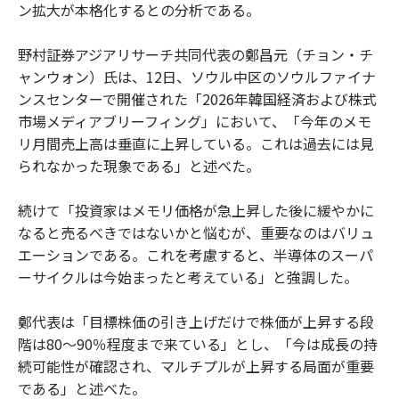
ン拡大が本格化するとの分析である。
野村証券アジアリサーチ共同代表の鄭昌元（チョン・チ
ャンウォン）氏は、12日、ソウル中区のソウルファイナ
ンスセンターで開催された「2026年韓国経済および株式
市場メディアブリーフィング」において、「今年のメモ
リ月間売上高は垂直に上昇している。これは過去には見
られなかった現象である」と述べた。
続けて「投資家はメモリ価格が急上昇した後に緩やかに
なると売るべきではないかと悩むが、重要なのはバリュ
エーションである。これを考慮すると、半導体のスーパ
ーサイクルは今始まったと考えている」と強調した。
鄭代表は「目標株価の引き上げだけで株価が上昇する段
階は80〜90％程度まで来ている」とし、「今は成長の持
続可能性が確認され、マルチプルが上昇する局面が重要
である」と述べた。