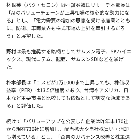
朴世英（パク・セヨン）野村証券韓国リサーチ本部長は
「AIのバリューチェーンが上昇相場の核心的な動力にな
る」とし、「電力需要の増加の恩恵を受ける産業ととも
に、防衛、車両業界も株式市場の上昇を牽引するだろ
う」と展望した。
野村は最も推奨する銘柄としてサムスン電子、SKハイニ
ックス、現代ロテム、起亜、サムスンSDIなどを挙げ
た。
朴本部長は「コスピが1万1000まで上昇しても、株価収
益率（PER）は13.5倍程度であり、台湾やアメリカ、日
本など主要市場と比較しても依然として割安な領域であ
る」と評価した。
続けて「バリューアップを公表した企業は昨年末170社
から現在730社に増加し、配当拡大や自社株買い・消却
も増えている」とし、「企業のガバナンス改善と株主還