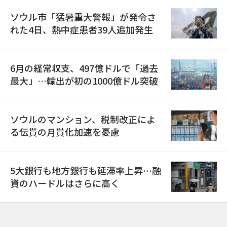
ソウル市「猛暑重大警報」が発令さ
れた4日、熱中症患者39人追加発生
6月の経常収支、497億ドルで「過去
最大」…輸出が初の1000億ドル突破
ソウルのマンション、税制改正によ
る伝貰の月貰化加速を憂慮
5大銀行も地方銀行も延滞率上昇…融
資のハードルはさらに高く