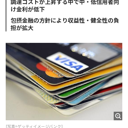
調達コストが上昇する中で中・低信用者向
o
e
u
n
け金利が低下
o
r
t
k
包摂金融の方針により収益性・健全性の負
担が拡大
[写真=ゲッティイメージバンク]