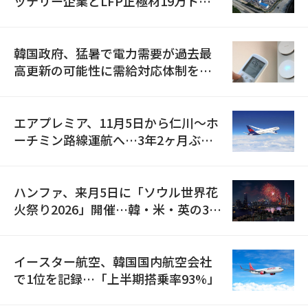
ッテリー企業とLFP正極材19万トン
の供給契約を締結
韓国政府、猛暑で電力需要が過去最
高更新の可能性に需給対応体制を点
検
エアプレミア、11月5日から仁川〜ホ
ーチミン路線運航へ…3年2ヶ月ぶり
の再開
ハンファ、来月5日に「ソウル世界花
火祭り2026」開催…韓・米・英の3カ
国が参加
イースター航空、韓国国内航空会社
で1位を記録…「上半期搭乗率93%」