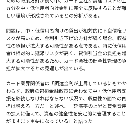
ための政策方針が続く中、カード会社が調達コストの上
昇分を中・低信用者向け金利に完全に反映することが難
しい環境が形成されているとの分析がある。
問題は、中・低信用者向けの貸出が相対的に不良債権リ
スクが高いため、金利引き下げの方針が続く場合、収益
性の負担が拡大する可能性がある点である。特に低信用
者は相対的に延滞リスクが高く、貸倒引当金の負担も増
大する可能性があるため、カード会社の健全性管理の負
担が拡大するとの見通しが出ている。
カード業界関係者は「調達金利が上昇しているにもかか
わらず、政府の包摂金融政策に合わせて中・低信用者支
援を継続しなければならない状況で、収益性の面での負
担は増える一方だ」と述べ、「延滞率の上昇と貸倒費用
の拡大に備えて、資産の健全性を安定的に管理すること
がますます重要になっている」と語った。