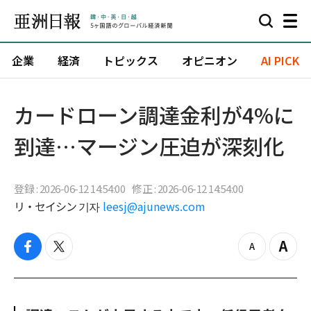
企業
経済
トピックス
オピニオン
AI PICK
カードローン調達金利が4%に
到達…マージン圧迫が深刻化
登録 : 2026-06-12 14:54:00
修正 : 2026-06-12 14:54:00
リ・セイシン 기자
leesj@ajunews.com
f
t
z
Z
a
w
o
o
c
i
o
o
e
t
m
m
b
t
o
i