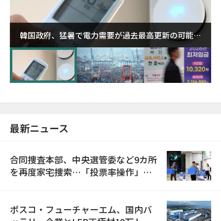
韓国政府、猛暑で電力需要が過去最高更新の可能性
に需給対応体制を点検
最新ニュース
合同捜査本部、中央選管委など9カ所
を再度家宅捜索…「投票率操作」の
資料を確保
ポスコ・フューチャーエム、国内バ