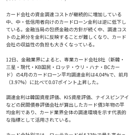
カード会社の資金調達コストが継続的に増加している
中、中・低信用者向けのカードローン金利は逆に低下し
ている。金融当局の包摂金融の方針が続く中、調達コス
トの上昇分を金利に反映することが難しくなり、カード
会社の収益性の負担も大きくなっている。
12日、金融業界によると、専業カード会社8社（新韓・
三星・現代・KB国民・ロッテ・ウリ・ハナ・BCカー
ド）の4月のカードローン平均調達金利は4.04%で、前月
（3.97%）に比べて0.07ポイント上昇した。
調達金利は韓国資産評価、KIS資産評価、ナイスピンアイ
などの民間債券評価会社が算出したカード債3年物の平
均金利であり、カード業界全体の調達環境を示す代表的
な指標として活用されている。
カード会社別では、ロッテカードが4.33%で最も高かっ