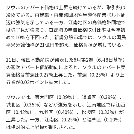
ソウルのアパート価格は上昇を続けているが、取引熱は
冷めている。再建築・再開発団地や半導体産業ベルト周
辺は強気を示している一方、江南地区の高価格帯団地で
は様子見が強まり、首都圏の申告価格取引比率は今年初
めて10%を下回った。新規分譲市場では、ソウルの国民
平米分譲価格が21億円を超え、価格負担が増している。
11日、韓国不動産院が発表した6月第2週（6月8日基準）
の週次アパート価格動向によると、ソウルのアパート売
買価格は前週比0.27%上昇した。前週（0.25%）より上
昇幅が0.02ポイント拡大した。
ソウルでは、東大門区（0.39%）、道峰区（0.39%）、
城北区（0.35%）などが強気を示し、江南地区では江西
区（0.42%）、九老区（0.40%）、松坡区（0.33%）が
上昇した。一方、江南区（0.25%）と瑞草区（0.20%）
は相対的に上昇幅が制限された。