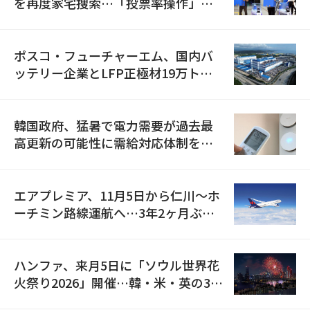
を再度家宅捜索…「投票率操作」の
資料を確保
ポスコ・フューチャーエム、国内バ
ッテリー企業とLFP正極材19万トン
の供給契約を締結
韓国政府、猛暑で電力需要が過去最
高更新の可能性に需給対応体制を点
検
エアプレミア、11月5日から仁川〜ホ
ーチミン路線運航へ…3年2ヶ月ぶり
の再開
ハンファ、来月5日に「ソウル世界花
火祭り2026」開催…韓・米・英の3カ
国が参加