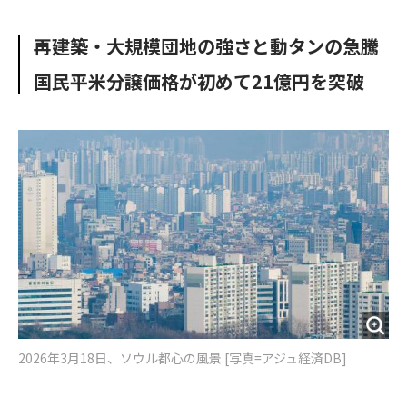
e
t
m
m
b
t
o
i
再建築・大規模団地の強さと動タンの急騰
o
e
u
n
o
r
t
国民平米分譲価格が初めて21億円を突破
k
2026年3月18日、ソウル都心の風景 [写真=アジュ経済DB]