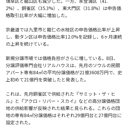
瑞草区と龍山区も減少した。一方、永登浦区（41.
2%）、銅雀区（35.3%）、東大門区（31.8%）は申告価
格取引比率が大幅に増加した。
京畿道では九里市と龍仁の水枝区の申告価格比率が上昇
し、動タン区は申告価格比率12.0%を記録し、6ヶ月連続
の上昇を続けている。
新規分譲市場では価格負担がさらに増している。8日、
分譲評価専門会社リアルハウスは、先月のソウルの民間
アパート専有84㎡の平均分譲価格が21億3608万円で、史
上初めて21億円を突破したと発表した。
これは、先月銅雀区で供給された『サミット・ザ・ヒ
ル』と『アクロ・リバー・スカイ』などの高分譲価格団
地の供給影響が反映された結果と見られる。これらの団
地の専有84㎡分譲価格はそれぞれ29億円台と27億円台に
設定された。