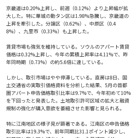
京畿道は0.20%上昇し、前週（0.12%）より上昇幅が拡
大した。特に華城の動タン区は1.98%急騰し、京畿道の
上昇を牽引した。分譲区（0.62%）、中原区（0.4
8%）、九里市（0.33%）も上昇した。
賃貸市場も強気を維持している。ソウルのアパート賃貸
価格は0.32%上昇し、今年の累積上昇率は4.11%で、昨
年同時期（0.73%）の約5.6倍に達している。
しかし、取引市場はやや停滞している。直房は8日、国
土交通省の実取引価格資料を分析した結果、5月の首都
圏アパート申告価格取引比率は9.7%で、今年初めて10%
を下回ったと発表した。土地取引許可区域の拡大と融資
規制の強化が購入意欲を萎縮させた影響と見られる。
特に江南地区の様子見が顕著である。江南区の申告価格
取引比率は19.3%で、前年同期比31.1ポイント減少し、