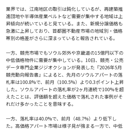
業界では、江南地区の取引は鈍化しているが、再建築推
進団地や半導体産業ベルトなど需要が集中する地域は上
昇傾向が続いていると見ている。また、新規分譲価格も
急激に上昇しており、首都圏不動産市場の地域別・価格
帯別の格差がさらに深まっていると報告されている。
一方、競売市場でもソウル郊外や京畿道の15億円以下の
中低価格物件に需要が集中している。10日、競売・公売
データ専門企業ジジオクションが発表した『2026年5月
競売動向報告書』によると、先月のソウルアパートの落
札率は100.8%で、前月（100.5%）より0.3ポイント上昇
した。ソウルアパートの落札率が2ヶ月連続で100%を超
えたことは、評価額を超えた価格で落札された事例がそ
れだけ多かったことを意味する。
一方、落札率は40.0%で、前月（48.7%）より低下し
た。高価格アパート市場は様子見が強まる一方で、中低