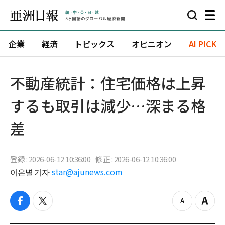
企業
経済
トピックス
オピニオン
AI PICK
不動産統計：住宅価格は上昇
するも取引は減少…深まる格
差
登録 : 2026-06-12 10:36:00
修正 : 2026-06-12 10:36:00
이은별 기자
star@ajunews.com
f
t
z
Z
a
w
o
o
c
i
o
o