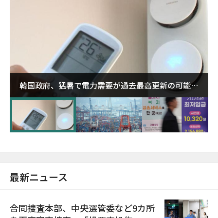
韓国政府、猛暑で電力需要が過去最高更新の可能性
に需給対応体制を点検
最新ニュース
合同捜査本部、中央選管委など9カ所