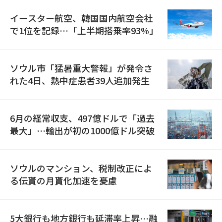
イースター航空、韓国国内航空会社
で1位を記録…「上半期搭乗率93%」
ソウル市「猛暑重大警報」が発令さ
れた4日、熱中症患者39人追加発生
6月の経常収支、497億ドルで「過去
最大」…輸出が初の1000億ドル突破
ソウルのマンション、税制改正によ
る伝貰の月貰化加速を憂慮
5大銀行も地方銀行も延滞率上昇…融