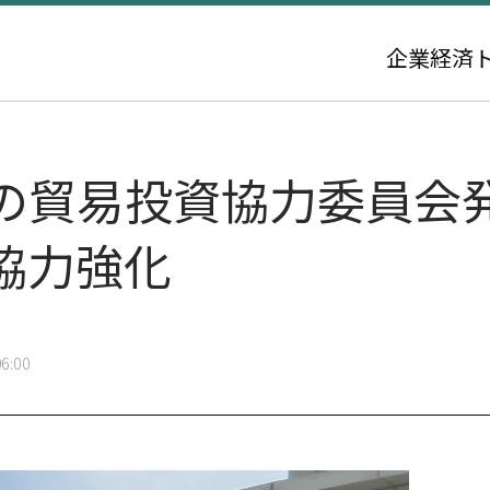
企業
経済
の貿易投資協力委員会
協力強化
6:00