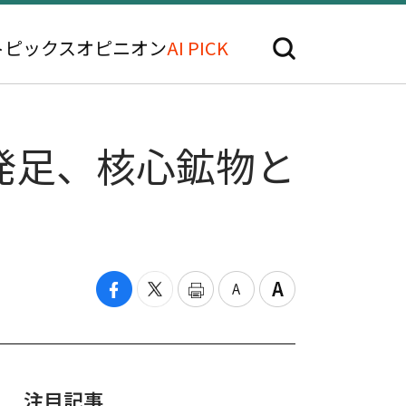
トピックス
オピニオン
AI PICK
発足、核心鉱物と
注目記事