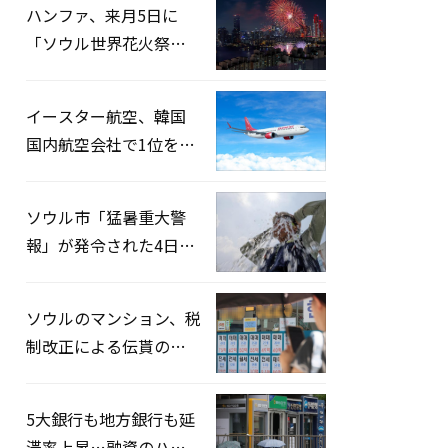
ハンファ、来月5日に
「ソウル世界花火祭り
2026」開催…韓・米・
英の3カ国が参加
イースター航空、韓国
国内航空会社で1位を記
録…「上半期搭乗率
93%」
ソウル市「猛暑重大警
報」が発令された4日、
熱中症患者39人追加発
生
ソウルのマンション、税
制改正による伝貰の月
貰化加速を憂慮
5大銀行も地方銀行も延
滞率上昇…融資のハー