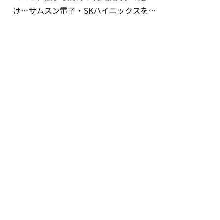
け…サムスン電子・SKハイニックスを巡
る明暗