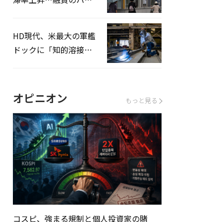
ドルはさらに高く
HD現代、米最大の軍艦
ドックに「知的溶接」
システムを導入へ
オピニオン
もっと見る
コスピ、強まる規制と個人投資家の賭