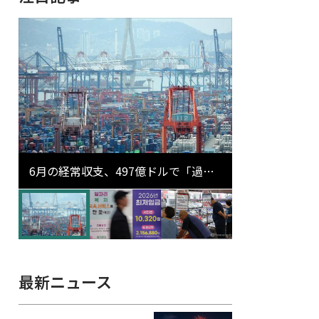
6月の経常収支、497億ドルで「過去
最大」…輸出が初の1000億ドル突破
最新ニュース