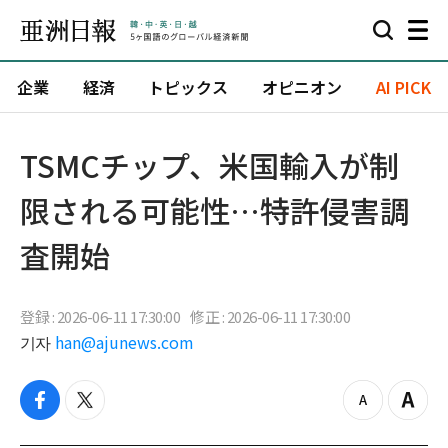
企業
経済
トピックス
オピニオン
AI PICK
TSMCチップ、米国輸入が制
限される可能性…特許侵害調
査開始
登録 : 2026-06-11 17:30:00
修正 : 2026-06-11 17:30:00
기자
han@ajunews.com
f
t
z
Z
a
w
o
o
c
i
o
o