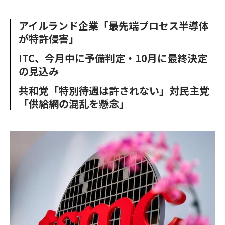
e
t
m
m
b
t
o
i
アイルランド企業「最先端プロセス半導体
o
e
u
n
が特許侵害」
o
r
t
k
ITC、今月中に予備判定・10月に最終決定
の見込み
共和党「特別待遇は許されない」対民主党
「供給網の混乱を懸念」