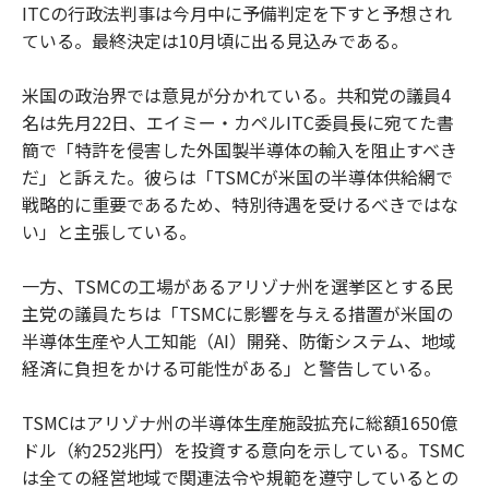
ITCの行政法判事は今月中に予備判定を下すと予想され
ている。最終決定は10月頃に出る見込みである。
米国の政治界では意見が分かれている。共和党の議員4
名は先月22日、エイミー・カペルITC委員長に宛てた書
簡で「特許を侵害した外国製半導体の輸入を阻止すべき
だ」と訴えた。彼らは「TSMCが米国の半導体供給網で
戦略的に重要であるため、特別待遇を受けるべきではな
い」と主張している。
一方、TSMCの工場があるアリゾナ州を選挙区とする民
主党の議員たちは「TSMCに影響を与える措置が米国の
半導体生産や人工知能（AI）開発、防衛システム、地域
経済に負担をかける可能性がある」と警告している。
TSMCはアリゾナ州の半導体生産施設拡充に総額1650億
ドル（約252兆円）を投資する意向を示している。TSMC
は全ての経営地域で関連法令や規範を遵守しているとの