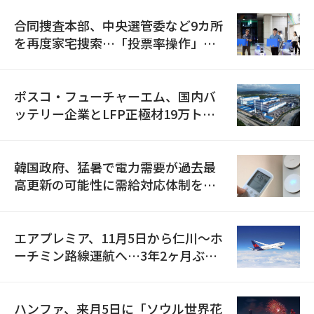
合同捜査本部、中央選管委など9カ所
を再度家宅捜索…「投票率操作」の
資料を確保
ポスコ・フューチャーエム、国内バ
ッテリー企業とLFP正極材19万トン
の供給契約を締結
韓国政府、猛暑で電力需要が過去最
高更新の可能性に需給対応体制を点
検
エアプレミア、11月5日から仁川〜ホ
ーチミン路線運航へ…3年2ヶ月ぶり
の再開
ハンファ、来月5日に「ソウル世界花