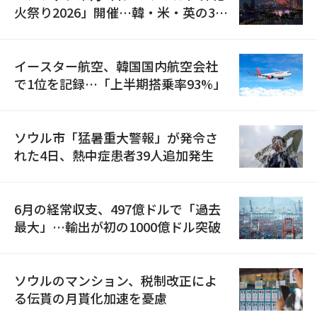
火祭り2026」開催…韓・米・英の3カ
国が参加
イースター航空、韓国国内航空会社
で1位を記録…「上半期搭乗率93%」
ソウル市「猛暑重大警報」が発令さ
れた4日、熱中症患者39人追加発生
6月の経常収支、497億ドルで「過去
最大」…輸出が初の1000億ドル突破
ソウルのマンション、税制改正によ
る伝貰の月貰化加速を憂慮