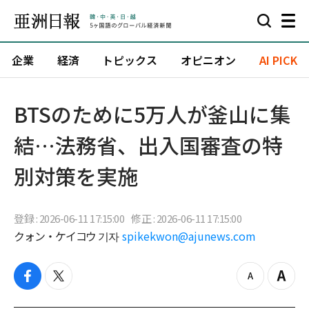
企業
経済
トピックス
オピニオン
AI PICK
BTSのために5万人が釜山に集
結…法務省、出入国審査の特
別対策を実施
登録 : 2026-06-11 17:15:00
修正 : 2026-06-11 17:15:00
クォン・ケイコウ 기자
spikekwon@ajunews.com
f
t
z
Z
a
w
o
o
c
i
o
o