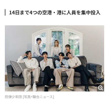
e
t
m
m
b
t
o
i
14日まで4つの空港・港に人員を集中投入
o
e
u
n
o
r
t
k
防弾少年団 [写真=聯合ニュース]