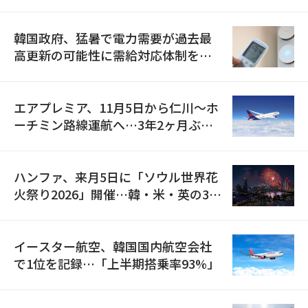
の供給契約を締結
韓国政府、猛暑で電力需要が過去最
高更新の可能性に需給対応体制を点
検
エアプレミア、11月5日から仁川〜ホ
ーチミン路線運航へ…3年2ヶ月ぶり
の再開
ハンファ、来月5日に「ソウル世界花
火祭り2026」開催…韓・米・英の3カ
国が参加
イースター航空、韓国国内航空会社
で1位を記録…「上半期搭乗率93%」