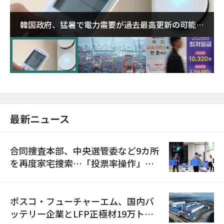
韓国政府、猛暑で電力需要が過去最高更新の可能性
に需給対応体制を点検
最新ニュース
合同捜査本部、中央選管委など9カ所
を再度家宅捜索…「投票率操作」の
資料を確保
ポスコ・フューチャーエム、国内バ
ッテリー企業とLFP正極材19万トン