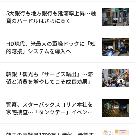
5大銀行も地方銀行も延滞率上昇…融
資のハードルはさらに高く
HD現代、米最大の軍艦ドックに「知
的溶接」システムを導入へ
韓銀「観光も『サービス輸出』…滞
留と消費を増やしてこそ成長効果」
警察、スターバックスコリア本社を
家宅捜査…「タンクデー」イベント
巡り侮辱容疑
韓国の高齢層1700万人時代…希望す