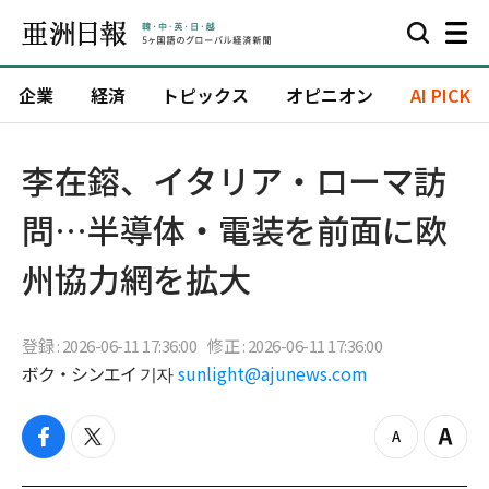
企業
経済
トピックス
オピニオン
AI PICK
李在鎔、イタリア・ローマ訪
問…半導体・電装を前面に欧
州協力網を拡大
登録 : 2026-06-11 17:36:00
修正 : 2026-06-11 17:36:00
ボク・シンエイ 기자
sunlight@ajunews.com
f
t
z
Z
a
w
o
o
c
i
o
o