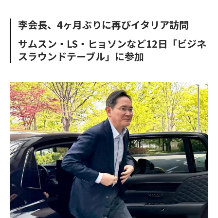
e
t
m
m
b
t
o
i
李会長、4ヶ月ぶりに再びイタリア訪問
o
e
u
n
o
r
t
サムスン・LS・ヒョソンなど12日「ビジネ
k
スラウンドテーブル」に参加