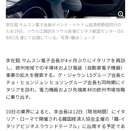
李在鎔 サムスン電子会長がインド・ベトナム経済使節団同行の
ため19日、ソウル江西区のソウル金浦ビジネス航空センター(SG
BAC)を通じて出国している。写真=聯合ニュース
李在鎔 サムスン電子会長が4ヶ月ぶりにイタリアを再訪
し、欧州地域での半導体および電装（自動車電子機器）
事業の拡大を模索する。グ・ジャウン LSグループ会長と
チョ・ヒョンジュン ヒョソングループ会長も同時期にイ
タリアを訪れ、電力機器および先端素材の欧州市場攻略
に乗り出す。
10日の業界によると、李会長は12日（現地時間）にイタ
リア・ローマで開催される韓国経済人協会主催の「韓-イ
タリアビジネスラウンドテーブル」に出席する予定であ