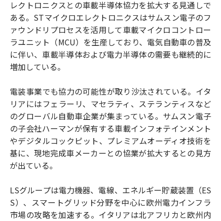
レクトロニクスとの車載半導体協力を拡大する見通しで
ある。STマイクロエレクトロニクスはサムスン電子のフ
ァウンドリプロセスを活用して車載マイクロコントロー
ラユニット（MCU）を生産しており、電気自動車の普及
に伴い、車載半導体および電力半導体の需要も継続的に
増加している。
電装事業でも協力の可能性が取り沙汰されている。イタ
リアにはフェラーリ、マセラティ、ステランティスなど
のグローバル自動車企業が集まっている。サムスン電子
の子会社ハーマンが保有する車載インフォテインメント
やデジタルコックピット、プレミアムオーディオ技術を
基に、現地完成車メーカーとの協業が拡大するとの見方
が出ている。
LSグループは電力機器、電線、エネルギー貯蔵装置（ES
S）、スマートグリッド分野を中心に欧州電力インフラ
市場の攻略を加速する。イタリアは北アフリカと欧州内