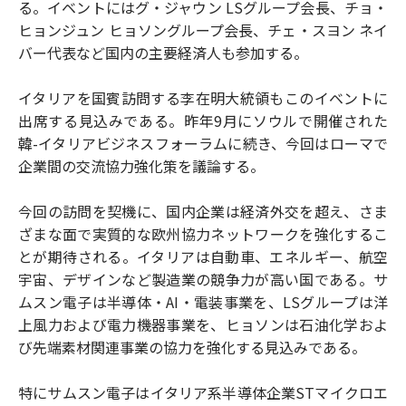
る。イベントにはグ・ジャウン LSグループ会長、チョ・
ヒョンジュン ヒョソングループ会長、チェ・スヨン ネイ
バー代表など国内の主要経済人も参加する。
イタリアを国賓訪問する李在明大統領もこのイベントに
出席する見込みである。昨年9月にソウルで開催された
韓-イタリアビジネスフォーラムに続き、今回はローマで
企業間の交流協力強化策を議論する。
今回の訪問を契機に、国内企業は経済外交を超え、さま
ざまな面で実質的な欧州協力ネットワークを強化するこ
とが期待される。イタリアは自動車、エネルギー、航空
宇宙、デザインなど製造業の競争力が高い国である。サ
ムスン電子は半導体・AI・電装事業を、LSグループは洋
上風力および電力機器事業を、ヒョソンは石油化学およ
び先端素材関連事業の協力を強化する見込みである。
特にサムスン電子はイタリア系半導体企業STマイクロエ