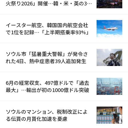
火祭り2026」開催…韓・米・英の3カ
国が参加
イースター航空、韓国国内航空会社
で1位を記録…「上半期搭乗率93%」
ソウル市「猛暑重大警報」が発令さ
れた4日、熱中症患者39人追加発生
6月の経常収支、497億ドルで「過去
最大」…輸出が初の1000億ドル突破
ソウルのマンション、税制改正によ
る伝貰の月貰化加速を憂慮