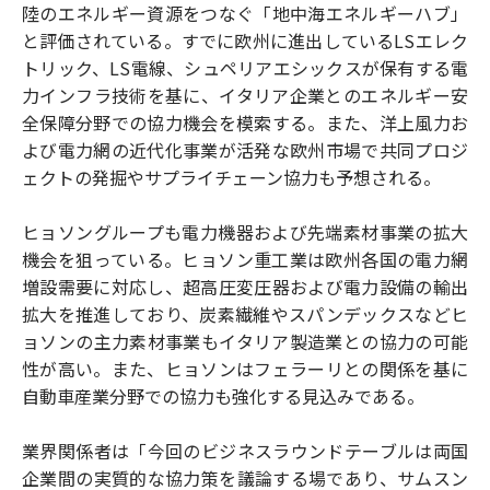
陸のエネルギー資源をつなぐ「地中海エネルギーハブ」
と評価されている。すでに欧州に進出しているLSエレク
トリック、LS電線、シュペリアエシックスが保有する電
力インフラ技術を基に、イタリア企業とのエネルギー安
全保障分野での協力機会を模索する。また、洋上風力お
よび電力網の近代化事業が活発な欧州市場で共同プロジ
ェクトの発掘やサプライチェーン協力も予想される。
ヒョソングループも電力機器および先端素材事業の拡大
機会を狙っている。ヒョソン重工業は欧州各国の電力網
増設需要に対応し、超高圧変圧器および電力設備の輸出
拡大を推進しており、炭素繊維やスパンデックスなどヒ
ョソンの主力素材事業もイタリア製造業との協力の可能
性が高い。また、ヒョソンはフェラーリとの関係を基に
自動車産業分野での協力も強化する見込みである。
業界関係者は「今回のビジネスラウンドテーブルは両国
企業間の実質的な協力策を議論する場であり、サムスン