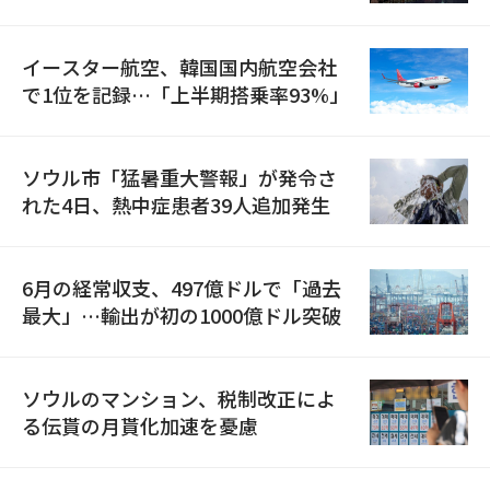
国が参加
イースター航空、韓国国内航空会社
で1位を記録…「上半期搭乗率93%」
ソウル市「猛暑重大警報」が発令さ
れた4日、熱中症患者39人追加発生
6月の経常収支、497億ドルで「過去
最大」…輸出が初の1000億ドル突破
ソウルのマンション、税制改正によ
る伝貰の月貰化加速を憂慮