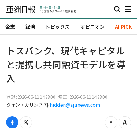
企業
経済
トピックス
オピニオン
AI PICK
トスバンク、現代キャピタル
と提携し共同融資モデルを導
入
登録 : 2026-06-11 14:33:00
修正 : 2026-06-11 14:33:00
クォン・カリン 기자
hidden@ajunews.com
f
t
z
Z
a
w
o
o
c
i
o
o