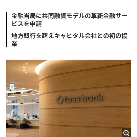
e
t
m
m
b
t
o
i
金融当局に共同融資モデルの革新金融サー
o
e
u
n
ビスを申請
o
r
t
k
地方銀行を超えキャピタル会社との初の協
業