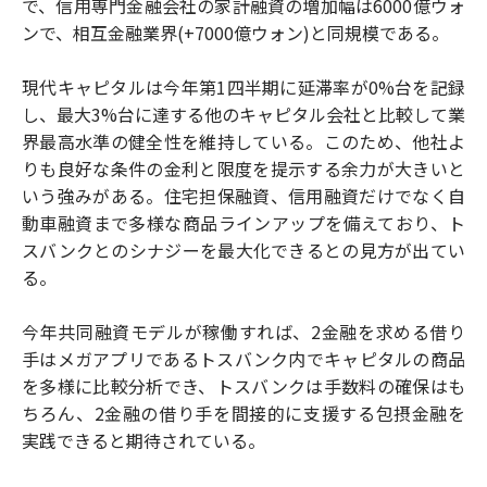
で、信用専門金融会社の家計融資の増加幅は6000億ウォ
ンで、相互金融業界(+7000億ウォン)と同規模である。
現代キャピタルは今年第1四半期に延滞率が0%台を記録
し、最大3%台に達する他のキャピタル会社と比較して業
界最高水準の健全性を維持している。このため、他社よ
りも良好な条件の金利と限度を提示する余力が大きいと
いう強みがある。住宅担保融資、信用融資だけでなく自
動車融資まで多様な商品ラインアップを備えており、ト
スバンクとのシナジーを最大化できるとの見方が出てい
る。
今年共同融資モデルが稼働すれば、2金融を求める借り
手はメガアプリであるトスバンク内でキャピタルの商品
を多様に比較分析でき、トスバンクは手数料の確保はも
ちろん、2金融の借り手を間接的に支援する包摂金融を
実践できると期待されている。