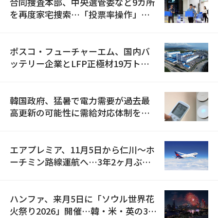
合同捜査本部、中央選管委など9カ所
を再度家宅捜索…「投票率操作」の
資料を確保
ポスコ・フューチャーエム、国内バ
ッテリー企業とLFP正極材19万トン
の供給契約を締結
韓国政府、猛暑で電力需要が過去最
高更新の可能性に需給対応体制を点
検
エアプレミア、11月5日から仁川〜ホ
ーチミン路線運航へ…3年2ヶ月ぶり
の再開
ハンファ、来月5日に「ソウル世界花
火祭り2026」開催…韓・米・英の3カ