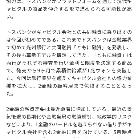
協力は、トスバンクがプラットフォームを通じて現代キ
ャピタルの商品を仲介する形で進められる可能性が高
い。
トスバンクがキャピタル会社との共同融資に乗り出すの
は今回が初めてである。これまでトスバンクは金融業界
で初めて光州銀行と共同融資「ともに融資」を発表し、
その後も革新モデルを構想してきた。「ともに融資」は
両行がそれぞれ審査を行い金利と限度を決定する商品
で、発売から9ヶ月で累積供給額が1兆ウォンを突破し
た。今回は銀行業界を超えてキャピタル会社との協力業
種を拡大し、2金融の顧客層まで包摂することとなっ
た。
2金融の融資需要は最近顕著に増加している。最近の景
気後退の長期化や金融当局の融資規制、地政学的リスク
などにより、1金融のハードルを越えられない借り手がキ
ャピタル会社を含む2金融に目を向けている。5月時点