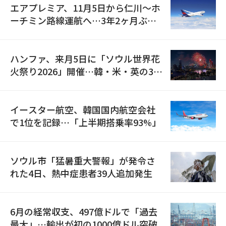
エアプレミア、11月5日から仁川〜ホ
ーチミン路線運航へ…3年2ヶ月ぶり
の再開
ハンファ、来月5日に「ソウル世界花
火祭り2026」開催…韓・米・英の3カ
国が参加
イースター航空、韓国国内航空会社
で1位を記録…「上半期搭乗率93%」
ソウル市「猛暑重大警報」が発令さ
れた4日、熱中症患者39人追加発生
6月の経常収支、497億ドルで「過去
最大」…輸出が初の1000億ドル突破