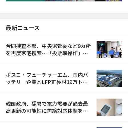
最新ニュース
合同捜査本部、中央選管委など9カ所
を再度家宅捜索…「投票率操作」の
資料を確保
ポスコ・フューチャーエム、国内バ
ッテリー企業とLFP正極材19万トン
の供給契約を締結
韓国政府、猛暑で電力需要が過去最
高更新の可能性に需給対応体制を点
検