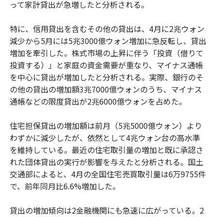
って家計貸出が急増したと分析される。
特に、信用貸出を含むその他の貸出は、4月に2兆ウォン
減少から5月には5兆3000億ウォン増加に急反転し、貸出
増加を牽引した。株式市場の上昇に伴う「投資（借りて
投資する）」と家庭の資金需要が重なり、マイナス通帳
を中心に貸出が増加したと分析される。実際、銀行のそ
の他の貸出の増加額3兆7000億ウォンのうち、マイナス
通帳などの限度貸出が2兆6000億ウォンを占めた。
住宅担保貸出の増加額は前月（5兆5000億ウォン）より
わずかに減少したが、依然として4兆ウォン台の高水準
を維持している。最近の住宅取引量の増加と既に承認さ
れた団体貸出の実行が影響を与えたと分析される。国土
交通部によると、4月の全国住宅売買取引量は6万9755件
で、前年同月比6.6%増加した。
貸出の増加傾向は2金融機関にも急速に広がっている。2