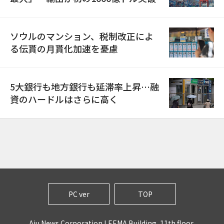
ソウルのマンション、税制改正によ
る伝貰の月貰化加速を憂慮
5大銀行も地方銀行も延滞率上昇…融
資のハードルはさらに高く
PC ver
TOP
Aju News Corporation LEEMA Building, 11th floor,