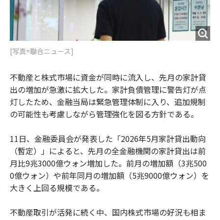
[写真=聯合ニュース]
不動産と株式市場に資金が同時に流入し、先月の家計貸
出の増加が急激に拡大した。家計負債管理に警告灯が点
灯したため、金融当局は緊急管理体制に入り、追加規制
の可能性も考慮しながら管理強化を図る方針である。
11日、金融委員会が発表した「2026年5月家計貸出動向
（暫定）」によると、先月の全金融機関の家計貸出は前
月比9兆3000億ウォン増加した。前月の増加額（3兆500
0億ウォン）や前年同月の増加額（5兆9000億ウォン）を
大きく上回る規模である。
不動産取引が活発に続く中、国内株式市場の好況も相ま