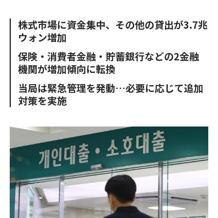
e
t
m
m
b
t
o
i
株式市場に資金集中、その他の貸出が3.7兆
o
e
u
n
ウォン増加
o
r
t
k
保険・消費者金融・貯蓄銀行などの2金融
機関が増加傾向に転換
当局は緊急管理を発動…必要に応じて追加
対策を実施