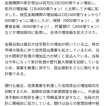
金融機関の家計貸出は前月比2兆3000億ウォン増加し、
前月の増加幅（1兆4000億ウォン）と比較して大幅に拡
大した。相互金融機関の増加幅は2兆1000億ウォンから7
000億ウォンに縮小したが、保険（9000億ウォン）、消
費者金融（6000億ウォン）、貯蓄銀行（2000億ウォン）
などが増加傾向に転換し、全体の増加幅を拡大させた。
金融当局は最近の住宅取引の増加が続いている上、株式
市場の強気に伴う信用貸出需要も拡大しているため、当
分の間家計負債の増加圧力が続くと見込んでいる。当局
は今年に入って家計負債が歴代最大規模を記録している
ため、事案を厳重に見守り、貸出規制をさらに強化する
計画である。
銀行も最近、投資需要を刺激した信用貸出の増加傾向を
抑制するため、高額年収者の新規限度を縮小し、中途返
済手数料の免除を通じて早期返済を促すなど、当局の方
針に積極的に協力している。銀行は自らの管理目標や経