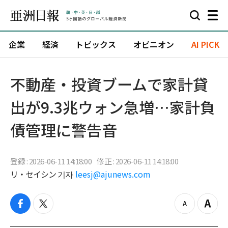
企業
経済
トピックス
オピニオン
AI PICK
不動産・投資ブームで家計貸
出が9.3兆ウォン急増…家計負
債管理に警告音
登録 : 2026-06-11 14:18:00
修正 : 2026-06-11 14:18:00
リ・セイシン 기자
leesj@ajunews.com
f
t
z
Z
a
w
o
o
c
i
o
o