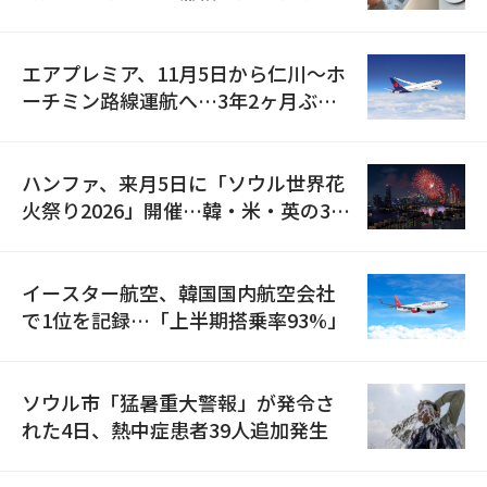
検
エアプレミア、11月5日から仁川〜ホ
ーチミン路線運航へ…3年2ヶ月ぶり
の再開
ハンファ、来月5日に「ソウル世界花
火祭り2026」開催…韓・米・英の3カ
国が参加
イースター航空、韓国国内航空会社
で1位を記録…「上半期搭乗率93%」
ソウル市「猛暑重大警報」が発令さ
れた4日、熱中症患者39人追加発生