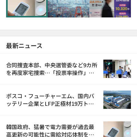
に需給対応体制を点検
最新ニュース
合同捜査本部、中央選管委など9カ所
を再度家宅捜索…「投票率操作」の
資料を確保
ポスコ・フューチャーエム、国内バ
ッテリー企業とLFP正極材19万トン
の供給契約を締結
韓国政府、猛暑で電力需要が過去最
高更新の可能性に需給対応体制を点