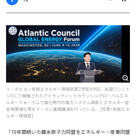
f
t
z
Z
a
w
o
o
c
i
o
o
e
t
m
m
b
t
o
i
o
e
u
n
o
r
t
k
イ・ホヒョン気候エネルギー環境部第2次官が9日、米国ワシント
ンD.C.で開催されたアトランティックカウンシルグローバルエネ
ルギーフォーラムで電化時代の電力システム革新とエネルギー安
全保障強化策をテーマに基調講演を行っている。 [写真=気候エネ
ルギー環境部]
「70年間続いた韓米原子力同盟をエネルギー・産業同盟