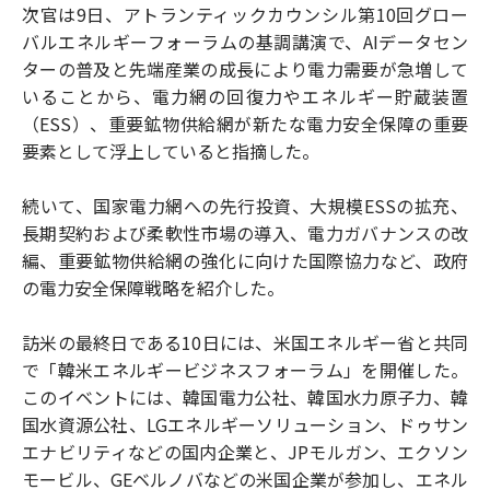
次官は9日、アトランティックカウンシル第10回グロー
バルエネルギーフォーラムの基調講演で、AIデータセン
ターの普及と先端産業の成長により電力需要が急増して
いることから、電力網の回復力やエネルギー貯蔵装置
（ESS）、重要鉱物供給網が新たな電力安全保障の重要
要素として浮上していると指摘した。
続いて、国家電力網への先行投資、大規模ESSの拡充、
長期契約および柔軟性市場の導入、電力ガバナンスの改
編、重要鉱物供給網の強化に向けた国際協力など、政府
の電力安全保障戦略を紹介した。
訪米の最終日である10日には、米国エネルギー省と共同
で「韓米エネルギービジネスフォーラム」を開催した。
このイベントには、韓国電力公社、韓国水力原子力、韓
国水資源公社、LGエネルギーソリューション、ドゥサン
エナビリティなどの国内企業と、JPモルガン、エクソン
モービル、GEベルノバなどの米国企業が参加し、エネル