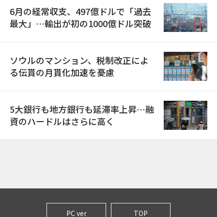
6月の経常収支、497億ドルで「過去
最大」…輸出が初の1000億ドル突破
ソウルのマンション、税制改正によ
る伝貰の月貰化加速を憂慮
5大銀行も地方銀行も延滞率上昇…融
資のハードルはさらに高く
PC ver
TOP